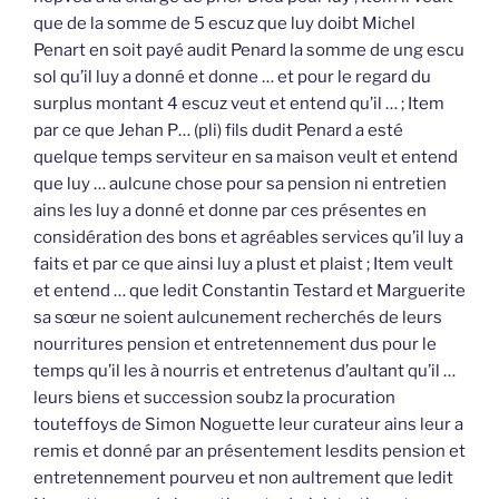
que de la somme de 5 escuz que luy doibt Michel
Penart en soit payé audit Penard la somme de ung escu
sol qu’il luy a donné et donne … et pour le regard du
surplus montant 4 escuz veut et entend qu’il … ; Item
par ce que Jehan P… (pli) fils dudit Penard a esté
quelque temps serviteur en sa maison veult et entend
que luy … aulcune chose pour sa pension ni entretien
ains les luy a donné et donne par ces présentes en
considération des bons et agréables services qu’il luy a
faits et par ce que ainsi luy a plust et plaist ; Item veult
et entend … que ledit Constantin Testard et Marguerite
sa sœur ne soient aulcunement recherchés de leurs
nourritures pension et entretennement dus pour le
temps qu’il les à nourris et entretenus d’aultant qu’il …
leurs biens et succession soubz la procuration
touteffoys de Simon Noguette leur curateur ains leur a
remis et donné par an présentement lesdits pension et
entretennement pourveu et non aultrement que ledit