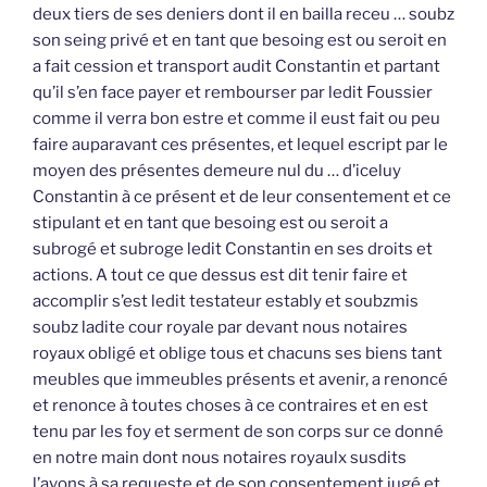
deux tiers de ses deniers dont il en bailla receu … soubz
son seing privé et en tant que besoing est ou seroit en
a fait cession et transport audit Constantin et partant
qu’il s’en face payer et rembourser par ledit Foussier
comme il verra bon estre et comme il eust fait ou peu
faire auparavant ces présentes, et lequel escript par le
moyen des présentes demeure nul du … d’iceluy
Constantin à ce présent et de leur consentement et ce
stipulant et en tant que besoing est ou seroit a
subrogé et subroge ledit Constantin en ses droits et
actions. A tout ce que dessus est dit tenir faire et
accomplir s’est ledit testateur estably et soubzmis
soubz ladite cour royale par devant nous notaires
royaux obligé et oblige tous et chacuns ses biens tant
meubles que immeubles présents et avenir, a renoncé
et renonce à toutes choses à ce contraires et en est
tenu par les foy et serment de son corps sur ce donné
en notre main dont nous notaires royaulx susdits
l’avons à sa requeste et de son consentement jugé et