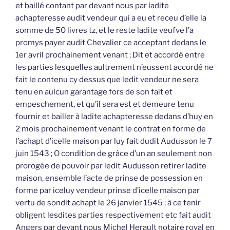
et baillé contant par devant nous par ladite
achapteresse audit vendeur qui a eu et receu d’elle la
somme de 50 livres tz, et le reste ladite veufve l’a
promys payer audit Chevalier ce acceptant dedans le
1er avril prochainement venant ; Dit et accordé entre
les parties lesquelles aultrement n’eussent accordé ne
fait le contenu cy dessus que ledit vendeur ne sera
tenu en aulcun garantage fors de son fait et
empeschement, et qu’il sera est et demeure tenu
fournir et bailler à ladite achapteresse dedans d’huy en
2 mois prochainement venant le contrat en forme de
l’achapt d’icelle maison par luy fait dudit Audusson le 7
juin 1543 ; O condition de grâce d’un an seulement non
prorogée de pouvoir par ledit Audusson retirer ladite
maison, ensemble l’acte de prinse de possession en
forme par iceluy vendeur prinse d’icelle maison par
vertu de sondit achapt le 26 janvier 1545 ; à ce tenir
obligent lesdites parties respectivement etc fait audit
Angers par devant nous Michel Herault notaire royal en