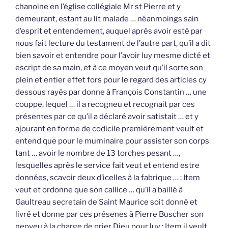
chanoine en l’église collégiale Mr st Pierre et y
demeurant, estant au lit malade … néanmoings sain
d’esprit et entendement, auquel après avoir esté par
nous fait lecture du testament de l’autre part, qu’il a dit
bien savoir et entendre pour l’avoir luy mesme dicté et
escript de sa main, et à ce moyen veut qu’il sorte son
plein et entier effet fors pour le regard des articles cy
dessous rayés par donne à François Constantin … une
couppe, lequel … il a recogneu et recognait par ces
présentes par ce qu’il a déclaré avoir satistait … et y
ajourant en forme de codicile premièrement veult et
entend que pour le muminaire pour assister son corps
tant … avoir le nombre de 13 torches pesant …,
lesquelles après le service fait veut et entend estre
données, scavoir deux d’icelles à la fabrique … ; Item
veut et ordonne que son callice … qu’il a baillé à
Gaultreau secretain de Saint Maurice soit donné et
livré et donne par ces présenes à Pierre Buscher son
nepveu à la charge de prier Dieu pour luy ; Item il veult