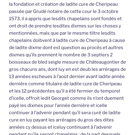
la fondation et création de ladite cure de Cheripeau
passée par Grudé notaire de cette cour le 3 octobre
1573, il a appris que lesdits chapelains sont fondés et
ont droit de prendre lesdites dixmes sur les choses y
mentionnées, mais que par le mesme tiltre lesdits
chapelains doibvent à ladite cure de Cheripeau à cause
de ladite dixme dont est question au procès et aultres
dixmes qu’ils prennent le nombre de 3 septiers 2
boisseaux de bled seigle mesure de Châteaugontier de
gros chacuns ans, dont luy en est deub les arrérages de
13 années escheues à l’août dernier avant ladite année
dernière comme titulaire de ladite cure de Cheripeau
et les 12 précédentes qu’il a été fermier du temporel
d’icelle, offroit ledit Georget comme ils n’ont duement
payé les dixmes pour l’année dernière et icelle
continuer à l’advenir pendant qu’il sera curé de ladite
cure en luy payant les arrérages du gros des dites
années cy dessus et iceluy continuant à l’advenir
pendant qu’ils seront chapelains ; de la part desquels