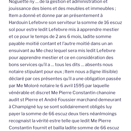
Noguette ny … de la gestion et administration et
jouissance des biens et des meubles et immeubles ;
Item a donné et donne par an présentement à
Hardouin Lefebvre son serviteur la somme de 16 escuz
sol pour estre ledit Lefebvre mis à apprendre mestier
et ce pour le temps de 2 ans 6 mois, ladite somme
payable moitié contant et l’autre moitié dans un an
ensuivant au Me chez lequel sera mis ledit Lefebvre
pour apprendre mestier et ce en considération des
bons services qu’il a … tous les dits … absents nous
notaire stipulant pour eux ; Item nous a (ligne illisible)
déclaré par ces présentes qu’il a une obligation passée
par Me Moloré notaire le 6 avril 1595 par laquelle
vénérable et discret Me Pierre Constantin chanoine
audit st Pierre et André Foussier marchand demeurant
à Champigné luy se sont solidairement obligés luy
payer la somme de 66 escuz deux tiers néanlmoings
recognaist la vérité estre telle que ledit Me Pierre
Constantin fournit et bailla ladite somme de 66 escuz