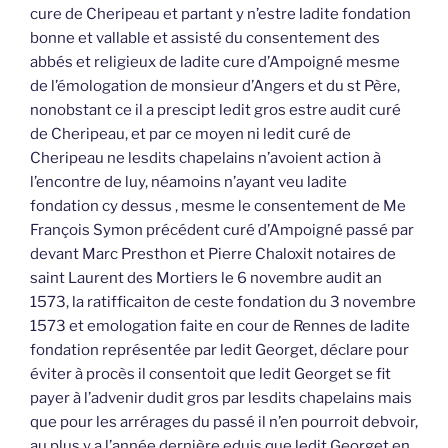
cure de Cheripeau et partant y n’estre ladite fondation
bonne et vallable et assisté du consentement des
abbés et religieux de ladite cure d’Ampoigné mesme
de l’émologation de monsieur d’Angers et du st Père,
nonobstant ce il a prescipt ledit gros estre audit curé
de Cheripeau, et par ce moyen ni ledit curé de
Cheripeau ne lesdits chapelains n’avoient action à
l’encontre de luy, néamoins n’ayant veu ladite
fondation cy dessus , mesme le consentement de Me
François Symon précédent curé d’Ampoigné passé par
devant Marc Presthon et Pierre Chaloxit notaires de
saint Laurent des Mortiers le 6 novembre audit an
1573, la ratifficaiton de ceste fondation du 3 novembre
1573 et emologation faite en cour de Rennes de ladite
fondation représentée par ledit Georget, déclare pour
éviter à procès il consentoit que ledit Georget se fit
payer à l’advenir dudit gros par lesdits chapelains mais
que pour les arrérages du passé il n’en pourroit debvoir,
au plus y a l’année dernière eduis que ledit Georget en