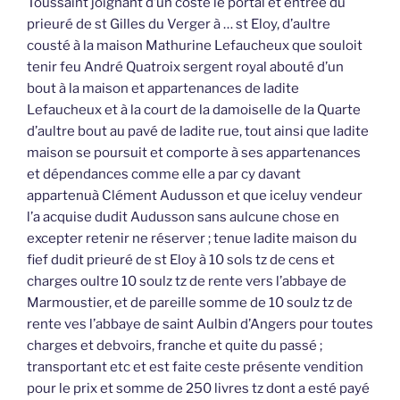
Toussaint joignant d’un costé le portal et entrée du
prieuré de st Gilles du Verger à … st Eloy, d’aultre
cousté à la maison Mathurine Lefaucheux que souloit
tenir feu André Quatroix sergent royal abouté d’un
bout à la maison et appartenances de ladite
Lefaucheux et à la court de la damoiselle de la Quarte
d’aultre bout au pavé de ladite rue, tout ainsi que ladite
maison se poursuit et comporte à ses appartenances
et dépendances comme elle a par cy davant
appartenuà Clément Audusson et que iceluy vendeur
l’a acquise dudit Audusson sans aulcune chose en
excepter retenir ne réserver ; tenue ladite maison du
fief dudit prieuré de st Eloy à 10 sols tz de cens et
charges oultre 10 soulz tz de rente vers l’abbaye de
Marmoustier, et de pareille somme de 10 soulz tz de
rente ves l’abbaye de saint Aulbin d’Angers pour toutes
charges et debvoirs, franche et quite du passé ;
transportant etc et est faite ceste présente vendition
pour le prix et somme de 250 livres tz dont a esté payé