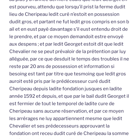
est pourveu, attendu que lorsqu’il prist la ferme dudit
lieu de Cheripeau ledit curé n’estoit en possession
dudit gros, et partant ne fut ledit gros compris en son b
ail et en eust payé davantage s’il eust entendu droit de
le prendre, et par ce moyen demandoit estre envoyé
aux despens ; et par ledit Georget estoit dit que ledit
Chevalier ne se peut prévaloir de la prétention par luy
alléguée, par ce que desduit le temps des troubles il ne
reste par 20 ans de possession et information si
besoing est tant par titre que tesmoing que ledit gros
auroit esté pris par le prédécesseur curé dudit
Cheripeau depuis ladite fondation jusques en ladite
année 1592 et depuis, et que par le bail dudit Georget il
est fermier de tout le temporel de ladite cure de
Cheripeau sans aucune réservation, et par ce moyen
les arrérages ne luy appartiennent mesme que ledit
Chevalier et ses prédecesseurs approuvant la
fondation ont receu dudit curé de Cheripeau la somme