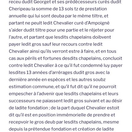
receu dudit Georget et ses prédécesseurs curés dudit
Cheripeau la somme de 13 sols tz de prestation
annuelle qui lui sont deuba par le même tiltre, et
partant ne peult ledit Chevalier curé d’Ampoigné
s’aider dudit tiltre pour une partie et le réjeter pour
l’autre, et partant que lesdits chapelains doibvent
payer ledit gros sauf leur recours contre ledit
Chevalier ainsi qu’ils verront estre à faire, et en tous
cas aux périls et fortunes desdits chapelains, concluoit
contre ledit Chevalier à ce qu’il fut condemné luy payer
lesdites 13 années d’arrérages dudit gros avec la
dernière année en espèces et les autres soubz
estimation commune, et qu’il fut dit qu’il ne pourroit
empescher à l’advenir que lesdits chapelains et leurs
successeurs ne paiassent ledit gros suivant et au désir
de ladite fondation ; de la part duquel Chevalier estoit
dit qu’il est en position immémorielle de prendre et
recepvoir le gros deub par lesdits chapelains, mesme
depuis la prétendue fondation et création de ladite