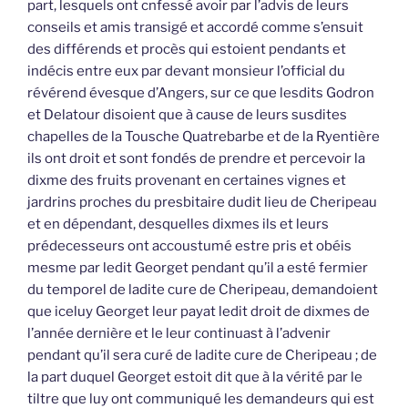
part, lesquels ont cnfessé avoir par l’advis de leurs
conseils et amis transigé et accordé comme s’ensuit
des différends et procès qui estoient pendants et
indécis entre eux par devant monsieur l’official du
révérend évesque d’Angers, sur ce que lesdits Godron
et Delatour disoient que à cause de leurs susdites
chapelles de la Tousche Quatrebarbe et de la Ryentière
ils ont droit et sont fondés de prendre et percevoir la
dixme des fruits provenant en certaines vignes et
jardrins proches du presbitaire dudit lieu de Cheripeau
et en dépendant, desquelles dixmes ils et leurs
prédecesseurs ont accoustumé estre pris et obéis
mesme par ledit Georget pendant qu’il a esté fermier
du temporel de ladite cure de Cheripeau, demandoient
que iceluy Georget leur payat ledit droit de dixmes de
l’année dernière et le leur continuast à l’advenir
pendant qu’il sera curé de ladite cure de Cheripeau ; de
la part duquel Georget estoit dit que à la vérité par le
tiltre que luy ont communiqué les demandeurs qui est