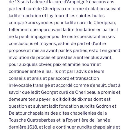
de 13 sols tz deue à la cure d’Ampoigné chacuns ans
par ledit curé de Cheripeau en forme d’oblation suivant
ladite fondation et luy fournit les saintes huiles
comparé aux synodes pour ladite cure de Cheripeau,
tellement que approuvant ladite fondation en partie il
ne la peult impugner pour le reste, persistant en ses
conclusions et moyens, estoit de part et d’autre
proposé et mis an avant par les parties, estoit en grand
involution de procès et prestes à entrer plus avant,
pour auxquels obvier, paix et amitié nourrir et
continuer entre elles, ils ont par l’advis de leurs
conseils et amis et par accord et transaction
irrévocable transigé et accordé comme s’ensuit, c’est à
savoir que ledit Georget curé de Cheripeau a promis et
demeure tenu payer le dit doit de dixmes dont est
question et suivant ladit fondation auxdits Godron et
Delatour chapelains des dites chapellenies de la
Tousche Quatrebarbes et la Royentière de l’année
dernière 1618, et icelle continuer auxdits chapelains et