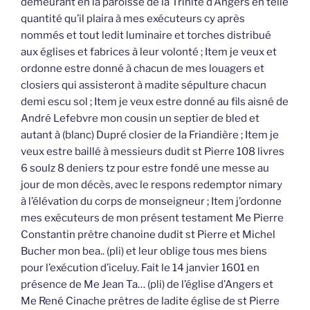
demeurant en la paroisse de la Trinité d’Angers en telle
quantité qu’il plaira à mes exécuteurs cy après
nommés et tout ledit luminaire et torches distribué
aux églises et fabrices à leur volonté ; Item je veux et
ordonne estre donné à chacun de mes louagers et
closiers qui assisteront à madite sépulture chacun
demi escu sol ; Item je veux estre donné au fils aisné de
André Lefebvre mon cousin un septier de bled et
autant à (blanc) Dupré closier de la Friandière ; Item je
veux estre baillé à messieurs dudit st Pierre 108 livres
6 soulz 8 deniers tz pour estre fondé une messe au
jour de mon décès, avec le respons redemptor nimary
à l’élévation du corps de monseigneur ; Item j’ordonne
mes exécuteurs de mon présent testament Me Pierre
Constantin prêtre chanoine dudit st Pierre et Michel
Bucher mon bea.. (pli) et leur oblige tous mes biens
pour l’exécution d’iceluy. Fait le 14 janvier 1601 en
présence de Me Jean Ta… (pli) de l’église d’Angers et
Me René Cinache prêtres de ladite église de st Pierre