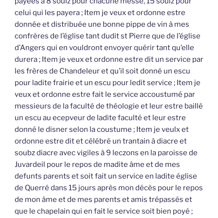
payées à 8 soulz pour chacune messe, 15 soulz pour
celui qui les payera ; Item je veux et ordonne estre
donnée et distribuée une bonne pippe de vin à mes
confrères de l’église tant dudit st Pierre que de l’église
d’Angers qui en vouldront envoyer quérir tant qu’elle
durera ; Item je veux et ordonne estre dit un service par
les frères de Chandeleur et qu’il soit donné un escu
pour ladite frairie et un escu pour ledit service ; Item je
veux et ordonne estre fait le service accoustumé par
messieurs de la faculté de théologie et leur estre baillé
un escu au ecepveur de ladite faculté et leur estre
donné le disner selon la coustume ; Item je veulx et
ordonne estre dit et célébré un trantain à diacre et
soubz diacre avec vigiles à 9 leczons en la paroisse de
Juvardeil pour le repos de madite âme et de mes
defunts parents et soit fait un service en ladite église
de Querré dans 15 jours après mon décès pour le repos
de mon âme et de mes parents et amis trépassés et
que le chapelain qui en fait le service soit bien poyé ;