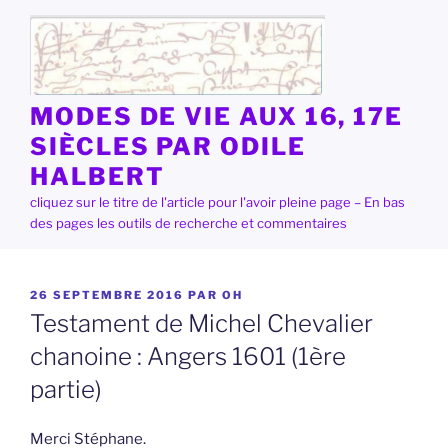
Aller
au
contenu
principal
MODES DE VIE AUX 16, 17E
SIÈCLES PAR ODILE
HALBERT
cliquez sur le titre de l'article pour l'avoir pleine page – En bas
des pages les outils de recherche et commentaires
PUBLIÉ
26 SEPTEMBRE 2016
PAR
OH
LE
Testament de Michel Chevalier
chanoine : Angers 1601 (1ère
partie)
Merci Stéphane.