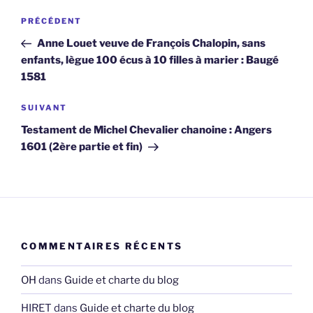
Navigation
Article
PRÉCÉDENT
de
précédent
Anne Louet veuve de François Chalopin, sans
l’article
enfants, lègue 100 écus à 10 filles à marier : Baugé
1581
Article
SUIVANT
suivant
Testament de Michel Chevalier chanoine : Angers
1601 (2ère partie et fin)
COMMENTAIRES RÉCENTS
OH
dans
Guide et charte du blog
HIRET
dans
Guide et charte du blog