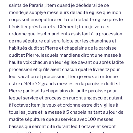
saints de Pararis ; Item quand je décèderai de ce
monde je supplye messieurs de ladite église que mon
corps soit ensépulturé en la nef de ladite église près le
bénistier près l’autel st Clément ; Item je veux et
ordonne que les 4 mandients assistant à la procession
de ma sépulture qui sera faicte par les chanoines et
habitués dudit st Pierre et chapelains de la paroisse
dudit st Pierre, lesquels mandiens diront une messe à
haulte voix chacun en leur église davant ou après ladite
procession et qu’ils aient chacun quatre livres tz pour
leur vacation et procession ; Item je veux et ordonne
estre célébré 2 grands messes en la paroisse dudit st
Pierre par lesdits chapelains de ladite paroisse pour
lequel service et procession auront ung escu et autant
à l’octave ; Item je veux et ordonne estre dit vigilles à
tous les jours et la messe à 5 chapelains tant au jour de
madite sépulture que au service avec 100 messes
basses qui seront dite durant ledit octave et seront