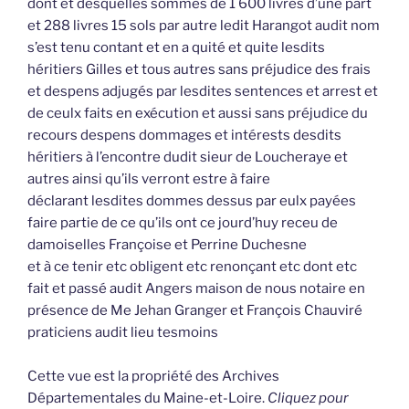
dont et desquelles sommes de 1 600 livres d’une part
et 288 livres 15 sols par autre ledit Harangot audit nom
s’est tenu contant et en a quité et quite lesdits
héritiers Gilles et tous autres sans préjudice des frais
et despens adjugés par lesdites sentences et arrest et
de ceulx faits en exécution et aussi sans préjudice du
recours despens dommages et intérests desdits
héritiers à l’encontre dudit sieur de Loucheraye et
autres ainsi qu’ils verront estre à faire
déclarant lesdites dommes dessus par eulx payées
faire partie de ce qu’ils ont ce jourd’huy receu de
damoiselles Françoise et Perrine Duchesne
et à ce tenir etc obligent etc renonçant etc dont etc
fait et passé audit Angers maison de nous notaire en
présence de Me Jehan Granger et François Chauviré
praticiens audit lieu tesmoins
Cette vue est la propriété des Archives
Départementales du Maine-et-Loire.
Cliquez pour