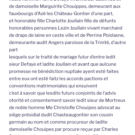
de damoiselle Marguirite Chouippes, demeurant aux
fauxbourgs d’Azé les Château-Gontier d’une part,
et honorable fille Charlotte Joullain fille de défunts
honorables personnes Lezin Joullain vivant marchand
de draps de laine en ceste ville et de Perrine Poislasne,
demeurante audit Angers paroisse de la Trinité, d’autre
part
lesquels sur le traité de mariage futur d’entre ledit
sieur Defaye et ladite Joullain et avant que aulcune
promesse ne bénédiction nuptiale ayent esté faites
entre eux ont esté faitz les accords pactions et
conventions matrimoniales qui ensuivent
c’est à savoir que lesdits futurs conjoints de l’advis
otorité et consentement savoir ledit sieur de Mortreux
de noble homme Me Christofle Chouipes advocat au
siège présidial dudit Chasteaugontier son cousin
germain au nom et comme procureur de ladite
damoiselle Chouipes par procure reçue par Charles