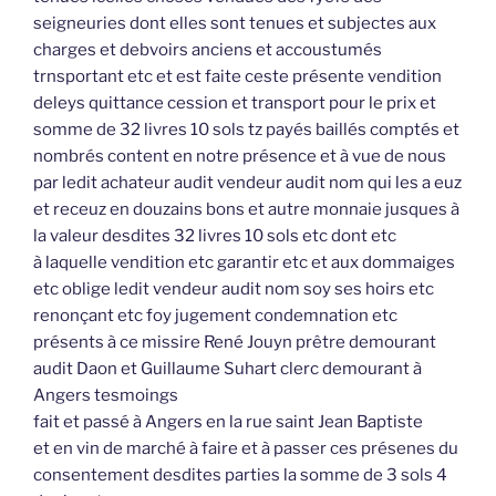
seigneuries dont elles sont tenues et subjectes aux
charges et debvoirs anciens et accoustumés
trnsportant etc et est faite ceste présente vendition
deleys quittance cession et transport pour le prix et
somme de 32 livres 10 sols tz payés baillés comptés et
nombrés content en notre présence et à vue de nous
par ledit achateur audit vendeur audit nom qui les a euz
et receuz en douzains bons et autre monnaie jusques à
la valeur desdites 32 livres 10 sols etc dont etc
à laquelle vendition etc garantir etc et aux dommaiges
etc oblige ledit vendeur audit nom soy ses hoirs etc
renonçant etc foy jugement condemnation etc
présents à ce missire René Jouyn prêtre demourant
audit Daon et Guillaume Suhart clerc demourant à
Angers tesmoings
fait et passé à Angers en la rue saint Jean Baptiste
et en vin de marché à faire et à passer ces présenes du
consentement desdites parties la somme de 3 sols 4