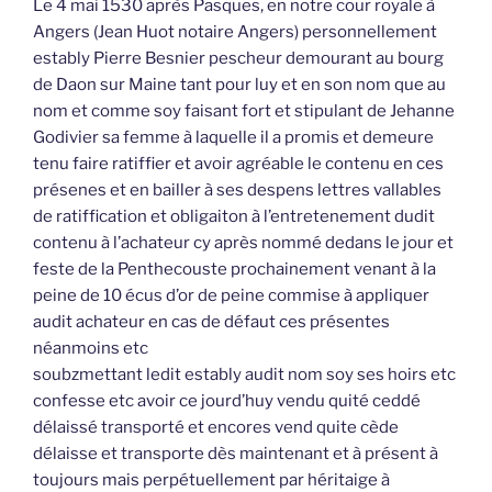
Le 4 mai 1530 après Pasques, en notre cour royale à
Angers (Jean Huot notaire Angers) personnellement
estably Pierre Besnier pescheur demourant au bourg
de Daon sur Maine tant pour luy et en son nom que au
nom et comme soy faisant fort et stipulant de Jehanne
Godivier sa femme à laquelle il a promis et demeure
tenu faire ratiffier et avoir agréable le contenu en ces
présenes et en bailler à ses despens lettres vallables
de ratiffication et obligaiton à l’entretenement dudit
contenu à l’achateur cy après nommé dedans le jour et
feste de la Penthecouste prochainement venant à la
peine de 10 écus d’or de peine commise à appliquer
audit achateur en cas de défaut ces présentes
néanmoins etc
soubzmettant ledit estably audit nom soy ses hoirs etc
confesse etc avoir ce jourd’huy vendu quité ceddé
délaissé transporté et encores vend quite cède
délaisse et transporte dès maintenant et à présent à
toujours mais perpétuellement par héritaige à