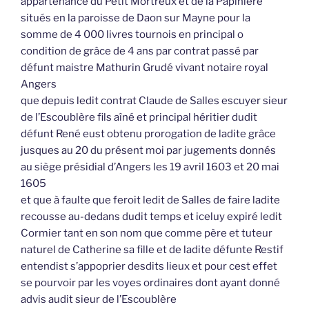
appartenance du Petit Mortreux et de la Papinière
situés en la paroisse de Daon sur Mayne pour la
somme de 4 000 livres tournois en principal o
condition de grâce de 4 ans par contrat passé par
défunt maistre Mathurin Grudé vivant notaire royal
Angers
que depuis ledit contrat Claude de Salles escuyer sieur
de l’Escoublère fils aîné et principal héritier dudit
défunt René eust obtenu prorogation de ladite grâce
jusques au 20 du présent moi par jugements donnés
au siège présidial d’Angers les 19 avril 1603 et 20 mai
1605
et que à faulte que feroit ledit de Salles de faire ladite
recousse au-dedans dudit temps et iceluy expiré ledit
Cormier tant en son nom que comme père et tuteur
naturel de Catherine sa fille et de ladite défunte Restif
entendist s’appoprier desdits lieux et pour cest effet
se pourvoir par les voyes ordinaires dont ayant donné
advis audit sieur de l’Escoublère