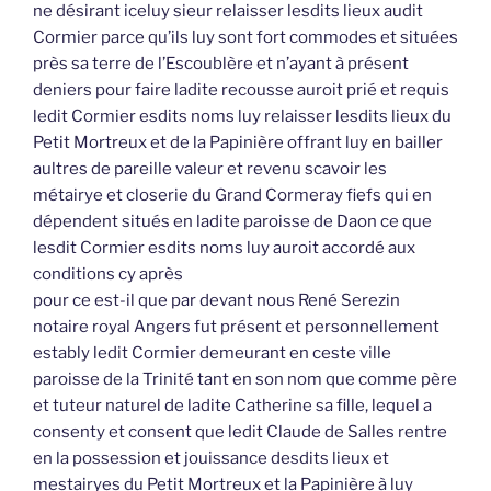
ne désirant iceluy sieur relaisser lesdits lieux audit
Cormier parce qu’ils luy sont fort commodes et situées
près sa terre de l’Escoublère et n’ayant à présent
deniers pour faire ladite recousse auroit prié et requis
ledit Cormier esdits noms luy relaisser lesdits lieux du
Petit Mortreux et de la Papinière offrant luy en bailler
aultres de pareille valeur et revenu scavoir les
métairye et closerie du Grand Cormeray fiefs qui en
dépendent situés en ladite paroisse de Daon ce que
lesdit Cormier esdits noms luy auroit accordé aux
conditions cy après
pour ce est-il que par devant nous René Serezin
notaire royal Angers fut présent et personnellement
estably ledit Cormier demeurant en ceste ville
paroisse de la Trinité tant en son nom que comme père
et tuteur naturel de ladite Catherine sa fille, lequel a
consenty et consent que ledit Claude de Salles rentre
en la possession et jouissance desdits lieux et
mestairyes du Petit Mortreux et la Papinière à luy