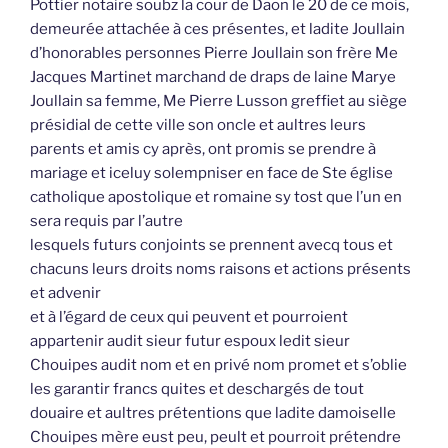
Pottier notaire soubz la cour de Daon le 20 de ce mois,
demeurée attachée à ces présentes, et ladite Joullain
d’honorables personnes Pierre Joullain son frère Me
Jacques Martinet marchand de draps de laine Marye
Joullain sa femme, Me Pierre Lusson greffiet au siège
présidial de cette ville son oncle et aultres leurs
parents et amis cy après, ont promis se prendre à
mariage et iceluy solempniser en face de Ste église
catholique apostolique et romaine sy tost que l’un en
sera requis par l’autre
lesquels futurs conjoints se prennent avecq tous et
chacuns leurs droits noms raisons et actions présents
et advenir
et à l’égard de ceux qui peuvent et pourroient
appartenir audit sieur futur espoux ledit sieur
Chouipes audit nom et en privé nom promet et s’oblie
les garantir francs quites et deschargés de tout
douaire et aultres prétentions que ladite damoiselle
Chouipes mère eust peu, peult et pourroit prétendre