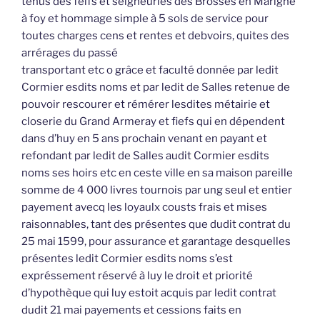
tenus des feifs et seigneuries des Brosses en Marigné
à foy et hommage simple à 5 sols de service pour
toutes charges cens et rentes et debvoirs, quites des
arrérages du passé
transportant etc o grâce et faculté donnée par ledit
Cormier esdits noms et par ledit de Salles retenue de
pouvoir rescourer et rémérer lesdites métairie et
closerie du Grand Armeray et fiefs qui en dépendent
dans d’huy en 5 ans prochain venant en payant et
refondant par ledit de Salles audit Cormier esdits
noms ses hoirs etc en ceste ville en sa maison pareille
somme de 4 000 livres tournois par ung seul et entier
payement avecq les loyaulx cousts frais et mises
raisonnables, tant des présentes que dudit contrat du
25 mai 1599, pour assurance et garantage desquelles
présentes ledit Cormier esdits noms s’est
expréssement réservé à luy le droit et priorité
d’hypothèque qui luy estoit acquis par ledit contrat
dudit 21 mai payements et cessions faits en