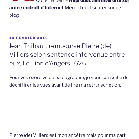
Odile Halbert –
Reproduction interdite sur
autre endroit d’Internet
Merci d’en discuter sur ce
blog
PUBLIÉ
19 FÉVRIER 2016
LE
Jean Thibault rembourse Pierre (de)
Villiers selon sentence intervenue entre
eux, Le Lion d’Angers 1626
Pour vos exercive de paléographie, je vous conseille de
déchiffrer les vues avant de lire ma retranscription.
Pierre (de) Villiers est mon ancêtre mais pour ma part