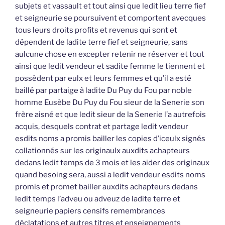
subjets et vassault et tout ainsi que ledit lieu terre fief
et seigneurie se poursuivent et comportent avecques
tous leurs droits profits et revenus qui sont et
dépendent de ladite terre fief et seigneurie, sans
aulcune chose en excepter retenir ne réserver et tout
ainsi que ledit vendeur et sadite femme le tiennent et
possèdent par eulx et leurs femmes et qu’il a esté
baillé par partaige à ladite Du Puy du Fou par noble
homme Eusèbe Du Puy du Fou sieur de la Senerie son
frère aisné et que ledit sieur de la Senerie l’a autrefois
acquis, desquels contrat et partage ledit vendeur
esdits noms a promis bailler les copies d’iceulx signés
collationnés sur les originaulx auxdits achapteurs
dedans ledit temps de 3 mois et les aider des originaux
quand besoing sera, aussi a ledit vendeur esdits noms
promis et promet bailler auxdits achapteurs dedans
ledit temps l’adveu ou adveuz de ladite terre et
seigneurie papiers censifs remembrances
déclatations et autres titres et enseignements