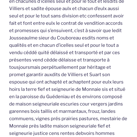
en chacunes d’icelles seul et pour le tout et lesdits de
Villiers et sadite épouse aulx et chacun d’eulx aussi
seul et pour le tout sans division etc confessent avoir
fait et font entre eulx le contrat de vendition accords
et promesses qui s’ensuivent, c’est à savoir que ledit
Jousseaulme sieur du Couboreau esdits noms et
qualités et en chacun d’icelles seul et pour le tout a
vendu céddé quité délaissé et transporté et par ces
présentes vend cèdde délaisse et transporte à
tousjoursmais perpétuellement par héritage et
promet garantir auxdits de Villiers et Suart son
espouse qui ont achapté et achaptent pour eulx leurs
hoirs la terre fief et seigneurie de Monnaie sis et situé
en la paroisse du Guédeniau et ès environs composé
de maison seigneuriale escuries cour vergers jardins
garennes bois taillis et marmantaux, frouz, landes
commuens, vignes prés prairies pastures, mestairie de
Monnaie près ladite maison seigneuriale fief et
seigneurie justice cens rentes debvoirs hommes