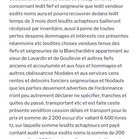
concernant ledit fief et seigneurie que ledit vendeur
esdits noms aura et pourra recouvrer dedans ledit
temps de 3 mois dont lesdits achapteurs bailleront
récépissé par inventaire, aussi à peine de toutes
pertes despens dommages et intérests ces présentes
néanmoins etc lesdites choses vendues tenus des
fiefs et seigneuries de la Blanchardière appartenant au
sieur de Lavardin et de Goullevie et aultres fiefs
anciens et accoutumés et aux foys et hommages et
aultres obéissancse féodales et aux services cens
rentes et debvoirs fonciers seigneuriaux et féodaulx
que les parties deuement adverties de l’ordonnance
n’ont peu autrement déclarer ne spécifier, franches et
quites du passé, transportant etc et est faite ceste
présente vendition cession délais et transport pour le
prix et somme de 2 200 escuz d’or vallant 6 600 livres
tz, sur laquelle somme lesdits achapteurs ont payé
contant audit vendeur esdits noms la somme de 200