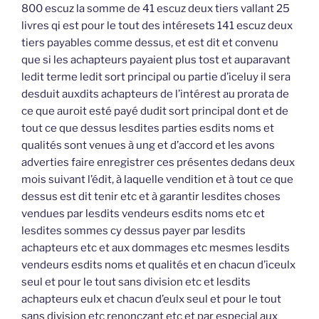
800 escuz la somme de 41 escuz deux tiers vallant 25
livres qi est pour le tout des intéresets 141 escuz deux
tiers payables comme dessus, et est dit et convenu
que si les achapteurs payaient plus tost et auparavant
ledit terme ledit sort principal ou partie d’iceluy il sera
desduit auxdits achapteurs de l’intérest au prorata de
ce que auroit esté payé dudit sort principal dont et de
tout ce que dessus lesdites parties esdits noms et
qualités sont venues à ung et d’accord et les avons
adverties faire enregistrer ces présentes dedans deux
mois suivant l’édit, à laquelle vendition et à tout ce que
dessus est dit tenir etc et à garantir lesdites choses
vendues par lesdits vendeurs esdits noms etc et
lesdites sommes cy dessus payer par lesdits
achapteurs etc et aux dommages etc mesmes lesdits
vendeurs esdits noms et qualités et en chacun d’iceulx
seul et pour le tout sans division etc et lesdits
achapteurs eulx et chacun d’eulx seul et pour le tout
sans division etc renonczant etc et par especial aux