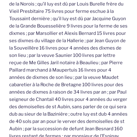
de la Norois ; qu’il luy est dû par Louis Burelle frère du
Vieil Presbitaire 75 livres pour ferme eschue à la
Toussaint dernière ; qu’il luy est dû par Jacquine Guyon
de la Grande Bouesselière 9 livres pour la ferme de ses
dixmes ; par Marsollier et Alexis Bernard 15 livres pour
ses dixmes du village de la Hallerie ; par Jean Guyon de
la Souveillère 16 livres pour 4 années des dixmes de
son lieu ; par la veuve Saunier 100 livres par lettre
reçue de Me Gilles Jaril notaire à Beaulieu ; par Pierre
Paillard marchand à Maupertuis 16 livres pour 4
années de dixmes de son lieu ; par la veuve Maudet
cabaretier à la Roche de Bretagne 100 livres pour des
années de dixmes à raison de 34 livres par an ; par Paul
seigneur de Chantail 40 livres pour 4 années du verger
des demoiselles de st Aubin, sans parler de ce qui sera
dub au sieur de la Bazinière ; outre luy est dub 4 années
de 40 sols par an pour le verver des demoiselles de st
Aubin ; par la succession de defunt Jean Besnard 160
livres restant de fermes ; par monsieur de l’Espinay