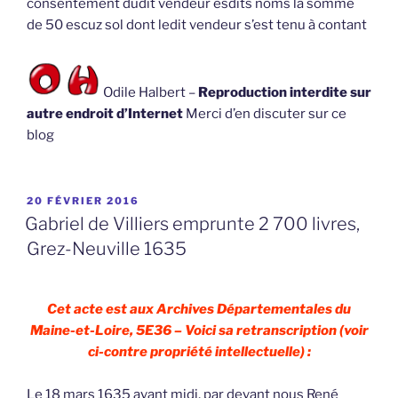
consentement dudit vendeur esdits noms la somme
de 50 escuz sol dont ledit vendeur s’est tenu à contant
Odile Halbert –
Reproduction interdite sur
autre endroit d’Internet
Merci d’en discuter sur ce
blog
PUBLIÉ
20 FÉVRIER 2016
LE
Gabriel de Villiers emprunte 2 700 livres,
Grez-Neuville 1635
Cet acte est aux Archives Départementales du
Maine-et-Loire, 5E36 – Voici sa retranscription (voir
ci-contre propriété intellectuelle) :
Le 18 mars 1635 avant midi, par devant nous René