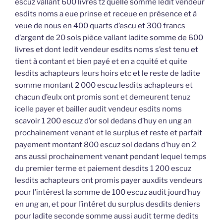
escuz vallant 600 livres tz quelle somme ledit vendeur
esdits noms a eue prinse et receue en présence et à
veue de nous en 400 quarts d’escu et 300 francs
d’argent de 20 sols pièce vallant ladite somme de 600
livres et dont ledit vendeur esdits noms s’est tenu et
tient à contant et bien payé et en a cquité et quite
lesdits achapteurs leurs hoirs etc et le reste de ladite
somme montant 2 000 escuz lesdits achapteurs et
chacun d’eulx ont promis sont et demeurent tenuz
icelle payer et bailler audit vendeur esdits noms
scavoir 1 200 escuz d’or sol dedans d’huy en ung an
prochainement venant et le surplus et reste et parfait
payement montant 800 escuz sol dedans d’huy en 2
ans aussi prochainement venant pendant lequel temps
du premier terme et paiement desdits 1 200 escuz
lesdits achapteurs ont promis payer auxdits vendeurs
pour l’intérest la somme de 100 escuz audit jourd’huy
en ung an, et pour l’intéret du surplus desdits deniers
pour ladite seconde somme aussi audit terme dedits