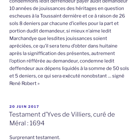
condemnons ledit deffendeur payer audit demandeur
10 années de jouissances des héritages en question
escheues à la Toussaint dernière et ce à raison de 26
sols 8 deniers par chacune d’icelles pour la part et
portion dudit demandeur, si mieux n’aime ledit
Marchandye que lesdites jouissances soient
apréciées, ce qu’il sera tenu d’obter dans huitaine
après la signiffication des présentes, autrement
l’option réfférée au demandeur, condemne ledit
deffendeur aux dépens liquidés à la somme de 50 sols
et 5 deniers, ce qui sera exécuté nonobstant … signé
René Robert »
PUBLIÉ
20 JUIN 2017
LE
Testament d’Yves de Villiers, curé de
Méral : 1694
Surprenant testament.