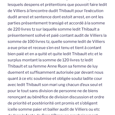
lesquels despens et prétentions que pouvoit faire ledit
de Villiers à l’encontre dudit Thibault pour l’exécution
dudit arrest et sentence dont estoit arrest, en ont les
parties présentement transigé et accordé à la somme
de 220 livres tz sur laquelle somme ledit Thibault a
présentement sollvé et paié contant audit de Villiers la
somme de 100 livres tz, quelle somme ledit de Villiers
a eue prise et receue s’en est tenu et tient à contant
bien paié et en a quité et quite ledit Thibault etc et le
surplus montant la somme de 120 livres tz ledit
Thibault et sa femme Anne Ruon sa femme de luy
duement et suffisamment autorisée par devant nous
quant à ce etc soubmise et obligée soubz ladite cour
avec ledit Thibault son mari ung chacun d’eux seul et
pour le tout sans division de personne ne de biens
renonçant au bénéfice de division discussion et ordre
de priorité et postériorité ont promis et s’obligent
icelle somme paier et bailler audit de Villiers ou etc