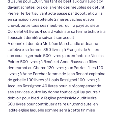
d’Usune pour 120 livres tant de bestiaux qu’il auroit cy
davant achetés lors de la vente des meubles de defunt
Pierre Herbert suivant acte passé par Bobot ; et qu’il a
en sa maison presbitérale 2 mères vaches et son
cheval, outre tous ses meubles ; qu’il a payé au sieur
Cordelet 61 livres 4 sols à valoir sur sa ferme échue à la
Toussaint dernière suivant son acquit
A donné et donné à Me Léon Marchandie et Jeanne
Lefebvre sa femme 350 livres ; à François de Villiers
son cousin germain 500 livres ; aux enfants de Nicolas
Poirier 500 livres ; à Renée et Anne Rousseau filles
demeurant au Cheran 120 livres ; aux Patries filles 120
livres ; à Anne Porcher femme de Jean Renard capitaine
de gabelle 100 livres ; à Louis Rossignol 100 livres ; à
Jacques Rossignon 40 livres pour le récompenser de
ses services, outre luy donne tout ce qui luy pourrait
debvoir pour bled : à l’église paroissiale dudit Méral
500 livres pour contribuer à faire un grand autel en
ladite église laquelle somme sera à cette fin mise