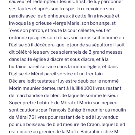
sauveur et rédempteur Jésus Christ, de luy pardonner
ses fautes et après son trespas la recevoir en son
paradis avec les bienheureux à cette fin a invoqué et
invoque la glorieuse vierge Marie, son bon ange, st
Yves son patron, et toute la cour céleste, veut et
ordonne qu’après son trépas son corps soit inhumé en
l’église où il décédera, que le jour de sa sépulture il soit
dit célébré les services solemnels de 3 grand messes
dans ladite église à diacre et sous diacre, et à la
huitaine pareil service dans la même église, et dans
l’église de Méral pareil service et un trentain
Déclare ledit testateur luy estre deub par le nommé
Morin meunier demeurant à Huilllé 100 livres restant
de marchandise de bled, de laquelle somme le sieur
Soyer prêtre habitué de Méral et Morin son nepveu
sont cautions ; par François Buhigné meunier au moulin
de Méral 76 livres pour restant de bled à luy venduz
pour un boisseau de bled mesure de Craon, lequel bled
est encore au grenier de la Motte Boisrahier chez Mr