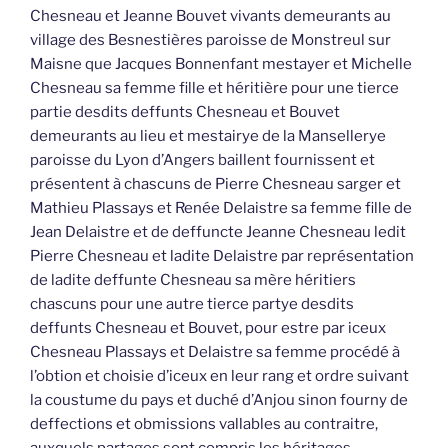
Chesneau et Jeanne Bouvet vivants demeurants au
village des Besnestières paroisse de Monstreul sur
Maisne que Jacques Bonnenfant mestayer et Michelle
Chesneau sa femme fille et héritière pour une tierce
partie desdits deffunts Chesneau et Bouvet
demeurants au lieu et mestairye de la Mansellerye
paroisse du Lyon d’Angers baillent fournissent et
présentent à chascuns de Pierre Chesneau sarger et
Mathieu Plassays et Renée Delaistre sa femme fille de
Jean Delaistre et de deffuncte Jeanne Chesneau ledit
Pierre Chesneau et ladite Delaistre par représentation
de ladite deffunte Chesneau sa mère héritiers
chascuns pour une autre tierce partye desdits
deffunts Chesneau et Bouvet, pour estre par iceux
Chesneau Plassays et Delaistre sa femme procédé à
l’obtion et choisie d’iceux en leur rang et ordre suivant
la coustume du pays et duché d’Anjou sinon fourny de
deffections et obmissions vallables au contraitre,
auxquels partages sont compris les héritages