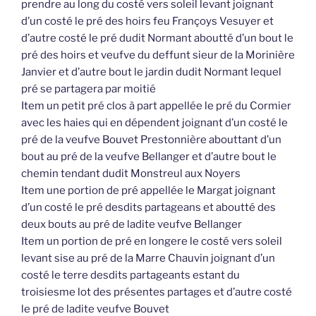
prendre au long du costé vers soleil levant joignant
d’un costé le pré des hoirs feu Françoys Vesuyer et
d’autre costé le pré dudit Normant aboutté d’un bout le
pré des hoirs et veufve du deffunt sieur de la Morinière
Janvier et d’autre bout le jardin dudit Normant lequel
pré se partagera par moitié
Item un petit pré clos à part appellée le pré du Cormier
avec les haies qui en dépendent joignant d’un costé le
pré de la veufve Bouvet Prestonnière abouttant d’un
bout au pré de la veufve Bellanger et d’autre bout le
chemin tendant dudit Monstreul aux Noyers
Item une portion de pré appellée le Margat joignant
d’un costé le pré desdits partageans et aboutté des
deux bouts au pré de ladite veufve Bellanger
Item un portion de pré en longere le costé vers soleil
levant sise au pré de la Marre Chauvin joignant d’un
costé le terre desdits partageants estant du
troisiesme lot des présentes partages et d’autre costé
le pré de ladite veufve Bouvet