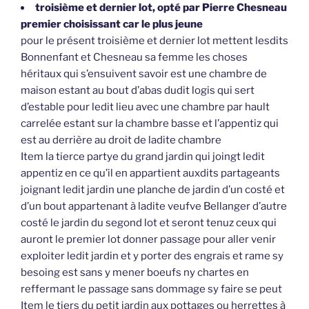
troisième et dernier lot, opté par Pierre Chesneau
premier choisissant car le plus jeune
pour le présent troisième et dernier lot mettent lesdits
Bonnenfant et Chesneau sa femme les choses
héritaux qui s’ensuivent savoir est une chambre de
maison estant au bout d’abas dudit logis qui sert
d’estable pour ledit lieu avec une chambre par hault
carrelée estant sur la chambre basse et l’appentiz qui
est au derrière au droit de ladite chambre
Item la tierce partye du grand jardin qui joingt ledit
appentiz en ce qu’il en appartient auxdits partageants
joignant ledit jardin une planche de jardin d’un costé et
d’un bout appartenant à ladite veufve Bellanger d’autre
costé le jardin du segond lot et seront tenuz ceux qui
auront le premier lot donner passage pour aller venir
exploiter ledit jardin et y porter des engrais et rame sy
besoing est sans y mener boeufs ny chartes en
reffermant le passage sans dommage sy faire se peut
Item le tiers du petit jardin aux pottages ou herrettes à