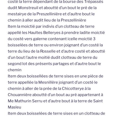
costé la terre dépendant de la bourse des Trépassés
dudit Monstreuil et aboutté d’un bout le pré de la
mestairye de la Preszellinière et d’aultre bout le
chemin à aller audit lieu de la Preszellinière
Item la moictié par indivis d’un clotteau de terre
appellé les Haultes Belleryes à prendre ladite moictié
du costé vers galerne contenant icelle moictié 3
boisselées de terre ou environ joignant d’un costé la
terre du lieu de la Rosselle et d’autre costé et aboutté
d’un bout l’autre moitié dudit clotteau de terre du
segond lot des présents partages et d’autre bout le
chemin
Item deux boissellées de terre sises en une pièce de
terre appellée la Mesnillère joignant d’un costé le
chemin à aller de la prée de la Chicotterye à la
Chouannière aboutté d’un bout au pré appartenant à
Me Mathurin Serru et d’autre bout à la terre de Saint
Masleu
Item deux boisselées de terre sises en un clotteau de