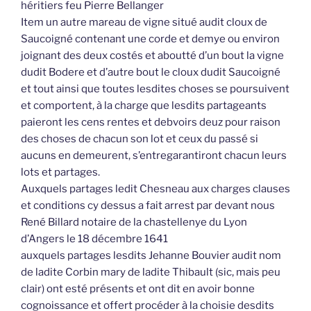
héritiers feu Pierre Bellanger
Item un autre mareau de vigne situé audit cloux de
Saucoigné contenant une corde et demye ou environ
joignant des deux costés et aboutté d’un bout la vigne
dudit Bodere et d’autre bout le cloux dudit Saucoigné
et tout ainsi que toutes lesdites choses se poursuivent
et comportent, à la charge que lesdits partageants
paieront les cens rentes et debvoirs deuz pour raison
des choses de chacun son lot et ceux du passé si
aucuns en demeurent, s’entregarantiront chacun leurs
lots et partages.
Auxquels partages ledit Chesneau aux charges clauses
et conditions cy dessus a fait arrest par devant nous
René Billard notaire de la chastellenye du Lyon
d’Angers le 18 décembre 1641
auxquels partages lesdits Jehanne Bouvier audit nom
de ladite Corbin mary de ladite Thibault (sic, mais peu
clair) ont esté présents et ont dit en avoir bonne
cognoissance et offert procéder à la choisie desdits