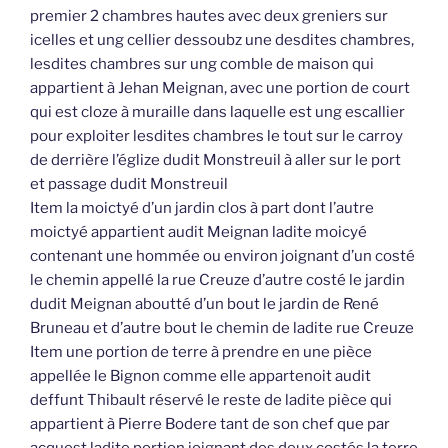
premier 2 chambres hautes avec deux greniers sur
icelles et ung cellier dessoubz une desdites chambres,
lesdites chambres sur ung comble de maison qui
appartient à Jehan Meignan, avec une portion de court
qui est cloze à muraille dans laquelle est ung escallier
pour exploiter lesdites chambres le tout sur le carroy
de derrière l’églize dudit Monstreuil à aller sur le port
et passage dudit Monstreuil
Item la moictyé d’un jardin clos à part dont l’autre
moictyé appartient audit Meignan ladite moicyé
contenant une hommée ou environ joignant d’un costé
le chemin appellé la rue Creuze d’autre costé le jardin
dudit Meignan aboutté d’un bout le jardin de René
Bruneau et d’autre bout le chemin de ladite rue Creuze
Item une portion de terre à prendre en une pièce
appellée le Bignon comme elle appartenoit audit
deffunt Thibault réservé le reste de ladite pièce qui
appartient à Pierre Bodere tant de son chef que par
acquest ladite portion joignant des deux costés la terre