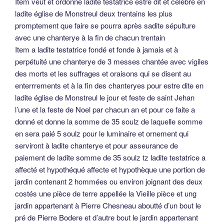
Item veut et ordonne ladite testatrice estre dit et célébré en
ladite église de Monstreul deux trentains les plus
promptement que faire se pourra après sadite sépulture
avec une chanterye à la fin de chacun trentain
Item a ladite testatrice fondé et fonde à jamais et à
perpétuité une chanterye de 3 messes chantée avec vigiles
des morts et les suffrages et oraisons qui se disent au
enterrrements et à la fin des chanteryes pour estre dite en
ladite église de Monstreul le jour et feste de saint Jehan
l’une et la feste de Noel par chacun an et pour ce faite a
donné et donne la somme de 35 soulz de laquelle somme
en sera paié 5 soulz pour le luminaire et ornement qui
serviront à ladite chanterye et pour asseurance de
paiement de ladite somme de 35 soulz tz ladite testatrice a
affecté et hypothéqué affecte et hypothèque une portion de
jardin contenant 2 hommées ou environ joignant des deux
costés une pièce de terre appellée la Vieille pièce et ung
jardin appartenant à Pierre Chesneau aboutté d’un bout le
pré de Pierre Bodere et d’autre bout le jardin appartenant