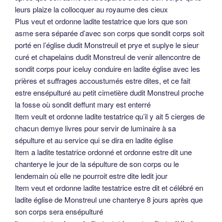
leurs plaize la collocquer au royaume des cieux
Plus veut et ordonne ladite testatrice que lors que son
asme sera séparée d’avec son corps que sondit corps soit
porté en l’église dudit Monstreuil et prye et suplye le sieur
curé et chapelains dudit Monstreul de venir allencontre de
sondit corps pour iceluy conduire en ladite église avec les
prières et suffrages accoustumés estre dites, et ce fait
estre ensépulturé au petit cimetière dudit Monstreul proche
la fosse où sondit deffunt mary est enterré
Item veult et ordonne ladite testatrice qu’il y ait 5 cierges de
chacun demye livres pour servir de luminaire à sa
sépulture et au service qui se dira en ladite église
Item a ladite testatrice ordonné et ordonne estre dit une
chanterye le jour de la sépulture de son corps ou le
lendemain où elle ne pourroit estre dite ledit jour
Item veut et ordonne ladite testatrice estre dit et célébré en
ladite église de Monstreul une chanterye 8 jours après que
son corps sera ensépulturé