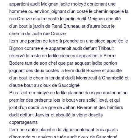
appartient audit Meignan ladite moicyé contenant une
hommée ou environ joignant d’un costé le chemin appellé la
rue Creuze d’autre costé le jardin dudit Meignan aboutté
d’un bout le jardin de René Bruneau et d’autre bout le
chemin de ladite rue Creuze
Item une portion de terre à prendre en une pièce appellée le
Bignon comme elle appartenoit audit deffunt Thibault
réservé le reste de ladite pièce qui appartient à Pierre
Bodere tant de son chef que par acquest ladite portion
joignant des deux costés la terre dudit Bodere et aboutté
d’un bout le chemin tendant dudit Monstreuil à Chambellé et
d’autre bout au cloux de Saucoigné
Plus l’autre moictyé de ladite planche de vigne contenue au
premier des présents lots le bout vers solleil levé, et qui
joint d’un costé la vigne de Jehan Riveron et des héritiers
dudit deffunt Janvier et aboutté la vigne desdits
copartageants
Item une autre planche de vigne contenant trois quarts
d’hommée ou environ située audit cloux de Saucoigné