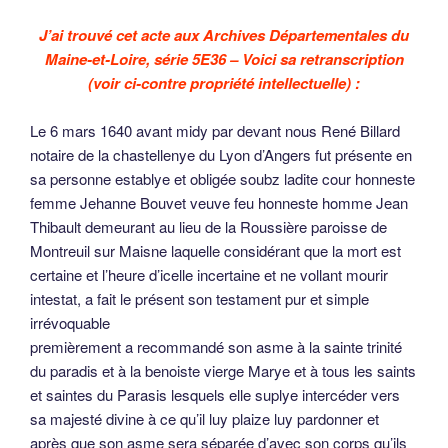
J’ai trouvé cet acte aux Archives Départementales du
Maine-et-Loire, série 5E36 – Voici sa retranscription
(voir ci-contre propriété intellectuelle) :
Le 6 mars 1640 avant midy par devant nous René Billard
notaire de la chastellenye du Lyon d’Angers fut présente en
sa personne establye et obligée soubz ladite cour honneste
femme Jehanne Bouvet veuve feu honneste homme Jean
Thibault demeurant au lieu de la Roussière paroisse de
Montreuil sur Maisne laquelle considérant que la mort est
certaine et l’heure d’icelle incertaine et ne vollant mourir
intestat, a fait le présent son testament pur et simple
irrévoquable
premièrement a recommandé son asme à la sainte trinité
du paradis et à la benoiste vierge Marye et à tous les saints
et saintes du Parasis lesquels elle suplye intercéder vers
sa majesté divine à ce qu’il luy plaize luy pardonner et
après que son asme sera séparée d’avec son corps qu’ils