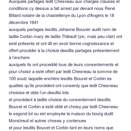
Auxquels partages ledit Chesneau aux charges clauses et
conditions cy dessus a fait arrest par devant nous René
Billard notaire de la chastellenye du Lyon d’Angers le 18
décembre 1641
auxquels partages lesdits Jehanne Bouvier audit nom de
ladite Corbin mary de ladite Thibault (sic, mais peu clair) ont
esté présents et ont dit en avoir bonne cognoissance et
offert procéder à la choisie desdits partages présentement
à l’enchere
auxquels ils ont proceddé tous de leurs consentements et
pour choisir a esté offert par ledit Chesneau la somme de
100 soulz laquelle enchère lesdits Bouvet et Corbin es
qualités qu’ils procèdent ont consenty que ledit Chesneau
choisise et obte l’un desdits lots
et procédant à ladite choisie du consentement desdits
Bouvet et Corbin a esté obté et choisy par ledit Chesneau
le segond lot ou est employée la maison du bourg dudit
Monstreuil et autres choses y contenues
et pour lesdits Bouvet et Corbin tant en leurs noms que