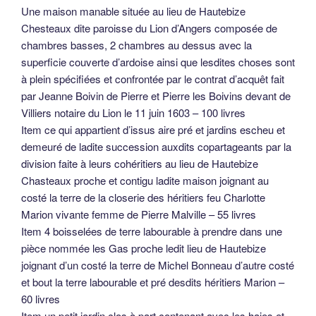
Une maison manable située au lieu de Hautebize
Chesteaux dite paroisse du Lion d’Angers composée de
chambres basses, 2 chambres au dessus avec la
superficie couverte d’ardoise ainsi que lesdites choses sont
à plein spécifiées et confrontée par le contrat d’acquêt fait
par Jeanne Boivin de Pierre et Pierre les Boivins devant de
Villiers notaire du Lion le 11 juin 1603 – 100 livres
Item ce qui appartient d’issus aire pré et jardins escheu et
demeuré de ladite succession auxdits copartageants par la
division faite à leurs cohéritiers au lieu de Hautebize
Chasteaux proche et contigu ladite maison joignant au
costé la terre de la closerie des héritiers feu Charlotte
Marion vivante femme de Pierre Malville – 55 livres
Item 4 boisselées de terre labourable à prendre dans une
pièce nommée les Gas proche ledit lieu de Hautebize
joignant d’un costé la terre de Michel Bonneau d’autre costé
et bout la terre labourable et pré desdits héritiers Marion –
60 livres
Item un petit jardin clos à part contenant avec les haies et