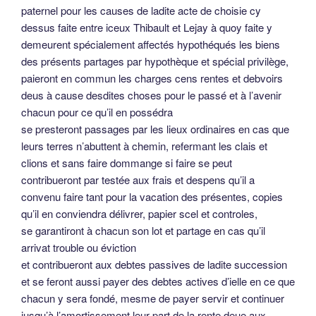
paternel pour les causes de ladite acte de choisie cy
dessus faite entre iceux Thibault et Lejay à quoy faite y
demeurent spécialement affectés hypothéqués les biens
des présents partages par hypothèque et spécial privilège,
paieront en commun les charges cens rentes et debvoirs
deus à cause desdites choses pour le passé et à l’avenir
chacun pour ce qu’il en possédra
se presteront passages par les lieux ordinaires en cas que
leurs terres n’abuttent à chemin, refermant les clais et
clions et sans faire dommange si faire se peut
contribueront par testée aux frais et despens qu’il a
convenu faire tant pour la vacation des présentes, copies
qu’il en conviendra délivrer, papier scel et controles,
se garantiront à chacun son lot et partage en cas qu’il
arrivat trouble ou éviction
et contribueront aux debtes passives de ladite succession
et se feront aussi payer des debtes actives d’ielle en ce que
chacun y sera fondé, mesme de payer servir et continuer
jusqu’à l’amortissement leur part de la rente deue aux