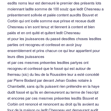
esdits noms leur est demeuré le premier des présents lots
moiennant ladite somme de 100 soulz que ledit Chesneau a
présentement sollvée et paiée content auxdits Bouvet et
Corbin qui ont icelle somme eue prinse et receue dudit
Chesneau s’en sont tenuz et tiennent à content et bien
paiés et en ont quité et quitent ledit Chesneau
et pour les jouissances du passé desdites choses lesdites
parties ont recogneu et confessé en avoir jouy
ensemblement et prins chacun ce qui leur appartient pour
leurs dites jouissances
et par ces mesmes présentes lesdites partyes ont
recogneu et confessé que le fossé qui est autour de
lherreau (sic) du lieu de la Roussière leur a esté concédé
par Pierre Bodard par devant Jehan Godes notaire à
Chambellé, sans qu’ils puissent rien prétendre en la haye
dudit fossé et qu’ils en demeureront au terme de l’escript
et encores par ces mesmes présentes lesdits Bouvet et
Corbin ont renoncé et renoncent au droit qu’ils avoient au
four de la maison ou ledit Chesneau est demeurant audit