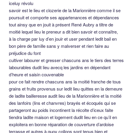
iceluy révolu
savoir est le lieu et clozerie de la Marionnière comme il se
poursuit et comporte ses appartenances et dépendances
tout ainsy que en jouit à présent René Aubry a tiltre de
moitié lequel lieu le preneur a dit bien savoir et connaître,
à la charge par luy d’en jouir et user pendant ledit bail en
bon père de famille sans y malverser et rien faire au
préjudice du font
cultiver labourer et gresser chascuns ans le tiers des terres
labourables dudit lieu avecq les jardins en dépendant
d’heure et saisin couvenable
pour ce fait rendre chascuns ans la moitié franche de tous
grains et fruits provenus sur ledit lieu quittes en la demeure
de ladite bailleresse audit lieu de la Marionnière et la moitié
des lanfoirs (lins et chanvres) brayés et écoqués qui se
partageront au poids incontinent la récolte d’iceux faite
tiendra ladite maison et logement dudit lieu en ce qu’il en
exploitera en bonne réparation de couverture d’ardoise
terrasse et autres à quoy collons sont tenus bien et