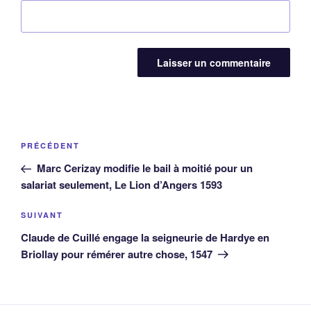
Navigation
Article
PRÉCÉDENT
de
précédent
Marc Cerizay modifie le bail à moitié pour un
l’article
salariat seulement, Le Lion d’Angers 1593
Article
SUIVANT
suivant
Claude de Cuillé engage la seigneurie de Hardye en
Briollay pour rémérer autre chose, 1547