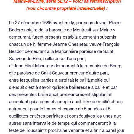
Maine-et-Loire, série 5E12 – Voici sa retranscription
(voir ci-contre propriété intellectuelle) :
Le 27 décembre 1686 avant midy, par nous devant Pierre
Bodere notaire de la baronnie de Montreuil-sur-Maine y
demeurant, furent présents establiz duement soubzmis
chascun de h. femme Jeanne Chesneau veuve François
Besdoit demeurant à la Marionnière paroisse de Saint
Sauveur de Flée, bailleresse d’une part,
et Jean Hiret laboureur demeurant à la mestairie du Bourg
dite paroisse de Saint Sauveur preneur d’autre part,
entre lesquelles parties a esté fait le bail à moitié qui
s’ensuit c’est à savoir qu’icelle bailleresse a baillé et par
ces présentes baille audit preneur présent stipulant et
acceptant qui a prins et accepté audit tiltre de moitié et non
autrement pour le temps et espace de 5 années et 5
cueillettes entières parfaites et consécutives les unes aux
autres sans intervalle de temps qui commenceront à la
feste de Toussaintz prochaine venante et à finir à pareil jour