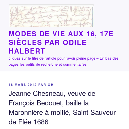
Aller
au
contenu
principal
MODES DE VIE AUX 16, 17E
SIÈCLES PAR ODILE
HALBERT
cliquez sur le titre de l'article pour l'avoir pleine page – En bas des
pages les outils de recherche et commentaires
PUBLIÉ
18 MARS 2012
PAR
OH
LE
Jeanne Chesneau, veuve de
François Bedouet, baille la
Maronnière à moitié, Saint Sauveur
de Flée 1686