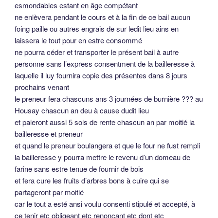
esmondables estant en âge compétant
ne enlèvera pendant le cours et à la fin de ce bail aucun
foing paille ou autres engrais de sur ledit lieu ains en
laissera le tout pour en estre consommé
ne pourra céder et transporter le présent bail à autre
personne sans l’express consentment de la bailleresse à
laquelle il luy fournira copie des présentes dans 8 jours
prochains venant
le preneur fera chascuns ans 3 journées de burnière ??? au
Housay chascun an deu à cause dudit lieu
et paieront aussi 5 sols de rente chascun an par moitié la
bailleresse et preneur
et quand le preneur boulangera et que le four ne fust rempli
la bailleresse y pourra mettre le revenu d’un domeau de
farine sans estre tenue de fournir de bois
et fera cure les fruits d’arbres bons à cuire qui se
partageront par moitié
car le tout a esté ansi voulu consenti stipulé et accepté, à
ce tenir etc obligeant etc renonçant etc dont etc