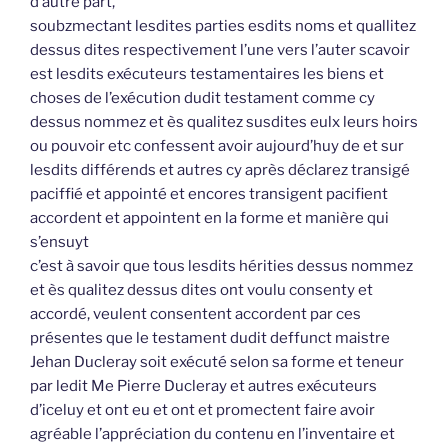
d’autre part,
soubzmectant lesdites parties esdits noms et quallitez
dessus dites respectivement l’une vers l’auter scavoir
est lesdits exécuteurs testamentaires les biens et
choses de l’exécution dudit testament comme cy
dessus nommez et ès qualitez susdites eulx leurs hoirs
ou pouvoir etc confessent avoir aujourd’huy de et sur
lesdits différends et autres cy après déclarez transigé
paciffié et appointé et encores transigent pacifient
accordent et appointent en la forme et manière qui
s’ensuyt
c’est à savoir que tous lesdits hérities dessus nommez
et ès qualitez dessus dites ont voulu consenty et
accordé, veulent consentent accordent par ces
présentes que le testament dudit deffunct maistre
Jehan Ducleray soit exécuté selon sa forme et teneur
par ledit Me Pierre Ducleray et autres exécuteurs
d’iceluy et ont eu et ont et promectent faire avoir
agréable l’appréciation du contenu en l’inventaire et