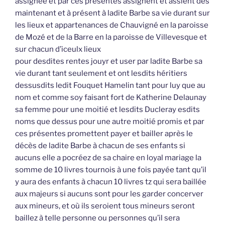
assignée et par ces présentes assignent et assient dès
maintenant et à présent à ladite Barbe sa vie durant sur
les lieux et appartenances de Chauvigné en la paroisse
de Mozé et de la Barre en la paroisse de Villevesque et
sur chacun d’iceulx lieux
pour desdites rentes jouyr et user par ladite Barbe sa
vie durant tant seulement et ont lesdits héritiers
dessusdits ledit Fouquet Hamelin tant pour luy que au
nom et comme soy faisant fort de Katherine Delaunay
sa femme pour une moitié et lesdits Ducleray esdits
noms que dessus pour une autre moitié promis et par
ces présentes promettent payer et bailler après le
décès de ladite Barbe à chacun de ses enfants si
aucuns elle a pocréez de sa chaire en loyal mariage la
somme de 10 livres tournois à une fois payée tant qu’il
y aura des enfants à chacun 10 livres tz qui sera baillée
aux majeurs si aucuns sont pour les garder concerver
aux mineurs, et où ils seroient tous mineurs seront
baillez à telle personne ou personnes qu’il sera