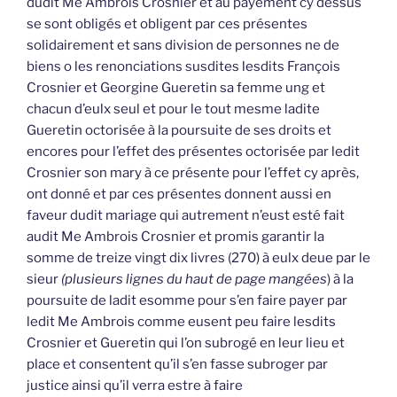
dudit Me Ambrois Crosnier et au payement cy dessus
se sont obligés et obligent par ces présentes
solidairement et sans division de personnes ne de
biens o les renonciations susdites lesdits François
Crosnier et Georgine Gueretin sa femme ung et
chacun d’eulx seul et pour le tout mesme ladite
Gueretin octorisée à la poursuite de ses droits et
encores pour l’effet des présentes octorisée par ledit
Crosnier son mary à ce présente pour l’effet cy après,
ont donné et par ces présentes donnent aussi en
faveur dudit mariage qui autrement n’eust esté fait
audit Me Ambrois Crosnier et promis garantir la
somme de treize vingt dix livres (270) à eulx deue par le
sieur
(plusieurs lignes du haut de page mangées
) à la
poursuite de ladit esomme pour s’en faire payer par
ledit Me Ambrois comme eusent peu faire lesdits
Crosnier et Gueretin qui l’on subrogé en leur lieu et
place et consentent qu’il s’en fasse subroger par
justice ainsi qu’il verra estre à faire