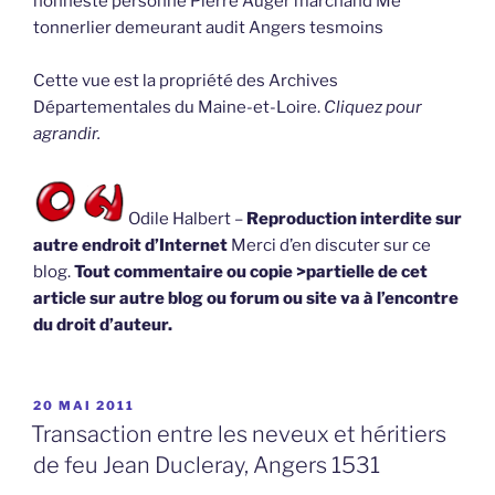
honneste personne Pierre Auger marchand Me
tonnerlier demeurant audit Angers tesmoins
Cette vue est la propriété des Archives
Départementales du Maine-et-Loire.
Cliquez pour
agrandir.
Odile Halbert –
Reproduction interdite sur
autre endroit d’Internet
Merci d’en discuter sur ce
blog.
Tout commentaire ou copie >partielle de cet
article sur autre blog ou forum ou site va à l’encontre
du droit d’auteur.
PUBLIÉ
20 MAI 2011
LE
Transaction entre les neveux et héritiers
de feu Jean Ducleray, Angers 1531