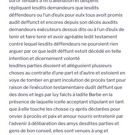
sortir tendant à fin d’aliénation et despens
répliquant lesdits demandeurs que lesdits
déffendeurs ou l’un d’eulx pour eulx tous avoit promis
audit deffunct et encores depuis son décès auxdits
demandeurs exécuteurs dessus dits ou à l’un d’eulx de
tenir et faire tenir et avoir agréable ledit testament
contre lequel lesdits déffendeurs ne pouroient rien
arguer par ce que ledit déffunt estoit décédé en telle
intention et dicernement volonté
lesdites parties disoient et alléguoient plusieurs
choses au contraite d’une part et d’autre et estoient en
voye de tomber en grant incolution de procès tant pour
raison de l’exécution testamentaire dudit déffunt que
des dons et legs par luy faicts à ladite Barbe en la
présence de laquelle icelle acceptant stipulant en tant
que à elle touche les chosse cy après déclarées pour
onvier à procès et paix et amour nourrir entretenir par
l’advenir à délibaration des amys desdites parties et
gens de bon conseil, elles sont venues à ung et