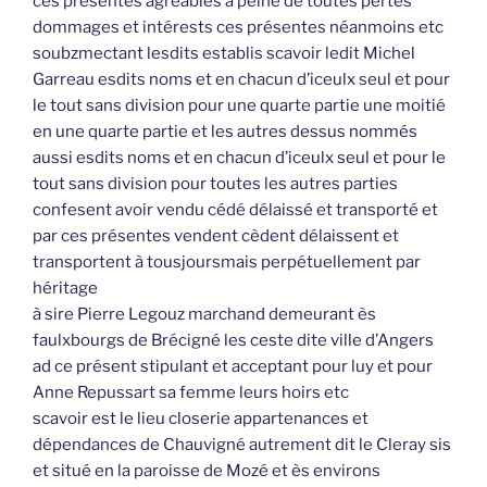
ces présentes agréables à peine de toutes pertes
dommages et intérests ces présentes néanmoins etc
soubzmectant lesdits establis scavoir ledit Michel
Garreau esdits noms et en chacun d’iceulx seul et pour
le tout sans division pour une quarte partie une moitié
en une quarte partie et les autres dessus nommés
aussi esdits noms et en chacun d’iceulx seul et pour le
tout sans division pour toutes les autres parties
confesent avoir vendu cédé délaissé et transporté et
par ces présentes vendent cèdent délaissent et
transportent à tousjoursmais perpétuellement par
héritage
à sire Pierre Legouz marchand demeurant ès
faulxbourgs de Brécigné les ceste dite ville d’Angers
ad ce présent stipulant et acceptant pour luy et pour
Anne Repussart sa femme leurs hoirs etc
scavoir est le lieu closerie appartenances et
dépendances de Chauvigné autrement dit le Cleray sis
et situé en la paroisse de Mozé et ès environs