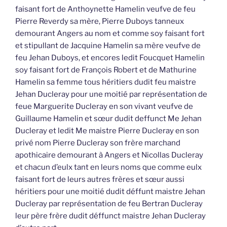
faisant fort de Anthoynette Hamelin veufve de feu
Pierre Reverdy sa mère, Pierre Duboys tanneux
demourant Angers au nom et comme soy faisant fort
et stipullant de Jacquine Hamelin sa mère veufve de
feu Jehan Duboys, et encores ledit Foucquet Hamelin
soy faisant fort de François Robert et de Mathurine
Hamelin sa femme tous héritiers dudit feu maistre
Jehan Ducleray pour une moitié par représentation de
feue Marguerite Ducleray en son vivant veufve de
Guillaume Hamelin et sœur dudit deffunct Me Jehan
Ducleray et ledit Me maistre Pierre Ducleray en son
privé nom Pierre Ducleray son frère marchand
apothicaire demourant à Angers et Nicollas Ducleray
et chacun d’eulx tant en leurs noms que comme eulx
faisant fort de leurs autres frères et sœur aussi
héritiers pour une moitié dudit déffunt maistre Jehan
Ducleray par représentation de feu Bertran Ducleray
leur père frère dudit déffunct maistre Jehan Ducleray