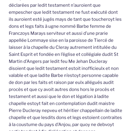
déclarées par ledit testament n’auroient que
empescher que ledit testament ne fust exécuté dont
ils auroient esté jugés mays de tant que toucheroyt les
dons et legs faits à ugne nommé Barbe femme de
Franczoys Marays serviteur et aussi d’une prarie
appellée Lommaye sise en la paroisse de Tiercé de
laisser à la chapelle du Cleray autrement intitulée du
Saint Esprit et fondée en l’église et collégiale dudit St
Martin d’Angers par ledit feu Me Jehan Ducleray
disoient que ledit testament estoit inofficieulx et non
valable et que ladite Barbe n’estoyt personne capable
de don par les faits et raison par eulx allégués audit
procès et que cy avoit autres dons hors le procès et
testament et aussi que le don et légation à ladite
chapelle estoyt fait en contemplation dudit maistre
Pierre Ducleray nepveu et héritier chappellain de ladite
chapelle et que lesdits dons et legs estoient contraites
à la coustume du pays d’Anjou, par quoy ne debvoyt