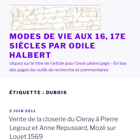
Aller
au
contenu
principal
MODES DE VIE AUX 16, 17E
SIÈCLES PAR ODILE
HALBERT
cliquez sur le titre de l'article pour l'avoir pleine page – En bas
des pages les outils de recherche et commentaires
ÉTIQUETTE :
DUBOIS
PUBLIÉ
2 JUIN 2011
LE
Vente de la closerie du Cleray à Pierre
Legouz et Anne Repussard, Mozé sur
Louet 1569