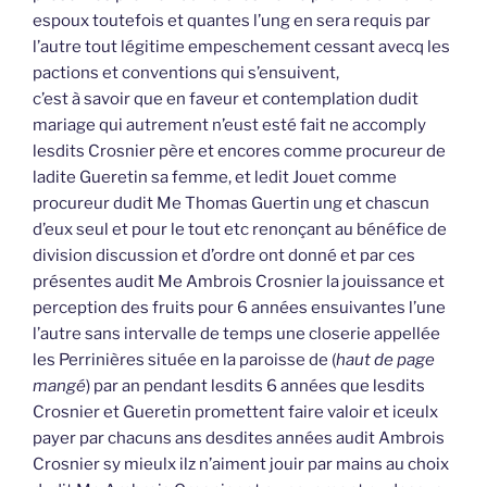
espoux toutefois et quantes l’ung en sera requis par
l’autre tout légitime empeschement cessant avecq les
pactions et conventions qui s’ensuivent,
c’est à savoir que en faveur et contemplation dudit
mariage qui autrement n’eust esté fait ne accomply
lesdits Crosnier père et encores comme procureur de
ladite Gueretin sa femme, et ledit Jouet comme
procureur dudit Me Thomas Guertin ung et chascun
d’eux seul et pour le tout etc renonçant au bénéfice de
division discussion et d’ordre ont donné et par ces
présentes audit Me Ambrois Crosnier la jouissance et
perception des fruits pour 6 années ensuivantes l’une
l’autre sans intervalle de temps une closerie appellée
les Perrinières située en la paroisse de (
haut de page
mangé
) par an pendant lesdits 6 années que lesdits
Crosnier et Gueretin promettent faire valoir et iceulx
payer par chacuns ans desdites années audit Ambrois
Crosnier sy mieulx ilz n’aiment jouir par mains au choix