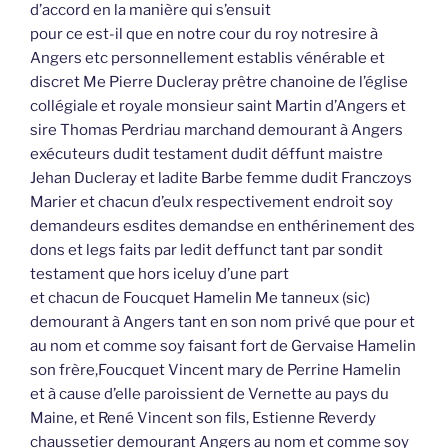
d’accord en la manière qui s’ensuit
pour ce est-il que en notre cour du roy notresire à
Angers etc personnellement establis vénérable et
discret Me Pierre Ducleray prêtre chanoine de l’église
collégiale et royale monsieur saint Martin d’Angers et
sire Thomas Perdriau marchand demourant à Angers
exécuteurs dudit testament dudit déffunt maistre
Jehan Ducleray et ladite Barbe femme dudit Franczoys
Marier et chacun d’eulx respectivement endroit soy
demandeurs esdites demandse en enthérinement des
dons et legs faits par ledit deffunct tant par sondit
testament que hors iceluy d’une part
et chacun de Foucquet Hamelin Me tanneux (sic)
demourant à Angers tant en son nom privé que pour et
au nom et comme soy faisant fort de Gervaise Hamelin
son frère,Foucquet Vincent mary de Perrine Hamelin
et à cause d’elle paroissient de Vernette au pays du
Maine, et René Vincent son fils, Estienne Reverdy
chaussetier demourant Angers au nom et comme soy