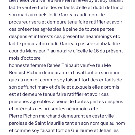
Berthelot veufve feu Me Pierre Reverdy et soy faisant
ladite veufve forte des enfants d’elle et dudit déffunct
son mari auxquels ledit Garreau audit nom de
procureur sera et demeure tenu faire ratiffier et avoir
ces présentes agréables à peine de toutes pertes
despens et intérests ces présentes néanmoings etc
ladite procuraiton dudit Garreau passée soubz ladite
cour du Mans par Piau notaire d’icelle le 16 du présent
mois d’octobre
honneste femme Renée Thibault veufve feu Me
Benoist Pichon demeurante à Laval tant en son nom
que au nom et comme soy faisant fort des enfants de
son deffunct mary et d’elle et auxquels elle a promis
est et demeure tenue faire ratiffier et avoir ces
présenes agréables à peine de toutes pertes despens
et intérests ces présentes néanmoins etc
Pierre Pichon marchand demeurant en ceste ville
paroisse de Saint Maurille tant en son nom que au nom
et comme soy faisant fort de Guillaume et Jehan les