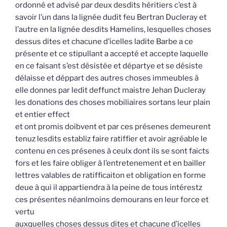
ordonné et advisé par deux desdits héritiers c’est à
savoir l’un dans la lignée dudit feu Bertran Ducleray et
l’autre en la lignée desdits Hamelins, lesquelles choses
dessus dites et chacune d’icelles ladite Barbe a ce
présente et ce stipullant a accepté et accepte laquelle
en ce faisant s’est désistée et départye et se désiste
délaisse et déppart des autres choses immeubles à
elle donnes par ledit deffunct maistre Jehan Ducleray
les donations des choses mobiliaires sortans leur plain
et entier effect
et ont promis doibvent et par ces présenes demeurent
tenuz lesdits establiz faire ratiffier et avoir agréable le
contenu en ces présenes à ceulx dont ils se sont faicts
fors et les faire obliger à l’entretenement et en bailler
lettres valables de ratifficaiton et obligation en forme
deue à qui il appartiendra à la peine de tous intérestz
ces présentes néanlmoins demourans en leur force et
vertu
auxquelles choses dessus dites et chacune d’icelles