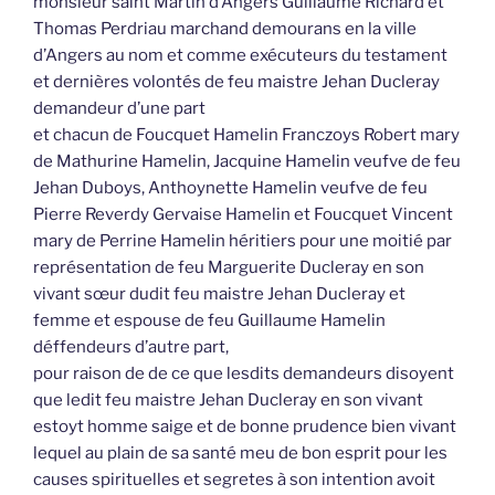
monsieur saint Martin d’Angers Guillaume Richard et
Thomas Perdriau marchand demourans en la ville
d’Angers au nom et comme exécuteurs du testament
et dernières volontés de feu maistre Jehan Ducleray
demandeur d’une part
et chacun de Foucquet Hamelin Franczoys Robert mary
de Mathurine Hamelin, Jacquine Hamelin veufve de feu
Jehan Duboys, Anthoynette Hamelin veufve de feu
Pierre Reverdy Gervaise Hamelin et Foucquet Vincent
mary de Perrine Hamelin héritiers pour une moitié par
représentation de feu Marguerite Ducleray en son
vivant sœur dudit feu maistre Jehan Ducleray et
femme et espouse de feu Guillaume Hamelin
déffendeurs d’autre part,
pour raison de de ce que lesdits demandeurs disoyent
que ledit feu maistre Jehan Ducleray en son vivant
estoyt homme saige et de bonne prudence bien vivant
lequel au plain de sa santé meu de bon esprit pour les
causes spirituelles et segretes à son intention avoit