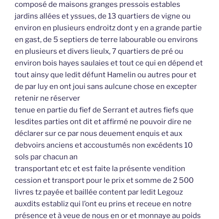
composé de maisons granges pressois estables
jardins allées et yssues, de 13 quartiers de vigne ou
environ en plusieurs endroitz dont y en a grande partie
en gast, de 5 septiers de terre labourable ou environs
en plusieurs et divers lieulx, 7 quartiers de pré ou
environ bois hayes saulaies et tout ce qui en dépend et
tout ainsy que ledit défunt Hamelin ou autres pour et
de par luy en ont joui sans aulcune chose en excepter
retenir ne réserver
tenue en partie du fief de Serrant et autres fiefs que
lesdites parties ont dit et affirmé ne pouvoir dire ne
déclarer sur ce par nous deuement enquis et aux
debvoirs anciens et accoustumés non excédents 10
sols par chacun an
transportant etc et est faite la présente vendition
cession et transport pour le prix et somme de 2 500
livres tz payée et baillée content par ledit Legouz
auxdits establiz qui l’ont eu prins et receue en notre
présence et à veue de nous en or et monnaye au poids