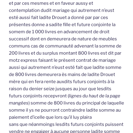
et par ces mesmes et en faveur aussy et
contemplation dudit mariage qui autrement n’eust
esté aussi fait ladite Drouet a donné par par ces
présentes donne a sadite fille et future conjointe la
somem de 1 000 livres en advancement de droit
successif dont en demeurera de nature de meubles
communs cas de communauté advenant la somme de
200 livres et du surplus montant 800 livres est dit par
motz express faisant le présent contrat de mariage
aussi qui autrement n’eust esté fait que ladite somme
de 800 livres demeurera ès mains de ladite Drouet
mère qui en fera rente auxdits futurs conjoints à la
raison du denier seize jusques au jour que lesdits
futurs conjoints recepvront (
lignes du haut de la page
mangées
) somme de 800 livres du principal de laquelle
somme il ys ne pourront contraindre ladite somme au
paiement d’icelle que lors qu’il luy plaira
sans que néanmoings lesdits futurs conjoints puissent
vendre ne engaiger à aucune personne ladite somme