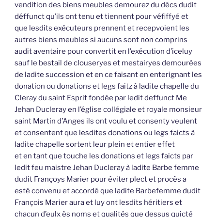
vendition des biens meubles demourez du décs dudit
déffunct qu’ils ont tenu et tiennent pour véfiffyé et
que lesdits exécuteurs prennent et recepvoient les
autres biens meubles si aucuns sont non comprins
audit aventaire pour convertit en l’exécution d’iceluy
sauf le bestail de clouseryes et mestairyes demourées
de ladite succession et en ce faisant en enterignant les
donation ou donations et legs faitz à ladite chapelle du
Cleray du saint Esprit fondée par ledit deffunct Me
Jehan Ducleray en l’église collégiale et royale monsieur
saint Martin d’Anges ils ont voulu et consenty veulent
et consentent que lesdites donations ou legs faicts à
ladite chapelle sortent leur plein et entier effet
et en tant que touche les donations et legs faicts par
ledit feu maistre Jehan Ducleray à ladite Barbe femme
dudit Françoys Marier pour éviter plect et procès a
esté convenu et accordé que ladite Barbefemme dudit
François Marier aura et luy ont lesdits héritiers et
chacun d’eulx ès noms et qualités que dessus quicté