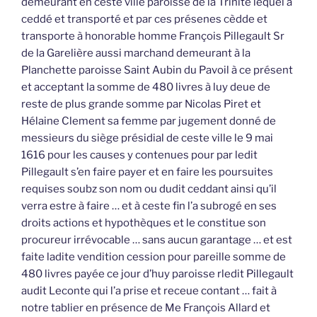
demeurant en ceste ville paroisse de la Trinité lequel a
ceddé et transporté et par ces présenes cèdde et
transporte à honorable homme François Pillegault Sr
de la Garelière aussi marchand demeurant à la
Planchette paroisse Saint Aubin du Pavoil à ce présent
et acceptant la somme de 480 livres à luy deue de
reste de plus grande somme par Nicolas Piret et
Hélaine Clement sa femme par jugement donné de
messieurs du siège présidial de ceste ville le 9 mai
1616 pour les causes y contenues pour par ledit
Pillegault s’en faire payer et en faire les poursuites
requises soubz son nom ou dudit ceddant ainsi qu’il
verra estre à faire … et à ceste fin l’a subrogé en ses
droits actions et hypothèques et le constitue son
procureur irrévocable … sans aucun garantage … et est
faite ladite vendition cession pour pareille somme de
480 livres payée ce jour d’huy paroisse rledit Pillegault
audit Leconte qui l’a prise et receue contant … fait à
notre tablier en présence de Me François Allard et