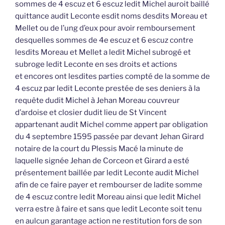
sommes de 4 escuz et 6 escuz ledit Michel auroit baillé
quittance audit Leconte esdit noms desdits Moreau et
Mellet ou de l’ung d’eux pour avoir remboursement
desquelles sommes de 4e escuz et 6 escuz contre
lesdits Moreau et Mellet a ledit Michel subrogé et
subroge ledit Leconte en ses droits et actions
et encores ont lesdites parties compté de la somme de
4 escuz par ledit Leconte prestée de ses deniers à la
requête dudit Michel à Jehan Moreau couvreur
d’ardoise et closier dudit lieu de St Vincent
appartenant audit Michel comme appert par obligation
du 4 septembre 1595 passée par devant Jehan Girard
notaire de la court du Plessis Macé la minute de
laquelle signée Jehan de Corceon et Girard a esté
présentement baillée par ledit Leconte audit Michel
afin de ce faire payer et rembourser de ladite somme
de 4 escuz contre ledit Moreau ainsi que ledit Michel
verra estre à faire et sans que ledit Leconte soit tenu
en aulcun garantage action ne restitution fors de son