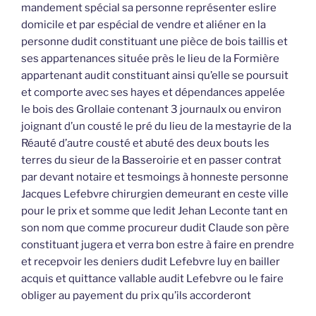
mandement spécial sa personne représenter eslire
domicile et par espécial de vendre et aliéner en la
personne dudit constituant une pièce de bois taillis et
ses appartenances située près le lieu de la Formière
appartenant audit constituant ainsi qu’elle se poursuit
et comporte avec ses hayes et dépendances appelée
le bois des Grollaie contenant 3 journaulx ou environ
joignant d’un cousté le pré du lieu de la mestayrie de la
Réauté d’autre cousté et abuté des deux bouts les
terres du sieur de la Basseroirie et en passer contrat
par devant notaire et tesmoings à honneste personne
Jacques Lefebvre chirurgien demeurant en ceste ville
pour le prix et somme que ledit Jehan Leconte tant en
son nom que comme procureur dudit Claude son père
constituant jugera et verra bon estre à faire en prendre
et recepvoir les deniers dudit Lefebvre luy en bailler
acquis et quittance vallable audit Lefebvre ou le faire
obliger au payement du prix qu’ils accorderont