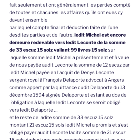
fait seulement et ont généralement les parties compté
de toutes et chacunes les affaires qu’ils ont eues cy
davant ensemble
par lequel compte final et déduction faite de l’une
desdites parties et de l’autre,
ledit Michel est encore
demeuré redevable vers ledit Leconte de la somme
de 33 escuz 15 solz vallant 99 livres 15 solz
sur
laquelle somme ledit Michel a présentement et à veue
de nous payée audit Leconte la somme de 12 escuz par
ledit Michel payée en l’acquit de Denys Leconte
sergent royal à François Delaporte advocat à Angers
comme appert par la quittance dudit Delaporte du 13
décembre 1594 signée Delaporte et estant au dos de
l’obligation à laquelle ledit Leconte se seroit obligé
vers ledit Delaporte …
et le reste de ladite somme de 33 escuz 15 solz
montant 21 escuz 15 sols ledit Michel a promis et s’est
obligé payer audit Leconte ladite somme de 21 escuz
15 sols dedant ung mois prochain venant tout ce que