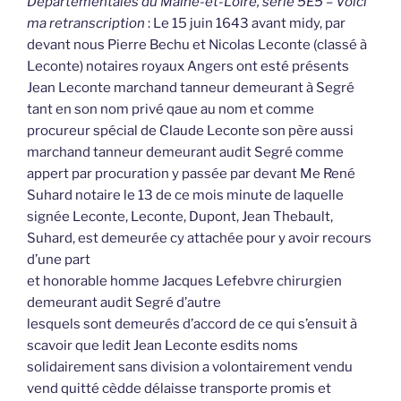
Départementales du Maine-et-Loire, série 5E5 – Voici
ma retranscription
: Le 15 juin 1643 avant midy, par
devant nous Pierre Bechu et Nicolas Leconte (classé à
Leconte) notaires royaux Angers ont esté présents
Jean Leconte marchand tanneur demeurant à Segré
tant en son nom privé qaue au nom et comme
procureur spécial de Claude Leconte son père aussi
marchand tanneur demeurant audit Segré comme
appert par procuration y passée par devant Me René
Suhard notaire le 13 de ce mois minute de laquelle
signée Leconte, Leconte, Dupont, Jean Thebault,
Suhard, est demeurée cy attachée pour y avoir recours
d’une part
et honorable homme Jacques Lefebvre chirurgien
demeurant audit Segré d’autre
lesquels sont demeurés d’accord de ce qui s’ensuit à
scavoir que ledit Jean Leconte esdits noms
solidairement sans division a volontairement vendu
vend quitté cèdde délaisse transporte promis et