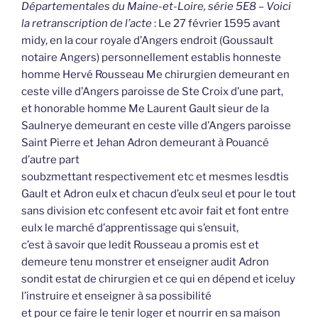
Départementales du Maine-et-Loire, série 5E8 – Voici
la retranscription de l’acte
: Le 27 février 1595 avant
midy, en la cour royale d’Angers endroit (Goussault
notaire Angers) personnellement establis honneste
homme Hervé Rousseau Me chirurgien demeurant en
ceste ville d’Angers paroisse de Ste Croix d’une part,
et honorable homme Me Laurent Gault sieur de la
Saulnerye demeurant en ceste ville d’Angers paroisse
Saint Pierre et Jehan Adron demeurant à Pouancé
d’autre part
soubzmettant respectivement etc et mesmes lesdtis
Gault et Adron eulx et chacun d’eulx seul et pour le tout
sans division etc confesent etc avoir fait et font entre
eulx le marché d’apprentissage qui s’ensuit,
c’est à savoir que ledit Rousseau a promis est et
demeure tenu monstrer et enseigner audit Adron
sondit estat de chirurgien et ce qui en dépend et iceluy
l’instruire et enseigner à sa possibilité
et pour ce faire le tenir loger et nourrir en sa maison