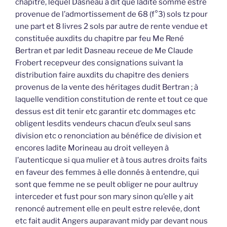
chapitre, lequel Dasneau a dit que ladite somme estre
provenue de l’admortissement de 68 (f°3) sols tz pour
une part et 8 livres 2 sols par autre de rente vendue et
constituée auxdits du chapitre par feu Me René
Bertran et par ledit Dasneau receue de Me Claude
Frobert recepveur des consignations suivant la
distribution faire auxdits du chapitre des deniers
provenus de la vente des héritages dudit Bertran ; à
laquelle vendition constitution de rente et tout ce que
dessus est dit tenir etc garantir etc dommages etc
obligent lesdits vendeurs chacun d’eulx seul sans
division etc o renonciation au bénéfice de division et
encores ladite Morineau au droit velleyen à
l’autenticque si qua mulier et à tous autres droits faits
en faveur des femmes à elle donnés à entendre, qui
sont que femme ne se peult obliger ne pour aultruy
interceder et fust pour son mary sinon qu’elle y ait
renoncé autrement elle en peult estre relevée, dont
etc fait audit Angers auparavant midy par devant nous