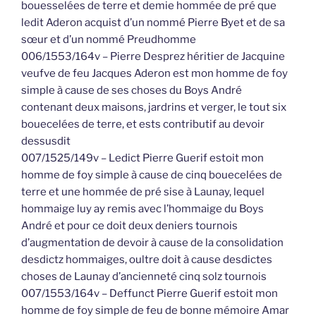
bouesselées de terre et demie hommée de pré que
ledit Aderon acquist d’un nommé Pierre Byet et de sa
sœur et d’un nommé Preudhomme
006/1553/164v – Pierre Desprez héritier de Jacquine
veufve de feu Jacques Aderon est mon homme de foy
simple à cause de ses choses du Boys André
contenant deux maisons, jardrins et verger, le tout six
bouecelées de terre, et ests contributif au devoir
dessusdit
007/1525/149v – Ledict Pierre Guerif estoit mon
homme de foy simple à cause de cinq bouecelées de
terre et une hommée de pré sise à Launay, lequel
hommaige luy ay remis avec l’hommaige du Boys
André et pour ce doit deux deniers tournois
d’augmentation de devoir à cause de la consolidation
desdictz hommaiges, oultre doit à cause desdictes
choses de Launay d’ancienneté cinq solz tournois
007/1553/164v – Deffunct Pierre Guerif estoit mon
homme de foy simple de feu de bonne mémoire Amar