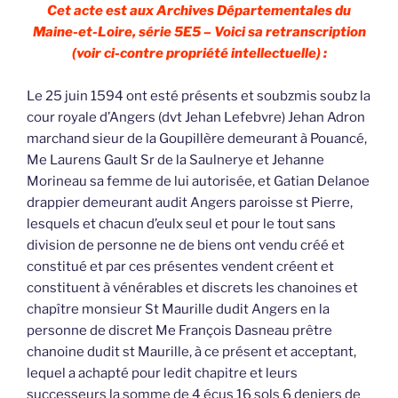
Cet acte est aux Archives Départementales du
Maine-et-Loire, série 5E5 – Voici sa retranscription
(voir ci-contre propriété intellectuelle) :
Le 25 juin 1594 ont esté présents et soubzmis soubz la
cour royale d’Angers (dvt Jehan Lefebvre) Jehan Adron
marchand sieur de la Goupillère demeurant à Pouancé,
Me Laurens Gault Sr de la Saulnerye et Jehanne
Morineau sa femme de lui autorisée, et Gatian Delanoe
drappier demeurant audit Angers paroisse st Pierre,
lesquels et chacun d’eulx seul et pour le tout sans
division de personne ne de biens ont vendu créé et
constitué et par ces présentes vendent créent et
constituent à vénérables et discrets les chanoines et
chapître monsieur St Maurille dudit Angers en la
personne de discret Me François Dasneau prêtre
chanoine dudit st Maurille, à ce présent et acceptant,
lequel a achapté pour ledit chapitre et leurs
successeurs la somme de 4 écus 16 sols 6 deniers de