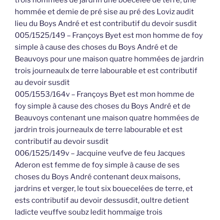
trois hommées de jardrin une boecelée de terre, une
hommée et demie de pré sise au pré des Loviz audit
lieu du Boys André et est contributif du devoir susdit
005/1525/149 – Françoys Byet est mon homme de foy
simple à cause des choses du Boys André et de
Beauvoys pour une maison quatre hommées de jardrin
trois journeaulx de terre labourable et est contributif
au devoir susdit
005/1553/164v – Françoys Byet est mon homme de
foy simple à cause des choses du Boys André et de
Beauvoys contenant une maison quatre hommées de
jardrin trois journeaulx de terre labourable et est
contributif au devoir susdit
006/1525/149v – Jacquine veufve de feu Jacques
Aderon est femme de foy simple à cause de ses
choses du Boys André contenant deux maisons,
jardrins et verger, le tout six bouecelées de terre, et
ests contributif au devoir dessusdit, oultre detient
ladicte veuffve soubz ledit hommaige trois