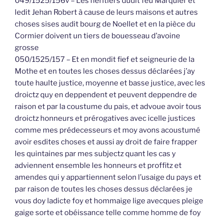
049/1525/156v – Les héritiers dudit feu Marquier et
ledit Jehan Robert à cause de leurs maisons et autres
choses sises audit bourg de Noellet et en la pièce du
Cormier doivent un tiers de bouesseau d’avoine
grosse
050/1525/157 – Et en mondit fief et seigneurie de la
Mothe et en toutes les choses dessus déclarées j’ay
toute haulte justice, moyenne et basse justice, avec les
droictz quy en deppendent et peuvent deppendre de
raison et par la coustume du pais, et advoue avoir tous
droictz honneurs et prérogatives avec icelle justices
comme mes prédecesseurs et moy avons acoustumé
avoir esdites choses et aussi ay droit de faire frapper
les quintaines par mes subjectz quant les cas y
adviennent ensemble les honneurs et proffitz et
amendes qui y appartiennent selon l’usaige du pays et
par raison de toutes les choses dessus déclarées je
vous doy ladicte foy et hommaige lige avecques pleige
gaige sorte et obéissance telle comme homme de foy