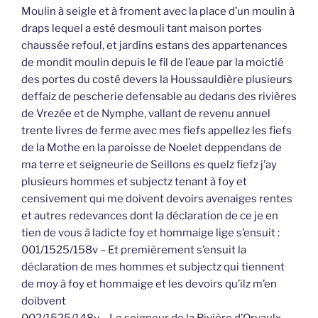
Moulin à seigle et à froment avec la place d’un moulin à
draps lequel a esté desmouli tant maison portes
chaussée refoul, et jardins estans des appartenances
de mondit moulin depuis le fil de l’eaue par la moictié
des portes du costé devers la Houssauldière plusieurs
deffaiz de pescherie defensable au dedans des rivières
de Vrezée et de Nymphe, vallant de revenu annuel
trente livres de ferme avec mes fiefs appellez les fiefs
de la Mothe en la paroisse de Noelet deppendans de
ma terre et seigneurie de Seillons es quelz fiefz j’ay
plusieurs hommes et subjectz tenant à foy et
censivement qui me doivent devoirs avenaiges rentes
et autres redevances dont la déclaration de ce je en
tien de vous à ladicte foy et hommaige lige s’ensuit :
001/1525/158v – Et premièrement s’ensuit la
déclaration de mes hommes et subjectz qui tiennent
de moy à foy et hommaige et les devoirs qu’ilz m’en
doibvent