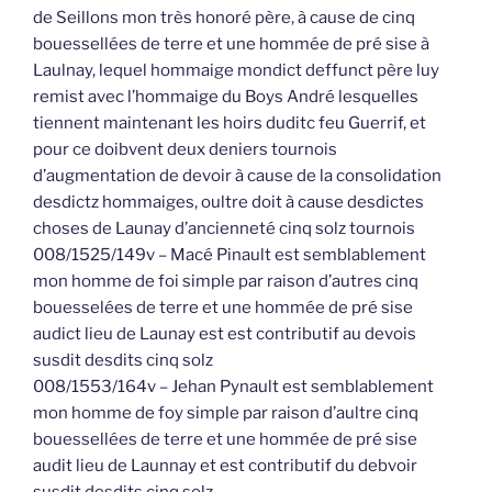
de Seillons mon très honoré père, à cause de cinq
bouessellées de terre et une hommée de pré sise à
Laulnay, lequel hommaige mondict deffunct père luy
remist avec l’hommaige du Boys André lesquelles
tiennent maintenant les hoirs duditc feu Guerrif, et
pour ce doibvent deux deniers tournois
d’augmentation de devoir à cause de la consolidation
desdictz hommaiges, oultre doit à cause desdictes
choses de Launay d’ancienneté cinq solz tournois
008/1525/149v – Macé Pinault est semblablement
mon homme de foi simple par raison d’autres cinq
bouesselées de terre et une hommée de pré sise
audict lieu de Launay est est contributif au devois
susdit desdits cinq solz
008/1553/164v – Jehan Pynault est semblablement
mon homme de foy simple par raison d’aultre cinq
bouessellées de terre et une hommée de pré sise
audit lieu de Launnay et est contributif du debvoir