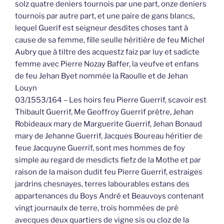
solz quatre deniers tournois par une part, onze deniers
tournois par autre part, et une paire de gans blancs,
lequel Guerif est seigneur desdites choses tant à
cause de sa femme, fille seulle héritière de feu Michel
Aubry que à tiltre des acquestz faiz par luy et sadicte
femme avec Pierre Nozay Baffer, la veufve et enfans
de feu Jehan Byet nommée la Raoulle et de Jehan
Louyn
03/1553/164 – Les hoirs feu Pierre Guerrif, scavoir est
Thibault Guerrif, Me Geoffroy Guerrif prêtre, Jehan
Robideaux mary de Marguerite Guerrif, Jehan Bonaud
mary de Jehanne Guerrif, Jacques Boureau héritier de
feue Jacquyne Guerrif, sont mes hommes de foy
simple au regard de mesdicts fiefz de la Mothe et par
raison de la maison dudit feu Pierre Guerrif, estraiges
jardrins chesnayes, terres labourables estans des
appartenances du Boys André et Beauvoys contenant
vingt journaulx de terre, trois hommées de pré
avecques deux quartiers de vigne sis ou cloz de la