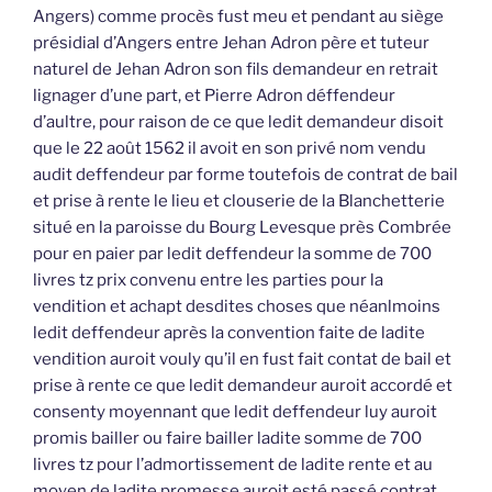
Angers) comme procès fust meu et pendant au siège
présidial d’Angers entre Jehan Adron père et tuteur
naturel de Jehan Adron son fils demandeur en retrait
lignager d’une part, et Pierre Adron déffendeur
d’aultre, pour raison de ce que ledit demandeur disoit
que le 22 août 1562 il avoit en son privé nom vendu
audit deffendeur par forme toutefois de contrat de bail
et prise à rente le lieu et clouserie de la Blanchetterie
situé en la paroisse du Bourg Levesque près Combrée
pour en paier par ledit deffendeur la somme de 700
livres tz prix convenu entre les parties pour la
vendition et achapt desdites choses que néanlmoins
ledit deffendeur après la convention faite de ladite
vendition auroit vouly qu’il en fust fait contat de bail et
prise à rente ce que ledit demandeur auroit accordé et
consenty moyennant que ledit deffendeur luy auroit
promis bailler ou faire bailler ladite somme de 700
livres tz pour l’admortissement de ladite rente et au
moyen de ladite promesse auroit esté passé contrat