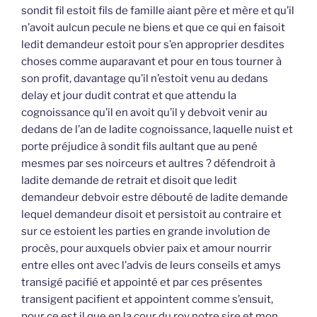
sondit fil estoit fils de famille aiant père et mère et qu’il
n’avoit aulcun pecule ne biens et que ce qui en faisoit
ledit demandeur estoit pour s’en approprier desdites
choses comme auparavant et pour en tous tourner à
son profit, davantage qu’il n’estoit venu au dedans
delay et jour dudit contrat et que attendu la
cognoissance qu’il en avoit qu’il y debvoit venir au
dedans de l’an de ladite cognoissance, laquelle nuist et
porte préjudice à sondit fils aultant que au pené
mesmes par ses noirceurs et aultres ? défendroit à
ladite demande de retrait et disoit que ledit
demandeur debvoir estre débouté de ladite demande
lequel demandeur disoit et persistoit au contraire et
sur ce estoient les parties en grande involution de
procès, pour auxquels obvier paix et amour nourrir
entre elles ont avec l’advis de leurs conseils et amys
transigé pacifié et appointé et par ces présentes
transigent pacifient et appointent comme s’ensuit,
pour ce est il que en la cour du roy notre sire et mon