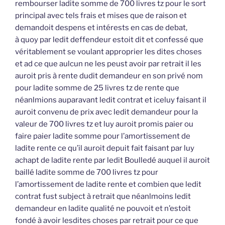
rembourser ladite somme de 700 livres tz pour le sort
principal avec tels frais et mises que de raison et
demandoit despens et intérests en cas de debat,
à quoy par ledit deffendeur estoit dit et confessé que
véritablement se voulant approprier les dites choses
et ad ce que aulcun ne les peust avoir par retrait il les
auroit pris à rente dudit demandeur en son privé nom
pour ladite somme de 25 livres tz de rente que
néanlmions auparavant ledit contrat et iceluy faisant il
auroit convenu de prix avec ledit demandeur pour la
valeur de 700 livres tz et luy auroit promis paier ou
faire paier ladite somme pour l’amortissement de
ladite rente ce qu’il auroit depuit fait faisant par luy
achapt de ladite rente par ledit Boulledé auquel il auroit
baillé ladite somme de 700 livres tz pour
l’amortissement de ladite rente et combien que ledit
contrat fust subject à retrait que néanlmoins ledit
demandeur en ladite qualité ne pouvoit et n’estoit
fondé à avoir lesdites choses par retrait pour ce que