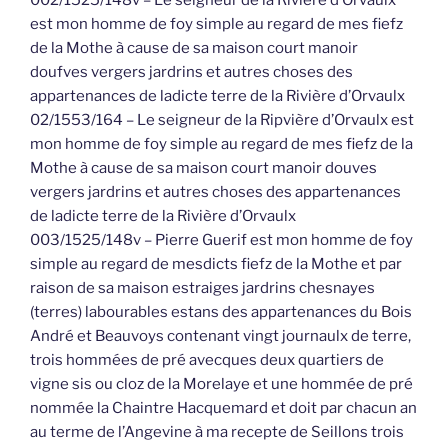
002/1525/148v – Le seigneur de la Rivière d’Orvaulx
est mon homme de foy simple au regard de mes fiefz
de la Mothe à cause de sa maison court manoir
doufves vergers jardrins et autres choses des
appartenances de ladicte terre de la Rivière d’Orvaulx
02/1553/164 – Le seigneur de la Ripvière d’Orvaulx est
mon homme de foy simple au regard de mes fiefz de la
Mothe à cause de sa maison court manoir douves
vergers jardrins et autres choses des appartenances
de ladicte terre de la Rivière d’Orvaulx
003/1525/148v – Pierre Guerif est mon homme de foy
simple au regard de mesdicts fiefz de la Mothe et par
raison de sa maison estraiges jardrins chesnayes
(terres) labourables estans des appartenances du Bois
André et Beauvoys contenant vingt journaulx de terre,
trois hommées de pré avecques deux quartiers de
vigne sis ou cloz de la Morelaye et une hommée de pré
nommée la Chaintre Hacquemard et doit par chacun an
au terme de l’Angevine à ma recepte de Seillons trois