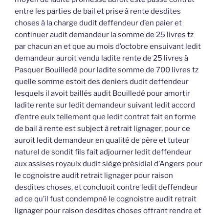
entre les parties de bail et prise à rente desdites
choses à la charge dudit deffendeur d’en paier et
continuer audit demandeur la somme de 25 livres tz
par chacun an et que au mois d’octobre ensuivant ledit
demandeur auroit vendu ladite rente de 25 livres à
Pasquer Bouilledé pour ladite somme de 700 livres tz
quelle somme estoit des deniers dudit deffendeur
lesquels il avoit baillés audit Bouilledé pour amortir
ladite rente sur ledit demandeur suivant ledit accord
d’entre eulx tellement que ledit contrat fait en forme
de bail à rente est subject à retrait lignager, pour ce
auroit ledit demandeur en qualité de père et tuteur
naturel de sondit fils fait adjourner ledit deffendeur
aux assises royaulx dudit siège présidial d’Angers pour
le cognoistre audit retrait lignager pour raison
desdites choses, et concluoit contre ledit deffendeur
ad ce qu’il fust condempné le cognoistre audit retrait
lignager pour raison desdites choses offrant rendre et