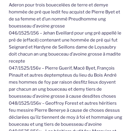
Aderon pour trois bouecelées de terre et demye
hommée de pré que ledit feu acquist de Pierre Byet et
de sa femme et d’un nommé Preudhomme ung
bouesseau d’avoine grosse
046/1525/156 – Jehan Eveillard pour ung pré appellé le
pré de (effacé) contenant une hommée de pré qui fut
Seignard et Hardyne de Seillons dame de Loysaubry
doit chacun an ung boueceau d’avoine grosse à madite
recepte
047/1525/156v – Pierre Guerif, Macé Byet, François
Pinault et autres deptempteus du lieu du Bois André
mes hommes de foy par raison desfitz lieux doyvent
par chacun an ung boueceau et demy tiers de
bouesseau d’avoine grosse à cause desdites choses
048/1525/156v – Geoffroy Forest et autres héritiers
feu messire Pierre Benerye à cause de choses dessus
déclarées qu’ilz tiennent de moy à foi et hommaige ung
boueceau et ung tiers de bouesseau d’avoine