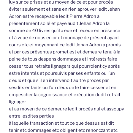
luy sur ce prises et au moyen de ce et pour procès
éviter seulement et sans en rien aprouver ledit Jehan
Adron estre recepvable ledit Pierre Adron a
présentement sollé et payé audit Jehan Adron la
somme de 40 livres qu’il a eue et receue en présence
et à veue de nous en or et monnaye de présent ayant
cours etc et moyennant ce ledit Jehan Adron a promis
et par ces présentes promet est et demeure tenu à la
peine de tous despens dommages et intérests faire
cesser tous retraits lignagers qui pourroient cy après
estre intentés et poursuivis par ses enfants ou l’un
d’eulx et que s’il en intervenoit aultre procès par
sesdits enfants ou l’un d’eux de le faire cesser et en
empescher la cognoissance et exécution dudit retrait
lignager
et au moyen de ce demeure ledit procès nul et assoupy
entre lesdites parties
à laquelle transaction et tout ce que dessus est dit
tenir etc dommages etc obligent etc renonczant etc