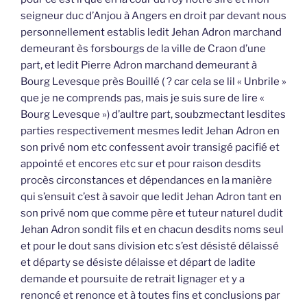
seigneur duc d’Anjou à Angers en droit par devant nous
personnellement establis ledit Jehan Adron marchand
demeurant ès forsbourgs de la ville de Craon d’une
part, et ledit Pierre Adron marchand demeurant à
Bourg Levesque près Bouillé ( ? car cela se lil « Unbrile »
que je ne comprends pas, mais je suis sure de lire «
Bourg Levesque ») d’aultre part, soubzmectant lesdites
parties respectivement mesmes ledit Jehan Adron en
son privé nom etc confessent avoir transigé pacifié et
appointé et encores etc sur et pour raison desdits
procès circonstances et dépendances en la manière
qui s’ensuit c’est à savoir que ledit Jehan Adron tant en
son privé nom que comme père et tuteur naturel dudit
Jehan Adron sondit fils et en chacun desdits noms seul
et pour le dout sans division etc s’est désisté délaissé
et départy se désiste délaisse et départ de ladite
demande et poursuite de retrait lignager et y a
renoncé et renonce et à toutes fins et conclusions par