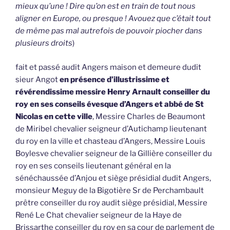
mieux qu’une ! Dire qu’on est en train de tout nous
aligner en Europe, ou presque ! Avouez que c’était tout
de même pas mal autrefois de pouvoir piocher dans
plusieurs droits
)
fait et passé audit Angers maison et demeure dudit
sieur Angot
en présence d’illustrissime et
révérendissime messire Henry Arnault conseiller du
roy en ses conseils évesque d’Angers et abbé de St
Nicolas en cette ville
, Messire Charles de Beaumont
de Miribel chevalier seigneur d’Autichamp lieutenant
du roy en la ville et chasteau d’Angers, Messire Louis
Boylesve chevalier seigneur de la Gillière conseiller du
roy en ses conseils lieutenant général en la
sénéchaussée d’Anjou et siège présidial dudit Angers,
monsieur Meguy de la Bigotière Sr de Perchambault
prêtre conseiller du roy audit siège présidial, Messire
René Le Chat chevalier seigneur de la Haye de
Brissarthe conseiller du roy en sa cour de parlement de