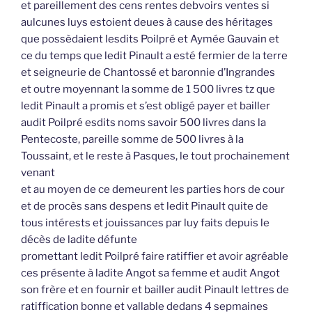
et pareillement des cens rentes debvoirs ventes si
aulcunes luys estoient deues à cause des héritages
que possèdaient lesdits Poilpré et Aymée Gauvain et
ce du temps que ledit Pinault a esté fermier de la terre
et seigneurie de Chantossé et baronnie d’Ingrandes
et outre moyennant la somme de 1 500 livres tz que
ledit Pinault a promis et s’est obligé payer et bailler
audit Poilpré esdits noms savoir 500 livres dans la
Pentecoste, pareille somme de 500 livres à la
Toussaint, et le reste à Pasques, le tout prochainement
venant
et au moyen de ce demeurent les parties hors de cour
et de procès sans despens et ledit Pinault quite de
tous intérests et jouissances par luy faits depuis le
décès de ladite défunte
promettant ledit Poilpré faire ratiffier et avoir agréable
ces présente à ladite Angot sa femme et audit Angot
son frère et en fournir et bailler audit Pinault lettres de
ratiffication bonne et vallable dedans 4 sepmaines