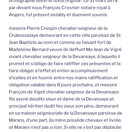
orthographe selon le texte original
: Le 31 mars 1674,
par devant nous François Crosnier notaire royal à
Angers, fut présent estably et duement soumis
messire Pierre Crespin chevalier seigneur de la
Chabosselaye demeurant en cette ville paroisse de St
Jean Baptiste au nom et comme se faisant fort de
Madeleine Bernard veuve de deffunt Me Jean de Vigré
vivant chevalier seigneur de la Devansaye, à laquelle il
promet et s’oblige de faire ratiffier ces présentes et la
faire obliger à l’effet et entier accomplissement
d’icelles et en fournir entre nos mains ratiffication et
obligation valable dans 8 jours prochains, et messire
François de Vigré chevalier seigneur de la Devansaye
fils aysné desdits sieur et dame de la Devansaye et
principal héritier dudit feu sieur son père, demeurant
en sa maison seigneuriale de la Devansaye paroisse de
Marans, d’une part, (
la mère possède chevaux et livrée,
et Marans n’est pas si loin. Si elle ne s’est pas déplacée