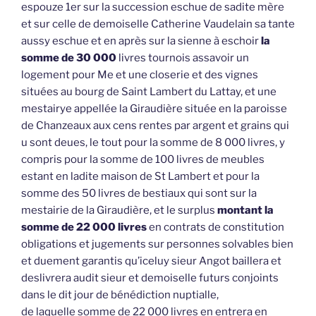
espouze 1er sur la succession eschue de sadite mère
et sur celle de demoiselle Catherine Vaudelain sa tante
aussy eschue et en après sur la sienne à eschoir
la
somme de 30 000
livres tournois assavoir un
logement pour Me et une closerie et des vignes
situées au bourg de Saint Lambert du Lattay, et une
mestairye appellée la Giraudière située en la paroisse
de Chanzeaux aux cens rentes par argent et grains qui
u sont deues, le tout pour la somme de 8 000 livres, y
compris pour la somme de 100 livres de meubles
estant en ladite maison de St Lambert et pour la
somme des 50 livres de bestiaux qui sont sur la
mestairie de la Giraudière, et le surplus
montant la
somme de 22 000 livres
en contrats de constitution
obligations et jugements sur personnes solvables bien
et duement garantis qu’iceluy sieur Angot baillera et
deslivrera audit sieur et demoiselle futurs conjoints
dans le dit jour de bénédiction nuptialle,
de laquelle somme de 22 000 livres en entrera en