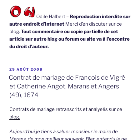
Odile Halbert –
Reproduction interdite sur
autre endroit d’Internet
Merci d’en discuter sur ce
blog.
Tout commentaire ou copie partielle de cet
article sur autre blog ou forum ou site va à l’encontre
du droit d’auteur.
PUBLIÉ
29 AOÛT 2008
LE
Contrat de mariage de François de Vigré
et Catherine Angot, Marans et Angers
(49), 1674
Contrats de mariage retranscrits et analysés sur ce
blog.
Aujourd’hui je tiens à saluer monsieur le maire de
Marans, de mon meilleur souvenir. Bien entendu je ne