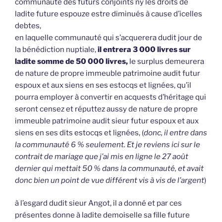
communauté des futurs conjoints ny les droits de
ladite future espouze estre diminués à cause d’icelles
debtes,
en laquelle communauté qui s’acquerera dudit jour de
la bénédiction nuptiale,
il entrera 3 000 livres sur
ladite somme de 50 000 livres,
le surplus demeurera
de nature de propre immeuble patrimoine audit futur
espoux et aux siens en ses estocqs et lignées, qu’il
pourra employer à convertir en acquests d’héritage qui
seront censez et réputtez aussy de nature de propre
immeuble patrimoine audit sieur futur espoux et aux
siens en ses dits estocqs et lignées, (
donc, il entre dans
la communauté 6 % seulement. Et je reviens ici sur le
contrait de mariage que j’ai mis en ligne le 27 août
dernier qui mettait 50 % dans la communauté, et avait
donc bien un point de vue différent vis à vis de l’argent
)
à l’esgard dudit sieur Angot, il a donné et par ces
présentes donne à ladite demoiselle sa fille future