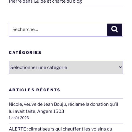
Pierre
dans
Guide et charte du blog
Recherche
Recher
pour
:
CATÉGORIES
Catégories
ARTICLES RÉCENTS
Nicole, veuve de Jean Bouju, réclame la donation qu’il
lui avait faite, Angers 1503
1 août 2026
ALERTE : climatiseurs qui chauffent les voisins du