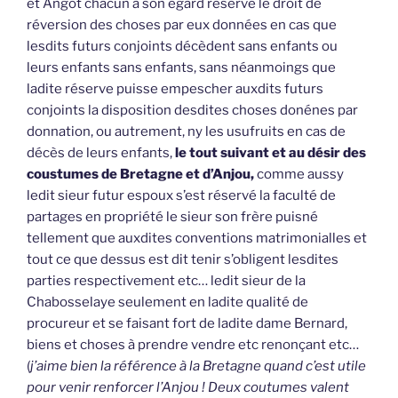
et Angot chacun à son égard réservé le droit de
réversion des choses par eux données en cas que
lesdits futurs conjoints décèdent sans enfants ou
leurs enfants sans enfants, sans néanmoings que
ladite réserve puisse empescher auxdits futurs
conjoints la disposition desdites choses donénes par
donnation, ou autrement, ny les usufruits en cas de
décès de leurs enfants,
le tout suivant et au désir des
coustumes de Bretagne et d’Anjou,
comme aussy
ledit sieur futur espoux s’est réservé la faculté de
partages en propriété le sieur son frère puisné
tellement que auxdites conventions matrimonialles et
tout ce que dessus est dit tenir s’obligent lesdites
parties respectivement etc… ledit sieur de la
Chabosselaye seulement en ladite qualité de
procureur et se faisant fort de ladite dame Bernard,
biens et choses à prendre vendre etc renonçant etc…
(
j’aime bien la référence à la Bretagne quand c’est utile
pour venir renforcer l’Anjou ! Deux coutumes valent