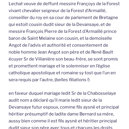
Lechat veuve de deffunt messire Françoys de la Forest
vivant chevalier seigneur de la Forest d’Armaillé,
conseiller du roy en sa cour de parlement de Bretagne
qui estoit cousin dudit sieur de la Devansaye, et de
messire François Pierre de la Forest d’Armaillé prince
baron de Saint Melaine son cousin, et la demoiselle
Angot de l’advis et authorité et consentement de
noble homme Jean Angot son père et de René Bault
écuyer Sr de Villanière son beau-frère, se sont promis
et promettent mariage et le solemniser en l’église
catholique apostolique et romaine sy tost que l’un en
sera requis par l’autre, (
belles filiations !
)
en faveur duquel mariage ledit Sr de la Chabosselaye
audit nom a déclaré qu’il marie ledit sieur de la
Devansaye futur espoux, comme fils aysné et principal
héritier présumptif de ladite dame Bernard sa mère,
aussy bien comme il est fils aysné et héritier principal
dudit sieur son père avec tous et chacuns les droits