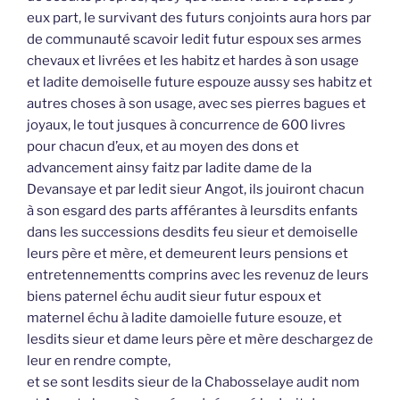
eux part, le survivant des futurs conjoints aura hors par
de communauté scavoir ledit futur espoux ses armes
chevaux et livrées et les habitz et hardes à son usage
et ladite demoiselle future espouze aussy ses habitz et
autres choses à son usage, avec ses pierres bagues et
joyaux, le tout jusques à concurrence de 600 livres
pour chacun d’eux, et au moyen des dons et
advancement ainsy faitz par ladite dame de la
Devansaye et par ledit sieur Angot, ils jouiront chacun
à son esgard des parts afférantes à leursdits enfants
dans les successions desdits feu sieur et demoiselle
leurs père et mère, et demeurent leurs pensions et
entretennementts comprins avec les revenuz de leurs
biens paternel échu audit sieur futur espoux et
maternel échu à ladite damoielle future esouze, et
lesdits sieur et dame leurs père et mère deschargez de
leur en rendre compte,
et se sont lesdits sieur de la Chabosselaye audit nom