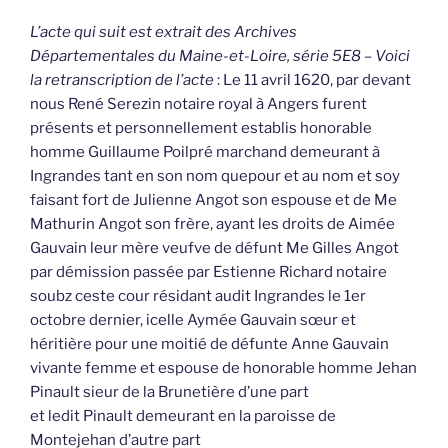
L’acte qui suit est extrait des Archives
Départementales du Maine-et-Loire, série 5E8 – Voici
la retranscription de l’acte
: Le 11 avril 1620, par devant
nous René Serezin notaire royal à Angers furent
présents et personnellement establis honorable
homme Guillaume Poilpré marchand demeurant à
Ingrandes tant en son nom quepour et au nom et soy
faisant fort de Julienne Angot son espouse et de Me
Mathurin Angot son frère, ayant les droits de Aimée
Gauvain leur mère veufve de défunt Me Gilles Angot
par démission passée par Estienne Richard notaire
soubz ceste cour résidant audit Ingrandes le 1er
octobre dernier, icelle Aymée Gauvain sœur et
héritière pour une moitié de défunte Anne Gauvain
vivante femme et espouse de honorable homme Jehan
Pinault sieur de la Brunetière d’une part
et ledit Pinault demeurant en la paroisse de
Montejehan d’autre part