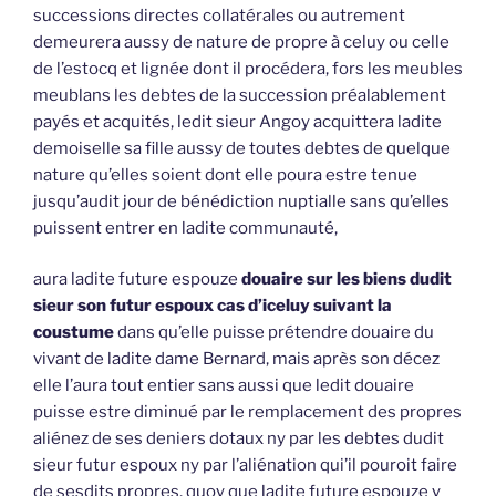
successions directes collatérales ou autrement
demeurera aussy de nature de propre à celuy ou celle
de l’estocq et lignée dont il procédera, fors les meubles
meublans les debtes de la succession préalablement
payés et acquités, ledit sieur Angoy acquittera ladite
demoiselle sa fille aussy de toutes debtes de quelque
nature qu’elles soient dont elle poura estre tenue
jusqu’audit jour de bénédiction nuptialle sans qu’elles
puissent entrer en ladite communauté,
aura ladite future espouze
douaire sur les biens dudit
sieur son futur espoux cas d’iceluy suivant la
coustume
dans qu’elle puisse prétendre douaire du
vivant de ladite dame Bernard, mais après son décez
elle l’aura tout entier sans aussi que ledit douaire
puisse estre diminué par le remplacement des propres
aliénez de ses deniers dotaux ny par les debtes dudit
sieur futur espoux ny par l’aliénation qui’il pouroit faire
de sesdits propres, quoy que ladite future espouze y