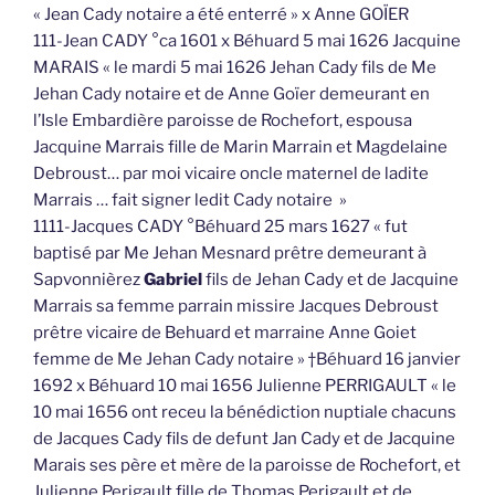
« Jean Cady notaire a été enterré » x Anne GOÏER
111-Jean CADY °ca 1601 x Béhuard 5 mai 1626 Jacquine
MARAIS « le mardi 5 mai 1626 Jehan Cady fils de Me
Jehan Cady notaire et de Anne Goïer demeurant en
l’Isle Embardière paroisse de Rochefort, espousa
Jacquine Marrais fille de Marin Marrain et Magdelaine
Debroust… par moi vicaire oncle maternel de ladite
Marrais … fait signer ledit Cady notaire »
1111-Jacques CADY °Béhuard 25 mars 1627 « fut
baptisé par Me Jehan Mesnard prêtre demeurant à
Sapvonnièrez
Gabriel
fils de Jehan Cady et de Jacquine
Marrais sa femme parrain missire Jacques Debroust
prêtre vicaire de Behuard et marraine Anne Goiet
femme de Me Jehan Cady notaire » †Béhuard 16 janvier
1692 x Béhuard 10 mai 1656 Julienne PERRIGAULT « le
10 mai 1656 ont receu la bénédiction nuptiale chacuns
de Jacques Cady fils de defunt Jan Cady et de Jacquine
Marais ses père et mère de la paroisse de Rochefort, et
Julienne Perigault fille de Thomas Perigault et de