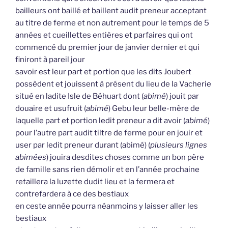
bailleurs ont baillé et baillent audit preneur acceptant
au titre de ferme et non autrement pour le temps de 5
années et cueillettes entières et parfaires qui ont
commencé du premier jour de janvier dernier et qui
finiront à pareil jour
savoir est leur part et portion que les dits Joubert
possèdent et jouissent à présent du lieu de la Vacherie
situé en ladite Isle de Béhuart dont (
abimé
) jouit par
douaire et usufruit (
abimé
) Gebu leur belle-mère de
laquelle part et portion ledit preneur a dit avoir (
abimé
)
pour l’autre part audit tiltre de ferme pour en jouir et
user par ledit preneur durant (abimé) (
plusieurs lignes
abimées
) jouira desdites choses comme un bon père
de famille sans rien démolir et en l’année prochaine
retaillera la luzette dudit lieu et la fermera et
contrefardera à ce des bestiaux
en ceste année pourra néanmoins y laisser aller les
bestiaux