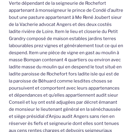
Verte dépendant de la seigneurie de Rochefort
appartenant à monseigneur le prince de Condé d’aultre
bout une pasture appartenant à Me René Joubert sieur
de la Vacherie advocat Angers et des deux costés
ladite rivière de Loire. Item le lieu et closerie du Petit
Grandry composé de maison estables jardins terres
labourables prez vignes et généralement tout ce qui en
despend. Item une pièce de vigne en gast au moulin à
masse Bompan contenant 4 quartiers ou environ avec
ladite masse du moulin qui en despend le tout situé en
ladite paroisse de Rochefort fors ladite isle qui est de
la paroisse de Béhuard comme lesdites choses se
poursuivent et comportent avec leurs appartenances
et dépendances et qu’elles appartiennent audit sieur
Conseil et luy ont esté adjugées par décret émanant
de monsieur le lieutenant général en la sénéchaussée
et siège présidial d’Anjou audit Angers sans rien en
réserver ès fiefs et seigneurie dont elles sont tenues
aux cens rentes charges et debvoirs seigneuriaux