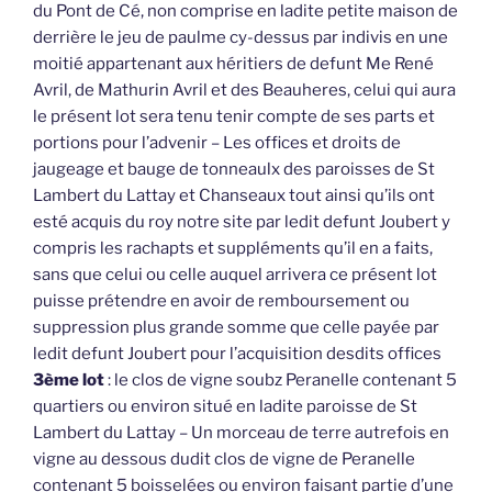
du Pont de Cé, non comprise en ladite petite maison de
derrière le jeu de paulme cy-dessus par indivis en une
moitié appartenant aux héritiers de defunt Me René
Avril, de Mathurin Avril et des Beauheres, celui qui aura
le présent lot sera tenu tenir compte de ses parts et
portions pour l’advenir – Les offices et droits de
jaugeage et bauge de tonneaulx des paroisses de St
Lambert du Lattay et Chanseaux tout ainsi qu’ils ont
esté acquis du roy notre site par ledit defunt Joubert y
compris les rachapts et suppléments qu’il en a faits,
sans que celui ou celle auquel arrivera ce présent lot
puisse prétendre en avoir de remboursement ou
suppression plus grande somme que celle payée par
ledit defunt Joubert pour l’acquisition desdits offices
3ème lot
: le clos de vigne soubz Peranelle contenant 5
quartiers ou environ situé en ladite paroisse de St
Lambert du Lattay – Un morceau de terre autrefois en
vigne au dessous dudit clos de vigne de Peranelle
contenant 5 boisselées ou environ faisant partie d’une