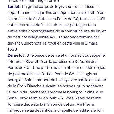
d’iceulx en leur rang et ordre
1er lot
: Un grand corps de logis cour rues et issues
appartenances et jardins en dépendant, sis et situé en
la paroisse de St Aubin des Ponts de Cé, tout ainsi qu’il
est eschu audit defunt Joubert par partaiges faits
entreledits copartageants de la communaulté de luy et
de defunte Marguerite Avril sa seconde femme par
devant Guillot notaire royal en cette ville le 3 mars
1633
2ème lot
: Une pièce de terre et un pré au bout appellé
l’Homeau Bize situé en la paroisse de St Aubin des
Ponts de Cé – Une petite maison et cour derrière le jeu
de paulme de l’isle fort du Pont de Cé – Un logis au
bourg de Saint Lambert du Lattay avec partie de la cour
de la Croix Blanche suivant les bornes, qui y sont avec
le jardin du Jonchereau proche le bourg tout ainsi que
René Leroy fermier en jouit – 6 livres 5 sols de rente
foncière deue sur la maison de defunt Me Pierre
Falligot sise au devant de la chapelle de ladite Isle fort