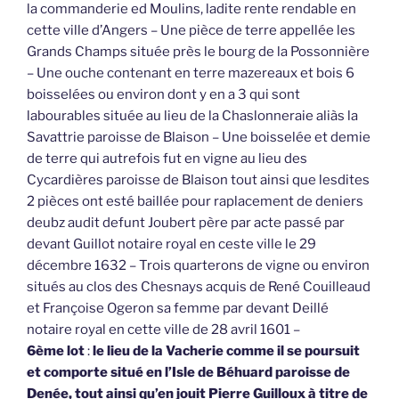
la commanderie ed Moulins, ladite rente rendable en
cette ville d’Angers – Une pièce de terre appellée les
Grands Champs située près le bourg de la Possonnière
– Une ouche contenant en terre mazereaux et bois 6
boisselées ou environ dont y en a 3 qui sont
labourables située au lieu de la Chaslonneraie aliàs la
Savattrie paroisse de Blaison – Une boisselée et demie
de terre qui autrefois fut en vigne au lieu des
Cycardières paroisse de Blaison tout ainsi que lesdites
2 pièces ont esté baillée pour raplacement de deniers
deubz audit defunt Joubert père par acte passé par
devant Guillot notaire royal en ceste ville le 29
décembre 1632 – Trois quarterons de vigne ou environ
situés au clos des Chesnays acquis de René Couilleaud
et Françoise Ogeron sa femme par devant Deillé
notaire royal en cette ville de 28 avril 1601 –
6ème lot
:
le lieu de la Vacherie comme il se poursuit
et comporte situé en l’Isle de Béhuard paroisse de
Denée, tout ainsi qu’en jouit Pierre Guilloux à titre de