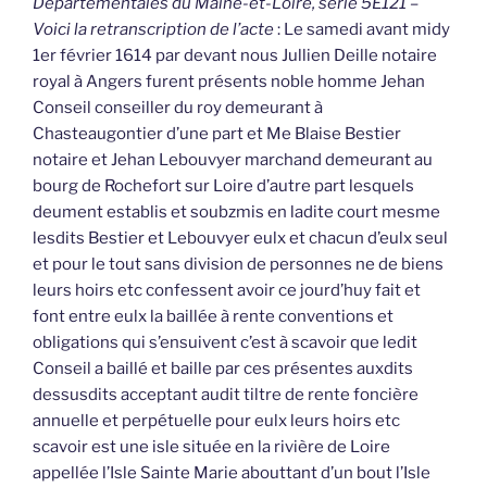
Départementales du Maine-et-Loire, série 5E121 –
Voici la retranscription de l’acte
: Le samedi avant midy
1er février 1614 par devant nous Jullien Deille notaire
royal à Angers furent présents noble homme Jehan
Conseil conseiller du roy demeurant à
Chasteaugontier d’une part et Me Blaise Bestier
notaire et Jehan Lebouvyer marchand demeurant au
bourg de Rochefort sur Loire d’autre part lesquels
deument establis et soubzmis en ladite court mesme
lesdits Bestier et Lebouvyer eulx et chacun d’eulx seul
et pour le tout sans division de personnes ne de biens
leurs hoirs etc confessent avoir ce jourd’huy fait et
font entre eulx la baillée à rente conventions et
obligations qui s’ensuivent c’est à scavoir que ledit
Conseil a baillé et baille par ces présentes auxdits
dessusdits acceptant audit tiltre de rente foncière
annuelle et perpétuelle pour eulx leurs hoirs etc
scavoir est une isle située en la rivière de Loire
appellée l’Isle Sainte Marie abouttant d’un bout l’Isle