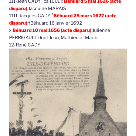
111-Jean CADY °ca 1601 x
Béhuard 5 mai 1626 (acte
disparu)
Jacquine MARAIS
1111-Jacques CADY °
Béhuard 25 mars 1627 (acte
disparu)
†Béhuard 16 janvier 1692
x
Béhuard 10 mai 1656 (acte disparu)
Julienne
PERRIGAULT dont Jean, Mathieu et Marin
12-René CADY