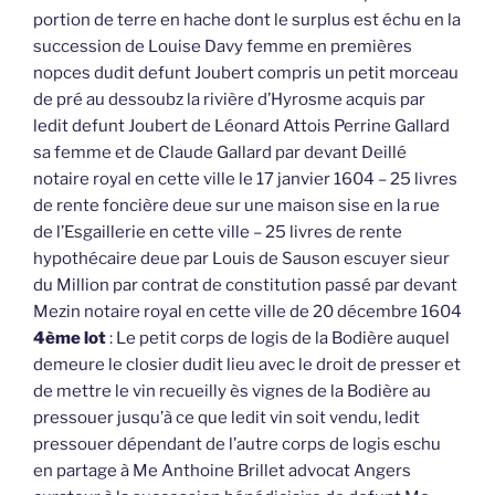
portion de terre en hache dont le surplus est échu en la
succession de Louise Davy femme en premières
nopces dudit defunt Joubert compris un petit morceau
de pré au dessoubz la rivière d’Hyrosme acquis par
ledit defunt Joubert de Léonard Attois Perrine Gallard
sa femme et de Claude Gallard par devant Deillé
notaire royal en cette ville le 17 janvier 1604 – 25 livres
de rente foncière deue sur une maison sise en la rue
de l’Esgaillerie en cette ville – 25 livres de rente
hypothécaire deue par Louis de Sauson escuyer sieur
du Million par contrat de constitution passé par devant
Mezin notaire royal en cette ville de 20 décembre 1604
4ème lot
: Le petit corps de logis de la Bodière auquel
demeure le closier dudit lieu avec le droit de presser et
de mettre le vin recueilly ès vignes de la Bodière au
pressouer jusqu’à ce que ledit vin soit vendu, ledit
pressouer dépendant de l’autre corps de logis eschu
en partage à Me Anthoine Brillet advocat Angers