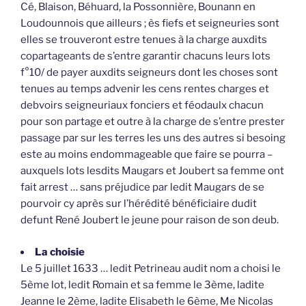
Cé, Blaison, Béhuard, la Possonnière, Bounann en
Loudounnois que ailleurs ; ès fiefs et seigneuries sont
elles se trouveront estre tenues à la charge auxdits
copartageants de s’entre garantir chacuns leurs lots
f°10/ de payer auxdits seigneurs dont les choses sont
tenues au temps advenir les cens rentes charges et
debvoirs seigneuriaux fonciers et féodaulx chacun
pour son partage et outre à la charge de s’entre prester
passage par sur les terres les uns des autres si besoing
este au moins endommageable que faire se pourra –
auxquels lots lesdits Maugars et Joubert sa femme ont
fait arrest … sans préjudice par ledit Maugars de se
pourvoir cy après sur l’hérédité bénéficiaire dudit
defunt René Joubert le jeune pour raison de son deub.
La choisie
Le 5 juillet 1633 … ledit Petrineau audit nom a choisi le
5ème lot, ledit Romain et sa femme le 3ème, ladite
Jeanne le 2ème, ladite Elisabeth le 6ème, Me Nicolas