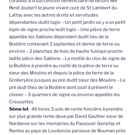
curateur à la succession bénédiciaire de defunt Me
René Joubert le jeune vivant curé de St Lambert du
Lattay avec les autres droits et servitudes
dépendantes dudit logis – Un petit jardin où y a un petit
lopin de vigne proche ledit logis – Une pièce de terre
appellée les Sablons dépendant dudit lieu de la
Bodière contenant 2 septerées et demie de terre ou
environ – 2 planches de bois de haulte fustaye proche
ladite pièce des Sablons – La moitié du clos de vigne de
la Bodière à prendre au costé de la pièce de terre su
sieur des Moulins et depuis la pièce de terre de la
Grolleryère jusques au pré dudit sieur des Moulins – Le
pré dudi tlieu de la Bodière dont jouit à présent le
closier – 3 quartiers de vigne ou environ appellés les
Creusettes
5ème lot
: 46 livres 5 sols de rente foncière à prendre
sur plus grande rente deue par David Gaultier sieur de
Nardanne sur les mestairies du Passouer Genetay et
Rantes au pays de Loudunois paroisse de Bouman près