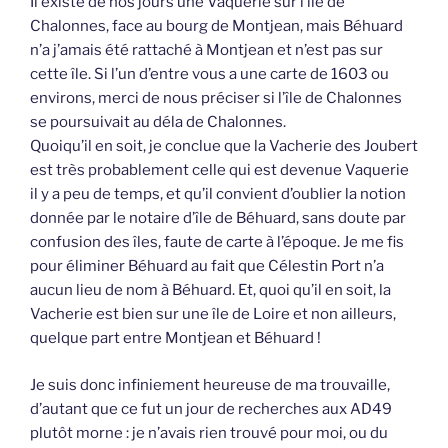
Il existe de nos jours une Vaquerie sur l’ïle de
Chalonnes, face au bourg de Montjean, mais Béhuard
n’a j’amais été rattaché à Montjean et n’est pas sur
cette île. Si l’un d’entre vous a une carte de 1603 ou
environs, merci de nous préciser si l’île de Chalonnes
se poursuivait au déla de Chalonnes.
Quoiqu’il en soit, je conclue que la Vacherie des Joubert
est très probablement celle qui est devenue Vaquerie
il y a peu de temps, et qu’il convient d’oublier la notion
donnée par le notaire d’île de Béhuard, sans doute par
confusion des îles, faute de carte à l’époque. Je me fis
pour éliminer Béhuard au fait que Célestin Port n’a
aucun lieu de nom à Béhuard. Et, quoi qu’il en soit, la
Vacherie est bien sur une île de Loire et non ailleurs,
quelque part entre Montjean et Béhuard !
Je suis donc infiniement heureuse de ma trouvaille,
d’autant que ce fut un jour de recherches aux AD49
plutôt morne : je n’avais rien trouvé pour moi, ou du