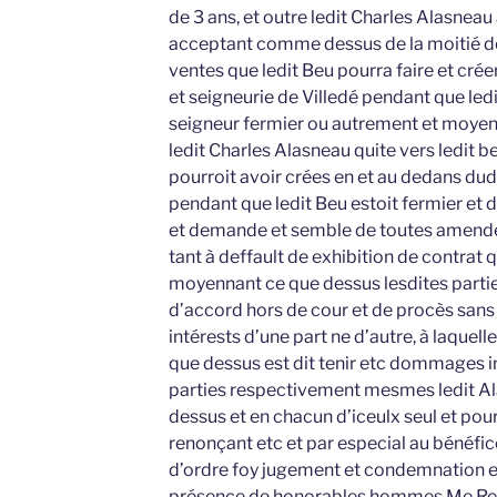
de 3 ans, et outre ledit Charles Alasneau 
acceptant comme dessus de la moitié de
ventes que ledit Beu pourra faire et crée
et seigneurie de Villedé pendant que le
seigneur fermier ou autrement et moye
ledit Charles Alasneau quite vers ledit be
pourroit avoir crées en et au dedans dudi
pendant que ledit Beu estoit fermier et de
et demande et semble de toutes amende
tant à deffault de exhibition de contrat
moyennant ce que dessus lesdites parti
d’accord hors de cour et de procès sa
intérests d’une part ne d’autre, à laquell
que dessus est dit tenir etc dommages in
parties respectivement mesmes ledit A
dessus et en chacun d’iceulx seul et pour
renonçant etc et par especial au bénéfic
d’ordre foy jugement et condemnation et
présence de honorables hommes Me René