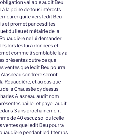
et obligation vallable audit Beu
à la peine de tous intérests
meurer quite vers ledit Beu
is et promet par cesdites
et du lieu et métairie de la
a Rouaudière ne lui demander
s lors les lui a données et
 remet comme à semblable luy a
tes présentes outre ce que
es ventes que ledit Beu pourra
en Alasneau son frère seront
 la Rouaudière, et au cas que
eu de la Chaussée cy dessus
 Charles Alasneau audit nom
ésentes bailler et payer audit
 dedans 3 ans prochainement
me de 40 escuz sol ou icelle
 ventes que ledit Beu pourra
a Rouaudière pendant ledit temps