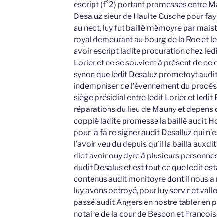
escript (f°2) portant promesses entre Ma
Desaluz sieur de Haulte Cusche pour fayre
au nect, luy fut baillé mémoyre par mai
royal demeurant au bourg de la Roe et led
avoir escript ladite procuration chez le
Lorier et ne se souvient à présent de ce 
synon que ledit Desaluz prometoyt audit 
indempniser de l’évennement du procès 
siège présidial entre ledit Lorier et ledi
réparations du lieu de Mauny et depens qu
coppié ladite promesse la baillé audit Ho
pour la faire signer audit Desalluz qui n’e
l’avoir veu du depuis qu’il la bailla auxdi
dict avoir ouy dyre à plusieurs personnes
dudit Desalus et est tout ce que ledit est
contenus audit monitoyre dont il nous a 
luy avons octroyé, pour luy servir et vallo
passé audit Angers en nostre tabler en
notaire de la cour de Bescon et Françoi