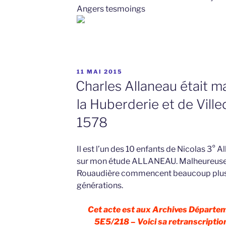
Angers tesmoings
PUBLIÉ
11 MAI 2015
LE
Charles Allaneau était m
la Huberderie et de Vill
1578
Il est l’un des 10 enfants de Nicolas 3° A
sur mon étude ALLANEAU. Malheureuseme
Rouaudière commencent beaucoup plus ta
générations.
Cet acte est aux Archives Départem
5E5/218 – Voici sa retranscription