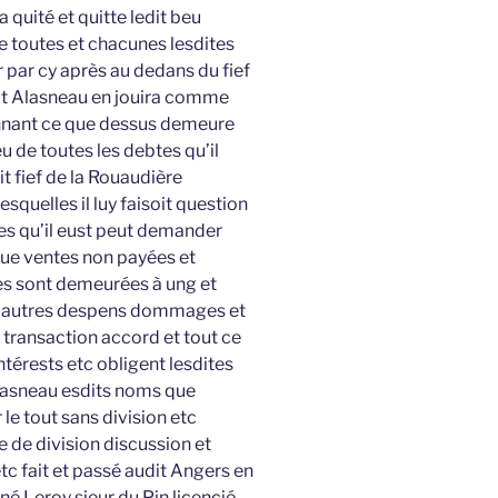
a quité et quitte ledit beu
 toutes et chacunes lesdites
r par cy après au dedans du fief
dit Alasneau en jouira comme
nnant ce que dessus demeure
u de toutes les debtes qu’il
t fief de la Rouaudière
squelles il luy faisoit question
s qu’il eust peut demander
 que ventes non payées et
es sont demeurées à ung et
ns autres despens dommages et
e transaction accord et tout ce
térests etc obligent lesdites
lasneau esdits noms que
 le tout sans division etc
e de division discussion et
c fait et passé audit Angers en
 Leroy sieur du Pin licencié