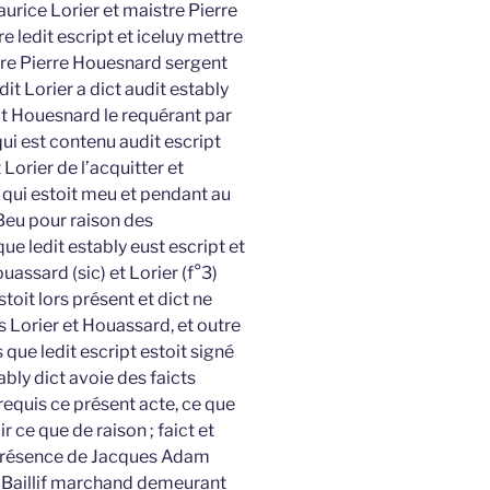
urice Lorier et maistre Pierre
 ledit escript et iceluy mettre
stre Pierre Houesnard sergent
it Lorier a dict audit estably
dit Houesnard le requérant par
qui est contenu audit escript
Lorier de l’acquitter et
qui estoit meu et pendant au
t Beu pour raison des
e ledit estably eust escript et
uassard (sic) et Lorier (f°3)
stoit lors présent et dict ne
ts Lorier et Houassard, et outre
 que ledit escript estoit signé
ably dict avoie des faicts
requis ce présent acte, ce que
ir ce que de raison ; faict et
 présence de Jacques Adam
s Baillif marchand demeurant