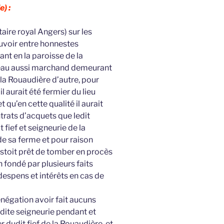
e) :
aire royal Angers) sur les
uvoir entre honnestes
t en la paroisse de la
neau aussi marchand demeurant
 la Rouaudière d’autre, pour
l aurait été fermier du lieu
t qu’en cette qualité il aurait
trats d’acquets que ledit
 fief et seigneurie de la
e sa ferme et pour raison
 estoit prêt de tomber en procès
n fondé par plusieurs faits
espens et intérêts en cas de
dénégation avoir fait aucuns
dite seigneurie pendant et
 dudit fief de la Rouaudière, et