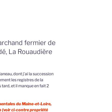
archand fermier de
edé, La Rouaudière
llaneau, dont j’ai la succession
nt les registres de la
rd, et il manque en fait 2
entales du Maine-et-Loire,
 (voir ci-contre propriété