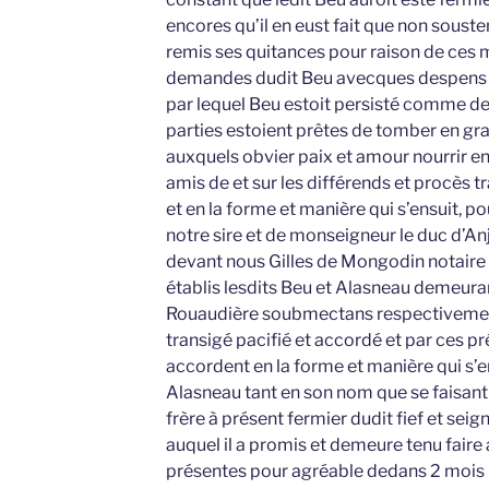
encores qu’il en eust fait que non sousten
remis ses quitances pour raison de ces
demandes dudit Beu avecques despens
par lequel Beu estoit persisté comme de
parties estoient prêtes de tomber en gr
auxquels obvier paix et amour nourrir entr
amis de et sur les différends et procès t
et en la forme et manière qui s’ensuit, pou
notre sire et de monseigneur le duc d’An
devant nous Gilles de Mongodin notaire 
établis lesdits Beu et Alasneau demeuran
Rouaudière soubmectans respectivemen
transigé pacifié et accordé et par ces pr
accordent en la forme et manière qui s’ens
Alasneau tant en son nom que se faisant 
frère à présent fermier dudit fief et sei
auquel il a promis et demeure tenu faire 
présentes pour agréable dedans 2 mois