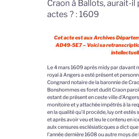
Craon à Ballots, aurait-i
actes ? : 1609
Cet acte est aux Archives Départem
AD49-5E7 – Voici sa retranscriptio
intellectuell
Le 4 mars 1609 après midy par davant 
royal à Angers a esté présent et person
Congnard notaire de la baronnie de Cra
Bonshommes es foret dudit Craon paroi
estant de présent en ceste ville d’Angers
monitoire et y attachée impétrés à la re
en la qualité qu’il procède, luy ont estés 
et après avoir veu et leu le contenu en i
aulx censures esclésiaticques a dict que 
l’année dernière 1608 ou autre moys de la