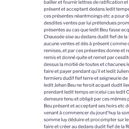
bailler et fournir lettres de ratification 
présent et acceptant dedans ledit tempe 
ces présentes néantmoings etc a pour de
desdites ventes par lui prétendues prom
présentes au cas que ledit Beu fasse acqu
Chaussée sise au dedans dudit fief de l
aucune ventes et dès à présent comme dè
remises, et par ces présentes donne et
remis et donné quite et remet par cesdi
dessus la moitié de toutes et chacunes l
faire et payer pendant qu’il et ledit Juli
fermiers dudif fief terre et seigneurie de
ledit Jehan Beu ne feroit acquet dudit li
prendant ledit temps en icelui cas ledit
demeure tenu et obligé par ces mêmes pr
Beu présent et acceptant ses hoirs etc
venant à commencer du jourd’huy la som
somme luy déduire et procompter sur les
faire et créer au dedans dudit fief de l