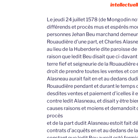
intellectuell
Le jeudi 24 juillet 1578 (de Mongodin not
différends et procès mus et espérés mo
personnes Jehan Beu marchand demeuran
Rouaudière d’une part, et Charles Alas
au lieu de la Huberderie dite paroisse de
raison que ledit Beu disait que ci-davant i
terre fief et seigneurie de la Rouaudière e
droit de prendre toutes les ventes et con
Alasneau aurait fait en et au dedans dudit
Rouaudière pendant et durant le temps d
desdites ventes et paiement d’icelles il
contre ledit Alasneau, et disait y être bie
causes raisons et moiens et demandoit d
procès
et de la part dudit Alasneau estoit fait 
contrats d’acquêts en et au dedans de la
constant que ledit Beu auroit esté fermier