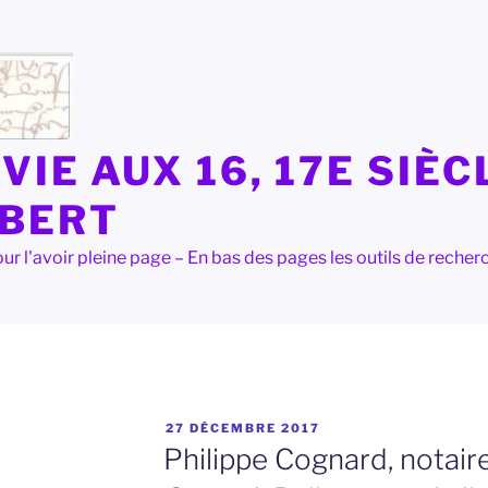
VIE AUX 16, 17E SIÈC
LBERT
e pour l'avoir pleine page – En bas des pages les outils de rec
PUBLIÉ
27 DÉCEMBRE 2017
LE
Philippe Cognard, notair