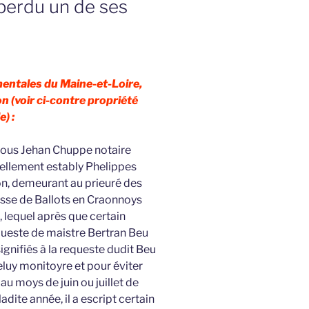
l perdu un de ses
entales du Maine-et-Loire,
n (voir ci-contre propriété
e) :
nous Jehan Chuppe notaire
nellement estably Phelippes
on, demeurant au prieuré des
sse de Ballots en Craonnoys
, lequel après que certain
queste de maistre Bertran Beu
signifiés à la requeste dudit Beu
celuy monitoyre et pour éviter
au moys de juin ou juillet de
dite année, il a escript certain