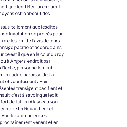
oit que ledit Beu lui en aurait
 moyens estre absout des
ssus, tellement que lesdites
ande involution de procès pour
e elles ont de l’avis de leurs
ransigé pacifié et accordé ainsi
r ce est il que en la cour du roy
jou à Angers, endroit par
d’icelle, personnellement
t en ladite paroisse de La
t etc confessent avoir
ésentes transigent pacifient et
uit, c’est à savoir que ledit
fort de Jullien Alasneau son
gneurie de La Rouaudière et
avoir le contenu en ces
 prochainement venant et en