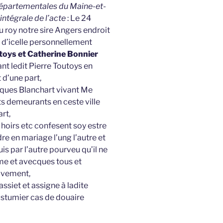
 Départementales du Maine-et-
 intégrale de l’acte
: Le 24
 roy notre sire Angers endroit
 d’icelle personnellement
oys et Catherine Bonnier
t ledit Pierre Toutoys en
 d’une part,
acques Blanchart vivant Me
s demeurants en ceste ville
rt,
 hoirs etc confesent soy estre
e en mariage l’ung l’autre et
is par l’autre pourveu qu’il ne
e et avecques tous et
tivement,
assiet et assigne à ladite
ustumier cas de douaire