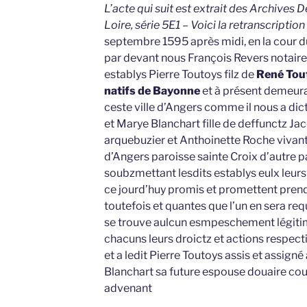
L’acte qui suit est extrait des Archives
Loire, série 5E1 – Voici la retranscription
septembre 1595 après midi, en la cour du
par devant nous François Revers notaire
establys Pierre Toutoys filz de
René Tout
natifs de Bayonne
et à présent demeuran
ceste ville d’Angers comme il nous a dict
et Marye Blanchart fille de deffunctz J
arquebuzier et Anthoinette Roche vivant
d’Angers paroisse sainte Croix d’autre pa
soubzmettant lesdits establys eulx leurs
ce jourd’huy promis et promettent prendr
toutefois et quantes que l’un en sera requ
se trouve aulcun esmpeschement légitim
chacuns leurs droictz et actions respec
et a ledit Pierre Toutoys assis et assigné 
Blanchart sa future espouse douaire co
advenant