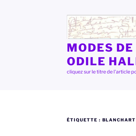
Aller
au
contenu
principal
MODES DE 
ODILE HA
cliquez sur le titre de l'articl
ÉTIQUETTE :
BLANCHART