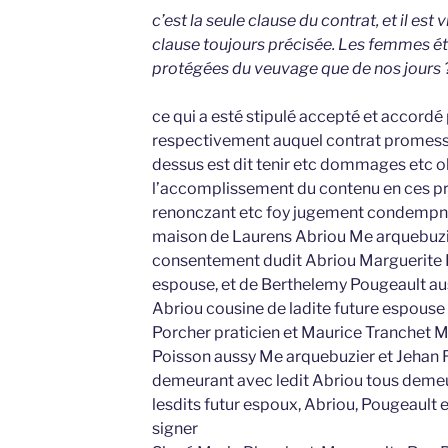
c’est la seule clause du contrat, et il est 
clause toujours précisée. Les femmes 
protégées du veuvage que de nos jours 
ce qui a esté stipulé accepté et accordé 
respectivement auquel contrat promesse
dessus est dit tenir etc dommages etc ob
l’accomplissement du contenu en ces pré
renonczant etc foy jugement condempnat
maison de Laurens Abriou Me arquebuzi
consentement dudit Abriou Marguerite R
espouse, et de Berthelemy Pougeault au
Abriou cousine de ladite future espouse
Porcher praticien et Maurice Tranchet Me
Poisson aussy Me arquebuzier et Jehan
demeurant avec ledit Abriou tous deme
lesdits futur espoux, Abriou, Pougeault e
signer