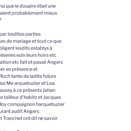
vrai que le douaire était une
étaient probablement mieux
?
par lesdites parties
s de mariage et tout ce que
ligent lesdits establys à
senes eulx leurs hoirs etc
ion etc fait et passé Angers
er en présence et
och tante de ladite future
ssi Me arquebuzier et Lea
 aussy à ce présents Jehan
 tailleur d’habitz et Jacques
 Roy compaignon harquebuzier
urant audit Angers
t Tranchet ont dit ne savoir