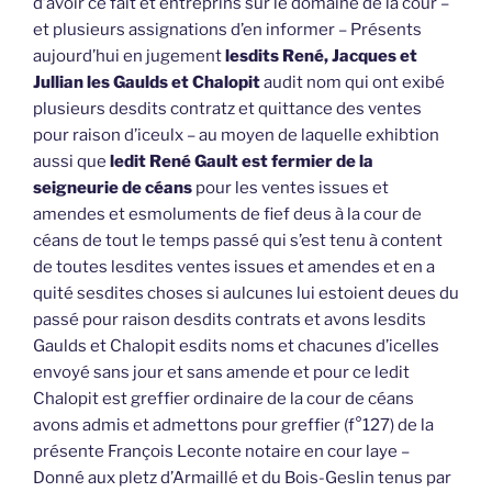
d’avoir ce fait et entreprins sur le domaine de la cour –
et plusieurs assignations d’en informer – Présents
aujourd’hui en jugement
lesdits René, Jacques et
Jullian les Gaulds et Chalopit
audit nom qui ont exibé
plusieurs desdits contratz et quittance des ventes
pour raison d’iceulx – au moyen de laquelle exhibtion
aussi que
ledit René Gault est fermier de la
seigneurie de céans
pour les ventes issues et
amendes et esmoluments de fief deus à la cour de
céans de tout le temps passé qui s’est tenu à content
de toutes lesdites ventes issues et amendes et en a
quité sesdites choses si aulcunes lui estoient deues du
passé pour raison desdits contrats et avons lesdits
Gaulds et Chalopit esdits noms et chacunes d’icelles
envoyé sans jour et sans amende et pour ce ledit
Chalopit est greffier ordinaire de la cour de céans
avons admis et admettons pour greffier (f°127) de la
présente François Leconte notaire en cour laye –
Donné aux pletz d’Armaillé et du Bois-Geslin tenus par