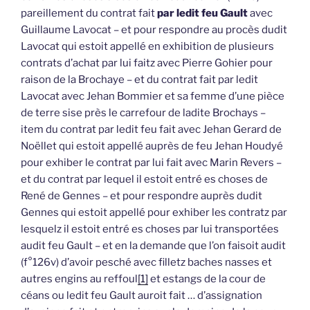
pareillement du contrat fait
par ledit feu Gault
avec
Guillaume Lavocat – et pour respondre au procès dudit
Lavocat qui estoit appellé en exhibition de plusieurs
contrats d’achat par lui faitz avec Pierre Gohier pour
raison de la Brochaye – et du contrat fait par ledit
Lavocat avec Jehan Bommier et sa femme d’une pièce
de terre sise près le carrefour de ladite Brochays –
item du contrat par ledit feu fait avec Jehan Gerard de
Noëllet qui estoit appellé auprès de feu Jehan Houdyé
pour exhiber le contrat par lui fait avec Marin Revers –
et du contrat par lequel il estoit entré es choses de
René de Gennes – et pour respondre auprès dudit
Gennes qui estoit appellé pour exhiber les contratz par
lesquelz il estoit entré es choses par lui transportées
audit feu Gault – et en la demande que l’on faisoit audit
(f°126v) d’avoir pesché avec filletz baches nasses et
autres engins au reffoul
[1]
et estangs de la cour de
céans ou ledit feu Gault auroit fait … d’assignation