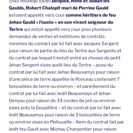
1541 nouveau style)
Jacques, René et Jullian les
Gaulds, Robert Chalopit mari de Perrine Gauld
estoient appelés vers cour
comme héritiers de feu
Jehan Gauld « l’ouste » en son vivant seigneur du
Tertre
qui estoit appellé vers cour pour plusieurs
demandes de ventes et exibitions de contratz,
mesmes du contact par lui fait avec Jacques Sergent
pour raison de partie du lieu du Tertre aux Sergents et
du contrat par lequel il estoit entré es choses de petit
Jehan Sergent sises audit lieu du Tertre – aussi du
contrat par lui fait avec Jehan Beauxamys pour raison
d’une pièce de terre appellée le Ponceau contenant 7
boisselées de terre ou environ – et pareillement du
contrat par lui fait avec ledit Beauxmays et Jehan
Denyau pour raison de 33 cordes de pré ou environ
sises près la Goupillère – et du contrat par lui fait avec
ledit Beauxamys pour raison de 3 boisselées de terre
ou environ sises en Pellouaille – Item du contrat fait par
ledit feu Gault avec Michau Charpentier pour raison