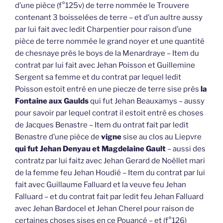
d’une pièce (f°125v) de terre nommée le Trouvere
contenant 3 boisselées de terre – et d’un aultre aussy
par lui fait avec ledit Charpentier pour raison d’une
pièce de terre nommée le grand noyer et une quantité
de chesnaye près le boys de la Menardraye – Item du
contrat par lui fait avec Jehan Poisson et Guillemine
Sergent sa femme et du contrat par lequel ledit
Poisson estoit entré en une piecze de terre sise près
la
Fontaine aux Gaulds
qui fut Jehan Beauxamys – aussy
pour savoir par lequel contrat il estoit entré es choses
de Jacques Benastre – Item du ontrat fait par ledit
Benastre d’une pièce de
vigne
sise au clos au Liepvre
qui fut Jehan Denyau et Magdelaine Gault
– aussi des
contratz par lui faitz avec Jehan Gerard de Noëllet mari
de la femme feu Jehan Houdié – Item du contrat par lui
fait avec Guillaume Falluard et la veuve feu Jehan
Falluard – et du contrat fait par ledit feu Jehan Falluard
avec Jehan Bardocel et Jehan Cherel pour raison de
certaines choses sises en ce Pouancé – et (f°126)