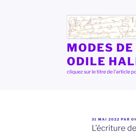
Aller
au
contenu
principal
MODES DE 
ODILE HA
cliquez sur le titre de l'articl
PUBLIÉ
31 MAI 2022
PAR
O
LE
L’écriture d