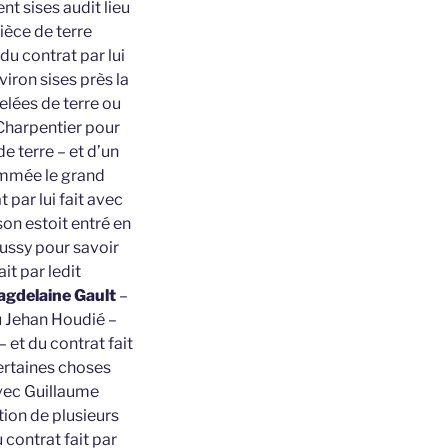
nt sises audit lieu
ièce de terre
du contrat par lui
iron sises près la
elées de terre ou
 Charpentier pour
e terre – et d’un
nommée le grand
par lui fait avec
on estoit entré en
ussy pour savoir
it par ledit
agdelaine Gault
–
u Jehan Houdié –
– et du contrat fait
certaines choses
ec Guillaume
tion de plusieurs
 contrat fait par