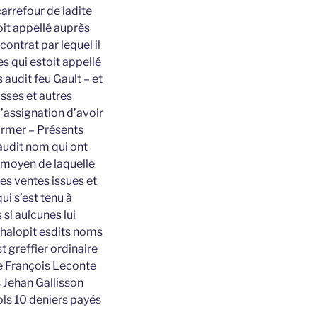
arrefour de ladite
oit appellé auprès
contrat par lequel il
s qui estoit appellé
 audit feu Gault – et
asses et autres
d’assignation d’avoir
former – Présents
udit nom qui ont
u moyen de laquelle
es ventes issues et
i s’est tenu à
si aulcunes lui
Chalopit esdits noms
t greffier ordinaire
te François Leconte
s Jehan Gallisson
ols 10 deniers payés