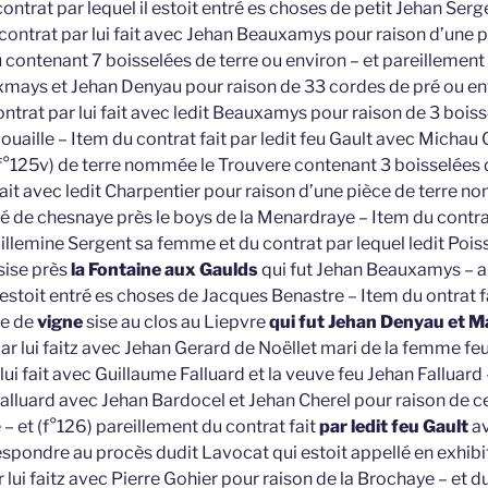
ontrat par lequel il estoit entré es choses de petit Jehan Serge
 contrat par lui fait avec Jehan Beauxamys pour raison d’une p
contenant 7 boisselées de terre ou environ – et pareillement 
uxmays et Jehan Denyau pour raison de 33 cordes de pré ou env
ontrat par lui fait avec ledit Beauxamys pour raison de 3 boiss
louaille – Item du contrat fait par ledit feu Gault avec Michau
(f°125v) de terre nommée le Trouvere contenant 3 boisselées d
 fait avec ledit Charpentier pour raison d’une pièce de terre 
é de chesnaye près le boys de la Menardraye – Item du contrat 
illemine Sergent sa femme et du contrat par lequel ledit Poiss
sise près
la Fontaine aux Gaulds
qui fut Jehan Beauxamys – a
l estoit entré es choses de Jacques Benastre – Item du ontrat fa
ce de
vigne
sise au clos au Liepvre
qui fut Jehan Denyau et M
par lui faitz avec Jehan Gerard de Noëllet mari de la femme fe
lui fait avec Guillaume Falluard et la veuve feu Jehan Falluard 
 Falluard avec Jehan Bardocel et Jehan Cherel pour raison de 
– et (f°126) pareillement du contrat fait
par ledit feu Gault
av
espondre au procès dudit Lavocat qui estoit appellé en exhibi
 lui faitz avec Pierre Gohier pour raison de la Brochaye – et du