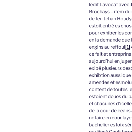
ledit Lavocat avec 
Brochays – item du c
de feu Jehan Houdyé 
estoit entré es cho
pour exhiber les con
en la demande que l’
engins au reffoul
[1]
ce fait et entreprin
aujourd’hui en jug
exibé plusieurs desd
exhibtion aussi que
amendes et esmolume
content de toutes le
estoient deues du p
et chacunes d’icelle
de la cour de céans
notaire en cour laye
bachelier es loix s
par René Gault fermi