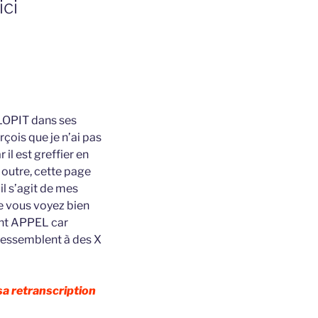
ici
ALOPIT dans ses
çois que je n’ai pas
il est greffier en
n outre, cette page
il s’agit de mes
e vous voyez bien
vant APPEL car
 ressemblent à des X
sa retranscription