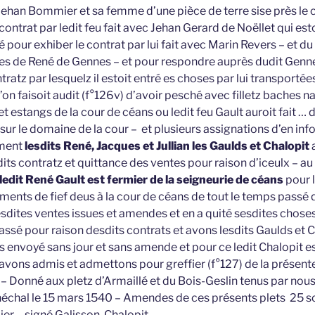
Jehan Bommier et sa femme d’une pièce de terre sise près le c
ontrat par ledit feu fait avec Jehan Gerard de Noëllet qui est
pour exhiber le contrat par lui fait avec Marin Revers – et du 
ses de René de Gennes – et pour respondre auprès dudit Genne
tratz par lesquelz il estoit entré es choses par lui transportées
on faisoit audit (f°126v) d’avoir pesché avec filletz baches n
et estangs de la cour de céans ou ledit feu Gault auroit fait … 
s sur le domaine de la cour – et plusieurs assignations d’en in
ement
lesdits René, Jacques et Jullian les Gaulds et Chalopit
a
its contratz et quittance des ventes pour raison d’iceulx – a
ledit René Gault est fermier de la seigneurie de céans
pour l
nts de fief deus à la cour de céans de tout le temps passé qu
sdites ventes issues et amendes et en a quité sesdites choses 
assé pour raison desdits contrats et avons lesdits Gaulds et 
s envoyé sans jour et sans amende et pour ce ledit Chalopit es
 avons admis et admettons pour greffier (f°127) de la présen
 – Donné aux pletz d’Armaillé et du Bois-Geslin tenus par nou
énéchal le 15 mars 1540 – Amendes de ces présents plets 25 s
er – signé Galisson, Chalopit –