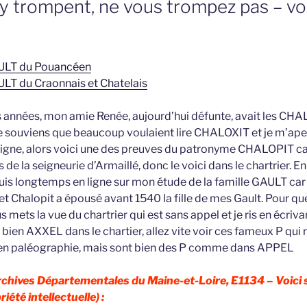
y trompent, ne vous trompez pas – vo
GAULT du Pouancéen
AULT du Craonnais et Chatelais
ues années, mon amie Renée, aujourd’hui défunte, avait les CH
e souviens que beaucoup voulaient lire CHALOXIT et je m’aper
ligne, alors voici une des preuves du patronyme CHALOPIT car 
 de la seigneurie d’Armaillé, donc le voici dans le chartrier. E
uis longtemps en ligne sur mon étude de la famille GAULT car 
 Chalopit a épousé avant 1540 la fille de mes Gault. Pour qu
ous mets la vue du chartrier qui est sans appel et je ris en écri
 bien AXXEL dans le chartier, allez vite voir ces fameux P qui
 en paléographie, mais sont bien des P comme dans APPEL
rchives Départementales du Maine-et-Loire, E1134 – Voici 
iété intellectuelle) :