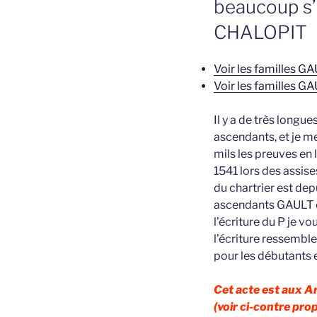
beaucoup s’
CHALOPIT
Voir les familles 
Voir les familles G
Il y a de très long
ascendants, et je m
mils les preuves en 
1541 lors des assises
du chartrier est dep
ascendants GAULT et
l’écriture du P je v
l’écriture ressemble
pour les débutants
Cet acte est aux A
(voir ci-contre propr