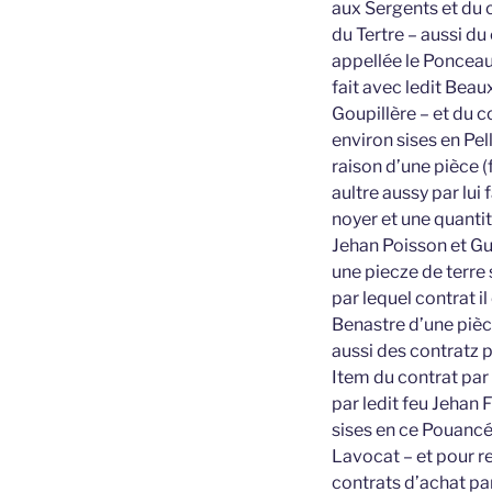
aux Sergents et du c
du Tertre – aussi du
appellée le Ponceau 
fait avec ledit Bea
Goupillère – et du c
environ sises en Pel
raison d’une pièce 
aultre aussy par lui
noyer et une quantit
Jehan Poisson et Gu
une piecze de terre 
par lequel contrat i
Benastre d’une piè
aussi des contratz 
Item du contrat par 
par ledit feu Jehan
sises en ce Pouancé 
Lavocat – et pour r
contrats d’achat par