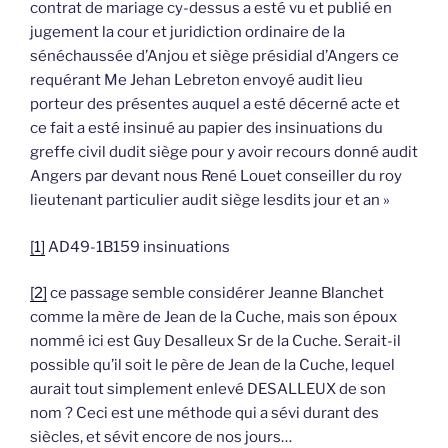
contrat de mariage cy-dessus a esté vu et publié en
jugement la cour et juridiction ordinaire de la
sénéchaussée d’Anjou et siège présidial d’Angers ce
requérant Me Jehan Lebreton envoyé audit lieu
porteur des présentes auquel a esté décerné acte et
ce fait a esté insinué au papier des insinuations du
greffe civil dudit siège pour y avoir recours donné audit
Angers par devant nous René Louet conseiller du roy
lieutenant particulier audit siège lesdits jour et an »
[1]
AD49-1B159 insinuations
[2]
ce passage semble considérer Jeanne Blanchet
comme la mère de Jean de la Cuche, mais son époux
nommé ici est Guy Desalleux Sr de la Cuche. Serait-il
possible qu’il soit le père de Jean de la Cuche, lequel
aurait tout simplement enlevé DESALLEUX de son
nom ? Ceci est une méthode qui a sévi durant des
siècles, et sévit encore de nos jours…