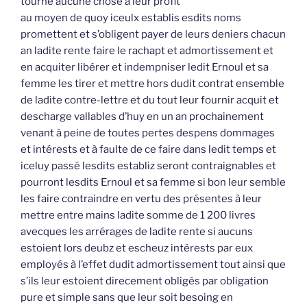
tourné aucune chose à leur profit
au moyen de quoy iceulx establis esdits noms
promettent et s’obligent payer de leurs deniers chacun
an ladite rente faire le rachapt et admortissement et
en acquiter libérer et indempniser ledit Ernoul et sa
femme les tirer et mettre hors dudit contrat ensemble
de ladite contre-lettre et du tout leur fournir acquit et
descharge vallables d’huy en un an prochainement
venant à peine de toutes pertes despens dommages
et intérests et à faulte de ce faire dans ledit temps et
iceluy passé lesdits establiz seront contraignables et
pourront lesdits Ernoul et sa femme si bon leur semble
les faire contraindre en vertu des présentes à leur
mettre entre mains ladite somme de 1 200 livres
avecques les arrérages de ladite rente si aucuns
estoient lors deubz et escheuz intérests par eux
employés à l’effet dudit admortissement tout ainsi que
s’ils leur estoient direcement obligés par obligation
pure et simple sans que leur soit besoing en