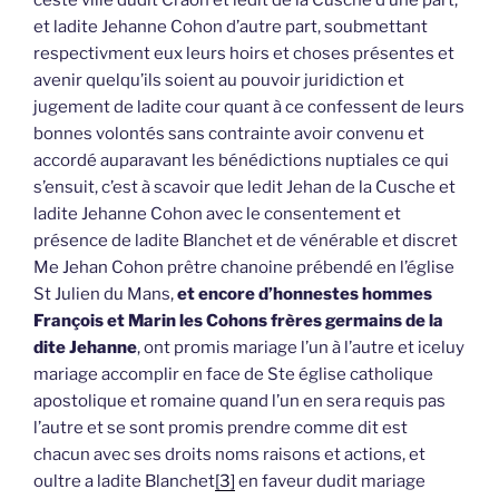
ceste ville dudit Craon et ledit de la Cusche d’une part,
et ladite Jehanne Cohon d’autre part, soubmettant
respectivment eux leurs hoirs et choses présentes et
avenir quelqu’ils soient au pouvoir juridiction et
jugement de ladite cour quant à ce confessent de leurs
bonnes volontés sans contrainte avoir convenu et
accordé auparavant les bénédictions nuptiales ce qui
s’ensuit, c’est à scavoir que ledit Jehan de la Cusche et
ladite Jehanne Cohon avec le consentement et
présence de ladite Blanchet et de vénérable et discret
Me Jehan Cohon prêtre chanoine prébendé en l’église
St Julien du Mans,
et encore d’honnestes hommes
François et Marin les Cohons frères germains de la
dite Jehanne
, ont promis mariage l’un à l’autre et iceluy
mariage accomplir en face de Ste église catholique
apostolique et romaine quand l’un en sera requis pas
l’autre et se sont promis prendre comme dit est
chacun avec ses droits noms raisons et actions, et
oultre a ladite Blanchet
[3]
en faveur dudit mariage