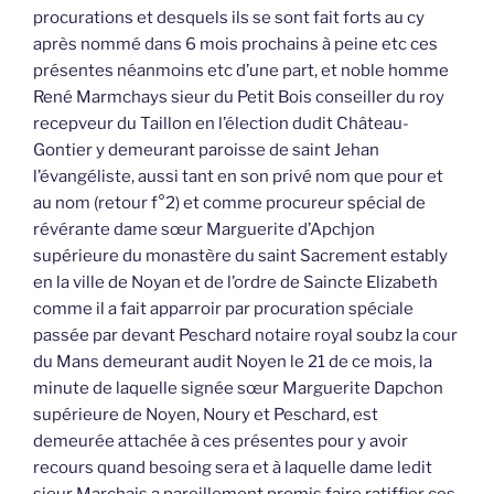
procurations et desquels ils se sont fait forts au cy
après nommé dans 6 mois prochains à peine etc ces
présentes néanmoins etc d’une part, et noble homme
René Marmchays sieur du Petit Bois conseiller du roy
recepveur du Taillon en l’élection dudit Château-
Gontier y demeurant paroisse de saint Jehan
l’évangéliste, aussi tant en son privé nom que pour et
au nom (retour f°2) et comme procureur spécial de
révérante dame sœur Marguerite d’Apchjon
supérieure du monastère du saint Sacrement estably
en la ville de Noyan et de l’ordre de Saincte Elizabeth
comme il a fait apparroir par procuration spéciale
passée par devant Peschard notaire royal soubz la cour
du Mans demeurant audit Noyen le 21 de ce mois, la
minute de laquelle signée sœur Marguerite Dapchon
supérieure de Noyen, Noury et Peschard, est
demeurée attachée à ces présentes pour y avoir
recours quand besoing sera et à laquelle dame ledit