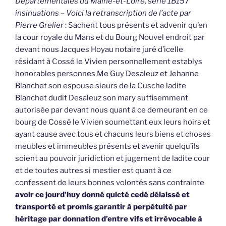
Départementales du Maine-et-Loire, série 1B157
insinuations – Voici la retranscription de l’acte par
Pierre Grelier
: Sachent tous présents et advenir qu’en
la cour royale du Mans et du Bourg Nouvel endroit par
devant nous Jacques Hoyau notaire juré d’icelle
résidant à Cossé le Vivien personnellement establys
honorables personnes Me Guy Desaleuz et Jehanne
Blanchet son espouse sieurs de la Cusche ladite
Blanchet dudit Desaleuz son mary suffisemment
autorisée par devant nous quant à ce demeurant en ce
bourg de Cossé le Vivien soumettant eux leurs hoirs et
ayant cause avec tous et chacuns leurs biens et choses
meubles et immeubles présents et avenir quelqu’ils
soient au pouvoir juridiction et jugement de ladite cour
et de toutes autres si mestier est quant à ce
confessent de leurs bonnes volontés sans contrainte
avoir ce jourd’huy donné quicté cedé délaissé et
transporté et promis garantir à perpétuité par
héritage par donnation d’entre vifs et irrévocable à