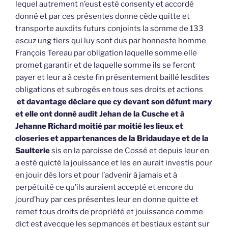
lequel autrement n’eust esté consenty et accordé
donné et par ces présentes donne cède quitte et
transporte auxdits futurs conjoints la somme de 133
escuz ung tiers qui luy sont dus par honneste homme
François Tereau par obligation laquelle somme elle
promet garantir et de laquelle somme ils se feront
payer et leur a à ceste fin présentement baillé lesdites
obligations et subrogés en tous ses droits et actions
et davantage déclare que cy devant son défunt mary
et elle ont donné audit Jehan de la Cusche et à
Jehanne Richard moitié par moitié les lieux et
closeries et appartenances de la Bridaudaye et de la
Saulterie
sis en la paroisse de Cossé et depuis leur en
a esté quicté la jouissance et les en aurait investis pour
en jouir dès lors et pour l’advenir à jamais et à
perpétuité ce qu’ils auraient accepté et encore du
jourd’huy par ces présentes leur en donne quitte et
remet tous droits de propriété et jouissance comme
dict est avecque les sepmances et bestiaux estant sur