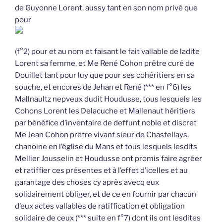
de Guyonne Lorent, aussy tant en son nom privé que
pour
(f°2) pour et au nom et faisant le fait vallable de ladite
Lorent sa femme, et Me René Cohon prêtre curé de
Douillet tant pour luy que pour ses cohéritiers en sa
souche, et encores de Jehan et René (*** en f°6) les
Mallnaultz nepveux dudit Houdusse, tous lesquels les
Cohons Lorent les Delacuche et Mallenaut héritiers
par bénéfice d’inventaire de deffunt noble et discret
Me Jean Cohon prêtre vivant sieur de Chastellays,
chanoine en l’église du Mans et tous lesquels lesdits
Mellier Jousselin et Houdusse ont promis faire agréer
et ratiffier ces présentes et à l’effet d’icelles et au
garantage des choses cy après avecq eux
solidairement obliger, et de ce en fournir par chacun
d’eux actes vallables de ratiffication et obligation
solidaire de ceux (*** suite en f°7) dont ils ont lesdites