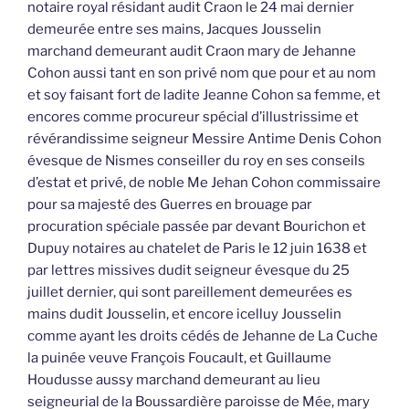
notaire royal résidant audit Craon le 24 mai dernier
demeurée entre ses mains, Jacques Jousselin
marchand demeurant audit Craon mary de Jehanne
Cohon aussi tant en son privé nom que pour et au nom
et soy faisant fort de ladite Jeanne Cohon sa femme, et
encores comme procureur spécial d’illustrissime et
révérandissime seigneur Messire Antime Denis Cohon
évesque de Nismes conseiller du roy en ses conseils
d’estat et privé, de noble Me Jehan Cohon commissaire
pour sa majesté des Guerres en brouage par
procuration spéciale passée par devant Bourichon et
Dupuy notaires au chatelet de Paris le 12 juin 1638 et
par lettres missives dudit seigneur évesque du 25
juillet dernier, qui sont pareillement demeurées es
mains dudit Jousselin, et encore icelluy Jousselin
comme ayant les droits cédés de Jehanne de La Cuche
la puinée veuve François Foucault, et Guillaume
Houdusse aussy marchand demeurant au lieu
seigneurial de la Boussardière paroisse de Mée, mary