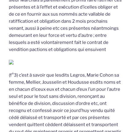
sieur Marchais a pareillement promis faire ratiffier ces
présentes et à l’effet et exécution d’icelles obliger et
de ce en fournir aux sus nommés acte vallable de
ratiffication et obligation dans 2 mois prochains
venant, aussi à peine etc ces présentes néantmoings
demeurant en leur force et vertu d’autre ; entre
lesquels a esté volontairement fait le contrat de
vendition pactions et obligations qui ensuivent
(f°3) c’est à savoir que lesdits Legros, Marie Cohon sa
femme, Mellier, Jousselin et Houdusse esdits noms et
en chacun d’iceux eux et chacun d’eux l’un pour l’autre
seul et pour le tout sans division, renonçant au
bénéfice de division, discussion d’ordre etc, ont
recognu et confessé avoir ce jourd’huy vendu quité
cédé délaissé et transporté et par ces présentes
vendent quittent cèddent délaissent et transportent
du rout dès maintenant promis et promettent garantir