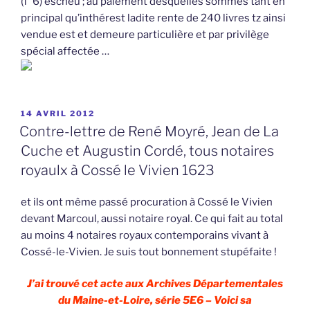
(f°6) escheu ; au paiement desquelles sommes tant en
principal qu’inthérest ladite rente de 240 livres tz ainsi
vendue est et demeure particulière et par privilège
spécial affectée …
PUBLIÉ
14 AVRIL 2012
LE
Contre-lettre de René Moyré, Jean de La
Cuche et Augustin Cordé, tous notaires
royaulx à Cossé le Vivien 1623
et ils ont même passé procuration à Cossé le Vivien
devant Marcoul, aussi notaire royal. Ce qui fait au total
au moins 4 notaires royaux contemporains vivant à
Cossé-le-Vivien. Je suis tout bonnement stupéfaite !
J’ai trouvé cet acte aux Archives Départementales
du Maine-et-Loire, série 5E6 – Voici sa