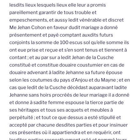
lesdits lieux lesquels lieux elle leur a promis
pareillement garantir de tous trouble et
empeschements, et aussy ledit vénérable et discret
Me Jehan Cohon en faveur dudit mariage a donné
présentement et payé comptant auxdits futurs
conjoints la somme de 100 escus sol qu’elle somme ils
ont eue prise et reçue et s’en sont tenus et tiennent à
contant ; et au par sur a ledit Jehan de la Cusche
constitué et constitue douaire coustumier en cas de
douaire advenant à ladite Jehanne sa future épouse
selon les coutumes du pays d’Anjou et du Mayne ; et en
cas que ledit de la Cusche décédast auparavant ladite
Jehanne sans hoirs procréés de leur mariage il a donné
et donne à sadite femme espouse la tierce partie de
ses héritages et tous ses acquets et meubles à
perpétuité ; et tout ce que dessus a esté stipullé et
accepté par chacune desdites parties et pour insinuer
ces présentes où il appartiendra et en requérir, ont