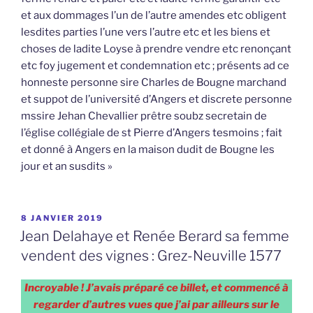
et aux dommages l’un de l’autre amendes etc obligent
lesdites parties l’une vers l’autre etc et les biens et
choses de ladite Loyse à prendre vendre etc renonçant
etc foy jugement et condemnation etc ; présents ad ce
honneste personne sire Charles de Bougne marchand
et suppot de l’université d’Angers et discrete personne
mssire Jehan Chevallier prêtre soubz secretain de
l’église collégiale de st Pierre d’Angers tesmoins ; fait
et donné à Angers en la maison dudit de Bougne les
jour et an susdits »
PUBLIÉ
8 JANVIER 2019
LE
Jean Delahaye et Renée Berard sa femme
vendent des vignes : Grez-Neuville 1577
Incroyable ! J’avais préparé ce billet, et commencé à
regarder d’autres vues que j’ai par ailleurs sur le