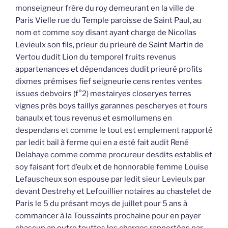
monseigneur frère du roy demeurant en la ville de
Paris Vielle rue du Temple paroisse de Saint Paul, au
nom et comme soy disant ayant charge de Nicollas
Levieulx son fils, prieur du prieuré de Saint Martin de
Vertou dudit Lion du temporel fruits revenus
appartenances et dépendances dudit prieuré profits
dixmes prémises fief seigneurie cens rentes ventes
issues debvoirs (f°2) mestairyes closeryes terres
vignes prés boys taillys garannes pescheryes et fours
banaulx et tous revenus et esmollumens en
despendans et comme le tout est emplement rapporté
par ledit bail à ferme qui en a esté fait audit René
Delahaye comme comme procureur desdits establis et
soy faisant fort d’eulx et de honnorable femme Louise
Lefauscheux son espouse par ledit sieur Levieulx par
devant Destrehy et Lefouillier notaires au chastelet de
Paris le 5 du présant moys de juillet pour 5 ans à
commancer à la Toussaints prochaine pour en payer