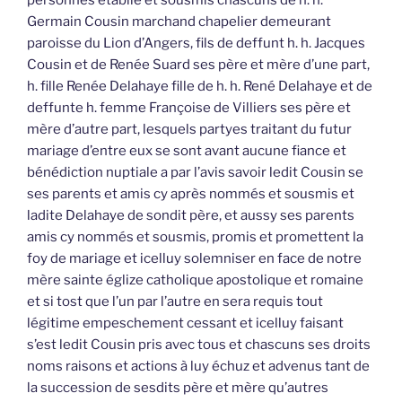
personnes établie et sousmis chascuns de h. h.
Germain Cousin marchand chapelier demeurant
paroisse du Lion d’Angers, fils de deffunt h. h. Jacques
Cousin et de Renée Suard ses père et mère d’une part,
h. fille Renée Delahaye fille de h. h. René Delahaye et de
deffunte h. femme Françoise de Villiers ses père et
mère d’autre part, lesquels partyes traitant du futur
mariage d’entre eux se sont avant aucune fiance et
bénédiction nuptiale a par l’avis savoir ledit Cousin se
ses parents et amis cy après nommés et sousmis et
ladite Delahaye de sondit père, et aussy ses parents
amis cy nommés et sousmis, promis et promettent la
foy de mariage et icelluy solemniser en face de notre
mère sainte églize catholique apostolique et romaine
et si tost que l’un par l’autre en sera requis tout
légitime empeschement cessant et icelluy faisant
s’est ledit Cousin pris avec tous et chascuns ses droits
noms raisons et actions à luy échuz et advenus tant de
la succession de sesdits père et mère qu’autres