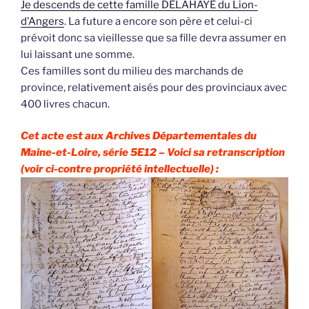
Je descends de cette famille DELAHAYE du Lion-
d’Angers
. La future a encore son père et celui-ci
prévoit donc sa vieillesse que sa fille devra assumer en
lui laissant une somme.
Ces familles sont du milieu des marchands de
province, relativement aisés pour des provinciaux avec
400 livres chacun.
Cet acte est aux Archives Départementales du
Maine-et-Loire, série 5E12 – Voici sa retranscription
(voir ci-contre propriété intellectuelle) :