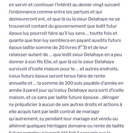
en servir et continuer l’intérêt au denier vingt suivant
l’ordonnance comme entre les partyes et qui
demeureront enl.. et que là ou la sieur Delahaye ne se
trouveroit contant du gouvernement que ledit futur
époux luy pourroit faire qu’il luy sera … toutte fois et
quante que bon luy semblera en payant auxdits futurs
époux ladite somme de 20 livres (f°3) et de leur
relaisser autant de … que ledit sieur Delahaye en a peu
donner à son fils Elie, et que là où le sieur Delahaye
survivoit d’icelle maison pour le … et autres endroits,
iceux futurs époux seront tenus faire de rente
annuelle et … la somme de 100 sols payable d’année en
année à pareil jour qu’iceluy Delahaye aura sorti d’icelle
maison, et ce sans par ladite future épouse .. déroger
ny préjudicier à aucun de ses autres droits et actions à
elle acquis tant par ledit contrat de mariage
qu’autrement, sy pendant leur mariage est vendu ou
alliénné quelques héritages domaine ou rente de ladite