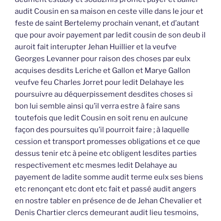
audit Cousin en sa maison en ceste ville dans le jour et
feste de saint Bertelemy prochain venant, et d’autant
que pour avoir payement par ledit cousin de son deub il
auroit fait interupter Jehan Huillier et la veufve
Georges Levanner pour raison des choses par eulx
acquises desdits Leriche et Gallon et Marye Gallon
veufve feu Charles Jorret pour ledit Delahaye les
poursuivre au déquerpissement desdites choses si
bon lui semble ainsi qu’il verra estre à faire sans
toutefois que ledit Cousin en soit renu en aulcune
façon des poursuites qu’il pourroit faire ; à laquelle
cession et transport promesses obligations et ce que
dessus tenir etc à peine etc obligent lesdites parties
respectivement etc mesmes ledit Delahaye au
payement de ladite somme audit terme eulx ses biens
etc renonçant etc dont etc fait et passé audit angers
en nostre tabler en présence de de Jehan Chevalier et
Denis Chartier clercs demeurant audit lieu tesmoins,