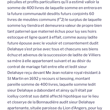
péculles et profits particulliers qu’il a estimé valloir la
somme de 400 livres de laquelle somme en entrera en
la future communauté desdits futurs conjoints 60
livres de meubles communs (f°2) le surplus de laquelle
somme luy tiendra et demeurera valeur de propre bien
tant paternel que maternel échus pour luy ses hoirs
estocque et ligne quant à effait, comme aussy ladite
future épouse avec le vouloir et consentement dudit
Delahaye s’est prise avec tous et chascuns ses biens
échuz et advenus de la succession de ladite de Villiers
sa mère à elle appartenant suivant et au désir du
contrat de mariage fait entre elle et ledit sieur
Delahaye reçu devant Me Jean notaire royal résidant à
St Martin en 1692 y recours si besoing, montant
pareille somme de 400 livres, laquelle somme ledit
sieur Delahaye a dabondant et ainsy qu’il était par
icelluy contrat sus datté affecté hipotèque sur le lieu
et closerye de la Bonnaudière audit sieur Delahaye
apartenante, située paroisse du Lion d’Angers, pour luy