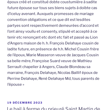
époux créé et constitué dobte coustumière à sadite
future épouse sur tous ses biens sujets à doibte cas
d’iceluy avenant. Auxquels promesses de mariage
convention obligations et ce que dit est lesdites
partyes sont respectivement demeurées d’accord et
l’ont ainsy voullu et consenty, stipulé et accepté à ce
tenir etc renonçant etc dont etc fait et passé au Lion
d’Angers maison de h. h. François Delahaye cousin de
ladite future, en présence de h.h. Michel Cousin frère
de l’époux, Marie Masseron veuve de Jacques Cousin
sa belle mère, Françoise Suard veuve de Mathieu
Serrault chapelier à Angers, Claude Blondeau sa
marraine, François Delahaye, Nicolas Baillif époux de
Perrine Delahaye, René Delahaye Md, tous parents de
l’épouse »
PUBLIÉ
19 DÉCEMBRE 2023
LE
Le bail à ferme du prieuré Saint Martin de