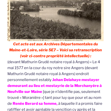
Cet acte est aux Archives Départementales du
Maine-et-Loire, série 5E7 – Voici sa retranscription
(voir ci-contre propriété intellectuelle) :
(devant Mathurin Grudé notaire royal à Angers) « Le 4
mai 1577 en la cour du roy notre sire Angers (devant
Mathurin Grudé notaire royal à Angers) endroit
personnellement estably
Jehan Delahaye mestayer
demeurant au lieu et mestayrie de la Morchanyère à
Neufville sur Maine
[que je n’identifie pas, seulement
trouvé « Moranière »] tant pour luy que pour et au nom
de
Renée Berard sa femme,
à laquelle il a promis faire
ratiffier et avoir agréable la vencition cy après et la