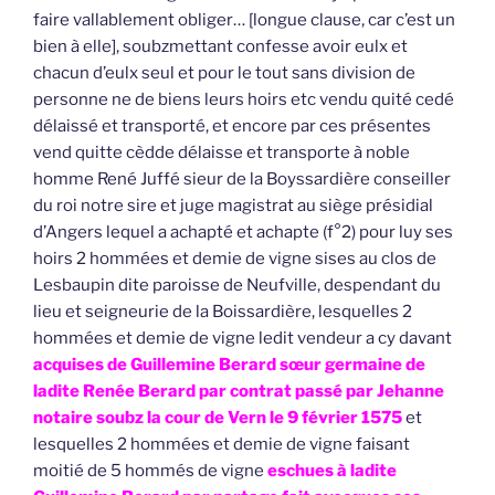
faire vallablement obliger… [longue clause, car c’est un
bien à elle], soubzmettant confesse avoir eulx et
chacun d’eulx seul et pour le tout sans division de
personne ne de biens leurs hoirs etc vendu quité cedé
délaissé et transporté, et encore par ces présentes
vend quitte cèdde délaisse et transporte à noble
homme René Juffé sieur de la Boyssardière conseiller
du roi notre sire et juge magistrat au siège présidial
d’Angers lequel a achapté et achapte (f°2) pour luy ses
hoirs 2 hommées et demie de vigne sises au clos de
Lesbaupin dite paroisse de Neufville, despendant du
lieu et seigneurie de la Boissardière, lesquelles 2
hommées et demie de vigne ledit vendeur a cy davant
acquises de Guillemine Berard sœur germaine de
ladite Renée Berard par contrat passé par Jehanne
notaire soubz la cour de Vern le 9 février 1575
et
lesquelles 2 hommées et demie de vigne faisant
moitié de 5 hommés de vigne
eschues à ladite