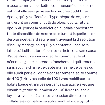
future remploy n’auraoit été fait il sera pris sur la
masse commune de ladite communauté et ou elle ne
suffiroit elle sera prise sur les propres dudit futur
époux, qu’il y a affecté et l’hypothèque de ce jour ;
entreront en communauté de biens lesdits futurs
époux du jour de la bénédiction nuptiale nonobstant
toute disposition de nostre coustume à laquelle ils ont
dérogé à cet égard seullement, avenant la dissolution
d’icelluy mariage soit qu’il y ait enfant ou non sera
laisible à ladite future épouse ses hoirs et ayant cause
d’accepter ou renoncer à ladite communauté et
néanmoings … elle prendra franchement quittement et
sans aucune charge de debte et mesme de celles ou
elle aurait parlé ou donné consentement ladite somme
de 400 (f°4) livres, celle de 100 livres mobilisée ses
habits bague et lingues servant à son uzage avec une
chambre garnie de la valeur de 100 livres tout ce qui
luy sera avenu et échu de succession directe ou
collatérale donnation ou autrement, et a iceluy futur