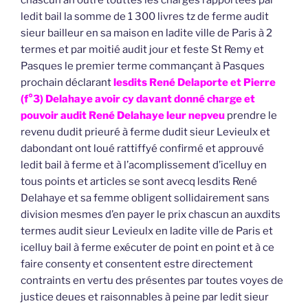
chascun an outre touttes les charges rapportées par
ledit bail la somme de 1 300 livres tz de ferme audit
sieur bailleur en sa maison en ladite ville de Paris à 2
termes et par moitié audit jour et feste St Remy et
Pasques le premier terme commançant à Pasques
prochain déclarant
lesdits René Delaporte et Pierre
(f°3) Delahaye avoir cy davant donné charge et
pouvoir audit René Delahaye leur nepveu
prendre le
revenu dudit prieuré à ferme dudit sieur Levieulx et
dabondant ont loué rattiffyé confirmé et approuvé
ledit bail à ferme et à l’acomplissement d’icelluy en
tous points et articles se sont avecq lesdits René
Delahaye et sa femme obligent sollidairement sans
division mesmes d’en payer le prix chascun an auxdits
termes audit sieur Levieulx en ladite ville de Paris et
icelluy bail à ferme exécuter de point en point et à ce
faire consenty et consentent estre directement
contraints en vertu des présentes par toutes voyes de
justice deues et raisonnables à peine par ledit sieur