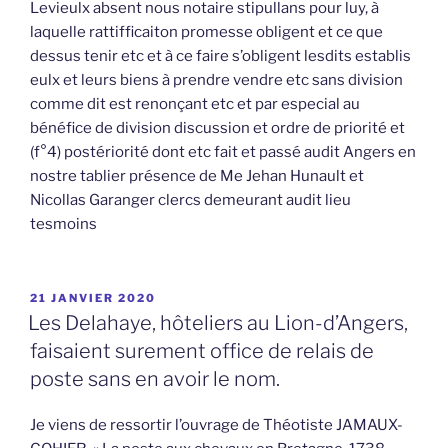
Levieulx absent nous notaire stipullans pour luy, à
laquelle rattifficaiton promesse obligent et ce que
dessus tenir etc et à ce faire s’obligent lesdits establis
eulx et leurs biens à prendre vendre etc sans division
comme dit est renonçant etc et par especial au
bénéfice de division discussion et ordre de priorité et
(f°4) postériorité dont etc fait et passé audit Angers en
nostre tablier présence de Me Jehan Hunault et
Nicollas Garanger clercs demeurant audit lieu
tesmoins
PUBLIÉ
21 JANVIER 2020
LE
Les Delahaye, hôteliers au Lion-d’Angers,
faisaient surement office de relais de
poste sans en avoir le nom.
Je viens de ressortir l’ouvrage de Théotiste JAMAUX-