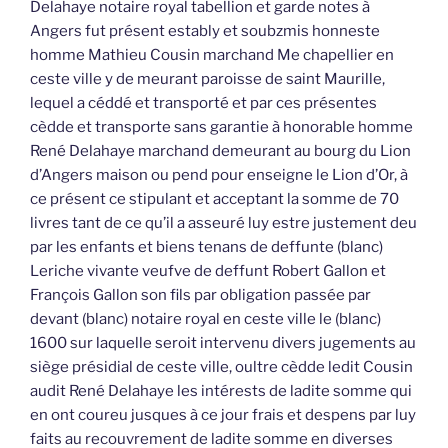
Delahaye notaire royal tabellion et garde notes à
Angers fut présent estably et soubzmis honneste
homme Mathieu Cousin marchand Me chapellier en
ceste ville y de meurant paroisse de saint Maurille,
lequel a céddé et transporté et par ces présentes
cèdde et transporte sans garantie à honorable homme
René Delahaye marchand demeurant au bourg du Lion
d’Angers maison ou pend pour enseigne le Lion d’Or, à
ce présent ce stipulant et acceptant la somme de 70
livres tant de ce qu’il a asseuré luy estre justement deu
par les enfants et biens tenans de deffunte (blanc)
Leriche vivante veufve de deffunt Robert Gallon et
François Gallon son fils par obligation passée par
devant (blanc) notaire royal en ceste ville le (blanc)
1600 sur laquelle seroit intervenu divers jugements au
siège présidial de ceste ville, oultre cèdde ledit Cousin
audit René Delahaye les intérests de ladite somme qui
en ont coureu jusques à ce jour frais et despens par luy
faits au recouvrement de ladite somme en diverses