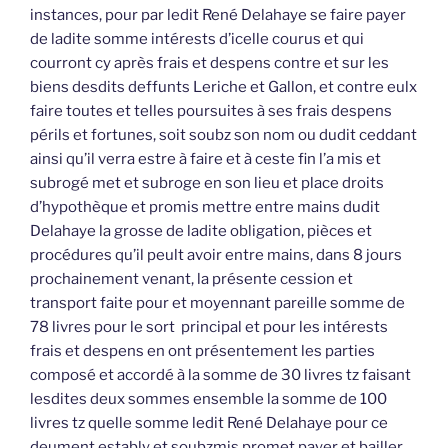
instances, pour par ledit René Delahaye se faire payer
de ladite somme intérests d’icelle courus et qui
courront cy après frais et despens contre et sur les
biens desdits deffunts Leriche et Gallon, et contre eulx
faire toutes et telles poursuites à ses frais despens
périls et fortunes, soit soubz son nom ou dudit ceddant
ainsi qu’il verra estre à faire et à ceste fin l’a mis et
subrogé met et subroge en son lieu et place droits
d’hypothèque et promis mettre entre mains dudit
Delahaye la grosse de ladite obligation, pièces et
procédures qu’il peult avoir entre mains, dans 8 jours
prochainement venant, la présente cession et
transport faite pour et moyennant pareille somme de
78 livres pour le sort principal et pour les intérests
frais et despens en ont présentement les parties
composé et accordé à la somme de 30 livres tz faisant
lesdites deux sommes ensemble la somme de 100
livres tz quelle somme ledit René Delahaye pour ce
deument estably et soubzmis promet payer et bailler