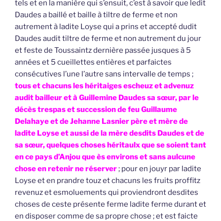
tels et en la manière qui s’ensuit, c’est à savoir que ledit
Daudes a baillé et baille à tiltre de ferme et non
autrement à ladite Loyse qui a prins et accepté dudit
Daudes audit tiltre de ferme et non autrement du jour
et feste de Toussaintz dernière passée jusques à 5
années et 5 cueillettes entières et parfaictes
consécutives l’une l’autre sans intervalle de temps ;
tous et chacuns les héritaiges escheuz et advenuz
audit bailleur et à Guillemine Daudes sa sœur, par le
décès trespas et succession de feu Guillaume
Delahaye et de Jehanne Lasnier père et mère de
ladite Loyse et aussi de la mère desdits Daudes et de
sa sœur, quelques choses héritaulx que se soient tant
en ce pays d’Anjou que ès environs et sans aulcune
chose en retenir ne réserver
; pour en jouyr par ladite
Loyse et en prandre touz et chacuns les fruits proffitz
revenuz et esmoluements qui proviendront desdites
choses de ceste présente ferme ladite ferme durant et
en disposer comme de sa propre chose ; et est faicte