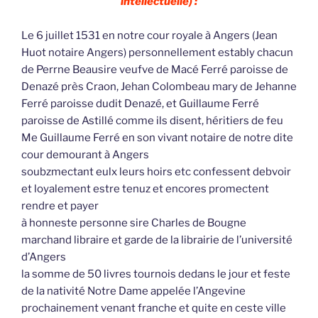
intellectuelle) :
Le 6 juillet 1531 en notre cour royale à Angers (Jean
Huot notaire Angers) personnellement estably chacun
de Perrne Beausire veufve de Macé Ferré paroisse de
Denazé près Craon, Jehan Colombeau mary de Jehanne
Ferré paroisse dudit Denazé, et Guillaume Ferré
paroisse de Astillé comme ils disent, héritiers de feu
Me Guillaume Ferré en son vivant notaire de notre dite
cour demourant à Angers
soubzmectant eulx leurs hoirs etc confessent debvoir
et loyalement estre tenuz et encores promectent
rendre et payer
à honneste personne sire Charles de Bougne
marchand libraire et garde de la librairie de l’université
d’Angers
la somme de 50 livres tournois dedans le jour et feste
de la nativité Notre Dame appelée l’Angevine
prochainement venant franche et quite en ceste ville