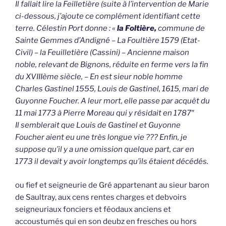
Il fallait lire la Feilletière (suite à l’intervention de Marie
ci-dessous, j’ajoute ce complément identifiant cette
terre. Célestin Port donne : «
la Foltière,
commune de
Sainte Gemmes d’Andigné – La Foultière 1579 (Etat-
Civil) – la Feuilletière (Cassini) – Ancienne maison
noble, relevant de Bignons, réduite en ferme vers la fin
du XVIIIème siècle, – En est sieur noble homme
Charles Gastinel 1555, Louis de Gastinel, 1615, mari de
Guyonne Foucher. A leur mort, elle passe par acquêt du
11 mai 1773 à Pierre Moreau qui y résidait en 1787″
Il semblerait que Louis de Gastinel et Guyonne
Foucher aient eu une très longue vie ??? Enfin, je
suppose qu’il y a une omission quelque part, car en
1773 il devait y avoir longtemps qu’ils étaient décédés.
ou fief et seigneurie de Gré appartenant au sieur baron
de Saultray, aux cens rentes charges et debvoirs
seigneuriaux fonciers et féodaux anciens et
accoustumés qui en son deubz en fresches ou hors