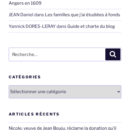
Angers en 1609
JEAN Daniel
dans
Les familles que j’ai étudiées à fonds
Yannick DORES-LERAY
dans
Guide et charte du blog
Recherche
Recher
pour
:
CATÉGORIES
Catégories
ARTICLES RÉCENTS
Nicole, veuve de Jean Bouju, réclame la donation qu’il