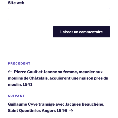
Site web
Navigation
Article
PRÉCÉDENT
de
précédent
Pierre Gault et Jeanne sa femme, meunier aux
l’article
moulins de Châtelais, acquièrent une maison près du
moulin, 1541
Article
SUIVANT
suivant
Guillaume Cyve transige avec Jacques Beauchêne,
Saint Quentin les Angers 1546