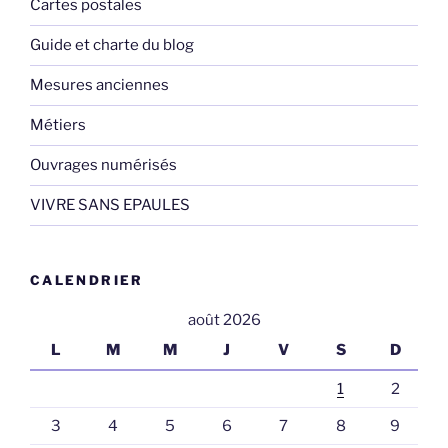
Cartes postales
Guide et charte du blog
Mesures anciennes
Métiers
Ouvrages numérisés
VIVRE SANS EPAULES
CALENDRIER
août 2026
L
M
M
J
V
S
D
1
2
3
4
5
6
7
8
9