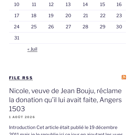
10
11
12
13
14
15
16
17
18
19
20
21
22
23
24
25
26
27
28
29
30
31
« Juil
FILE RSS
Nicole, veuve de Jean Bouju, réclame
la donation qu’il lui avait faite, Angers
1503
1 AOÛT 2026
Introduction Cet article était publié le 19 décembre
2011 mais je le republie ici ce jour en ajoutant les vues