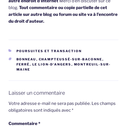
autre endroit d’Internet
Merci d’en discuter sur ce
blog.
Tout commentaire ou copie partielle de cet
article sur autre blog ou forum ou site va à l’encontre
du droit d’auteur.
CATÉGORIES
POURSUITES ET TRANSACTION
ÉTIQUETTES
BONNEAU
,
CHAMPTEUSSÉ-SUR-BACONNE
,
FERRÉ
,
LE LION-D'ANGERS
,
MONTREUIL-SUR-
MAINE
Laisser un commentaire
Votre adresse e-mail ne sera pas publiée.
Les champs
obligatoires sont indiqués avec
*
Commentaire
*