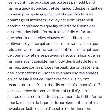
icelle continuer aux charges portées par ledit bail à
ferme à quoy il concluoit et demandoit despens tant de
la cause principale que d’appel et desdites lettres
dommage et intérests ; à quoy par ledit Grasenloil
estoit dict qu’encore sque luy et ledit de Chenevier
eussent prins ladite ferme à tous périls et fortunes
que néantmoins telles clauses et conditions ne
doibvent régler ce qui est de droit estant certain que
tels contrats de ferme sont achapté de fruits qui sont
de bonne foy et ne se peuvent effectuer sinon que les
fermiers ayent paisiblement jouy des fruits de leurs
fermes, que par les procès verbaulx qui ont esté faits
des innondations qui sont survenues esdites années
en ladite isle il est deument vérifié qu’ils n’y ont
recueilli aulcuns fruits et qu’ils ont esté emportés (f°3)
par la violence des eaux tellement qu’il n’y auroit
apareu de les contraindre au payement de ladite ferme
pour la reission de laquelle ils auroient optenu lettres
royaulx en ladite cause d’appel à l’entherinement