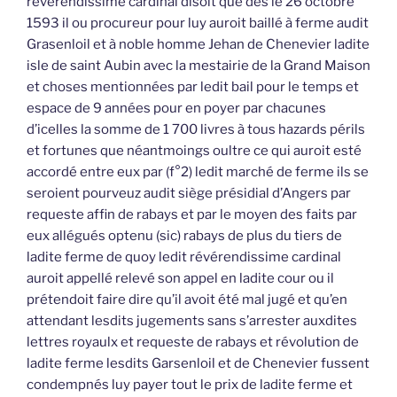
revérendissime cardinal disoit que dès le 26 octobre
1593 il ou procureur pour luy auroit baillé à ferme audit
Grasenloil et à noble homme Jehan de Chenevier ladite
isle de saint Aubin avec la mestairie de la Grand Maison
et choses mentionnées par ledit bail pour le temps et
espace de 9 années pour en poyer par chacunes
d’icelles la somme de 1 700 livres à tous hazards périls
et fortunes que néantmoings oultre ce qui auroit esté
accordé entre eux par (f°2) ledit marché de ferme ils se
seroient pourveuz audit siège présidial d’Angers par
requeste affin de rabays et par le moyen des faits par
eux allégués optenu (sic) rabays de plus du tiers de
ladite ferme de quoy ledit révérendissime cardinal
auroit appellé relevé son appel en ladite cour ou il
prétendoit faire dire qu’il avoit été mal jugé et qu’en
attendant lesdits jugements sans s’arrester auxdites
lettres royaulx et requeste de rabays et révolution de
ladite ferme lesdits Garsenloil et de Chenevier fussent
condempnés luy payer tout le prix de ladite ferme et