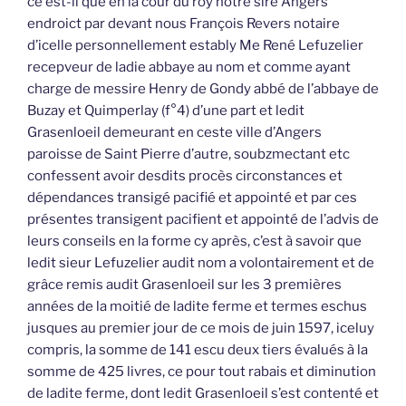
ce est-il que en la cour du roy notre sire Angers
endroict par devant nous François Revers notaire
d’icelle personnellement estably Me René Lefuzelier
recepveur de ladie abbaye au nom et comme ayant
charge de messire Henry de Gondy abbé de l’abbaye de
Buzay et Quimperlay (f°4) d’une part et ledit
Grasenloeil demeurant en ceste ville d’Angers
paroisse de Saint Pierre d’autre, soubzmectant etc
confessent avoir desdits procès circonstances et
dépendances transigé pacifié et appointé et par ces
présentes transigent pacifient et appointé de l’advis de
leurs conseils en la forme cy après, c’est à savoir que
ledit sieur Lefuzelier audit nom a volontairement et de
grâce remis audit Grasenloeil sur les 3 premières
années de la moitié de ladite ferme et termes eschus
jusques au premier jour de ce mois de juin 1597, iceluy
compris, la somme de 141 escu deux tiers évalués à la
somme de 425 livres, ce pour tout rabais et diminution
de ladite ferme, dont ledit Grasenloeil s’est contenté et