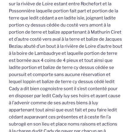
sur la riviève de Loire estant entre Rochefort et la
Possonnière laquelle portion fait part et portion de la
terre que ledit cédant a en ladite isle, joignant ladite
portion cy dessus cédée du costé vers amont à la
portion de terre et balize appartenant à Mathurin Ciret
et d’autre costé vers aval à la terre et balize de Jacques
Beziau abuté d’un bout à la rivière de Loire d’autre bout
à la boire de Lambaudrye et laquelle portion de terre
est bornée aux 4 coins de 4 pieux et tout ainsi que
ladite portion et balize de terre cy dessus cédée se
poursuit et comporte sans aucune réservation et
lequel loppin et balize de terre cy dessus cédé ledit
Cady a dit bien cognoistre sont il s’est contenté pour
en disposer par ledit Cady luy ses hoirs et ayant cause
à l’advenir comme de ses autres biens à luy
appartenant tout ainsi que eust fait et peu faire ledit
cédant auparavant ces présentes et à ceste fin l’a
subrogé en son lieu et place noms raisons et actions
à la charge dudit Cady de payer par chacun an à