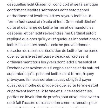
desquelles ledit Grasenloil concluoit et se faisant que
confirmant lesdites sentences dont estoit appel
entherinement lesdites lettres royaulx ledit bail à
ferme fust cassé et résolu et ledit Grasenloil déclaré
quite et déchargé de ladite ferme et demandoit les
despens ; et par ledit révérendissime Cardinal estoit
répliqué que ores qu’il y eust quelques innondations en
ladite isle esdites années cela ne pouvoit donner
occacion de rabais et résolution de ladite ferme parce
que ladite isle est entourée d’eaux qui croissent
ordinairement tous les yvers dont ledid Grasenloil et
Dechenevier avoient aussi cognoissance et du naturel
auparatant qu’ils prissent ladite isle à ferme, à quoy
prévoyans ils ne se seroient aussy obligés à payer
quasy que moitié du prix de ce que ladite ferme estoit
auparavant ledit bail à ferme et sur ce estoient les
parties en involution de procès pour auxquels obvier a
esté fait l’accord et transaction comme s’ensuit, pour