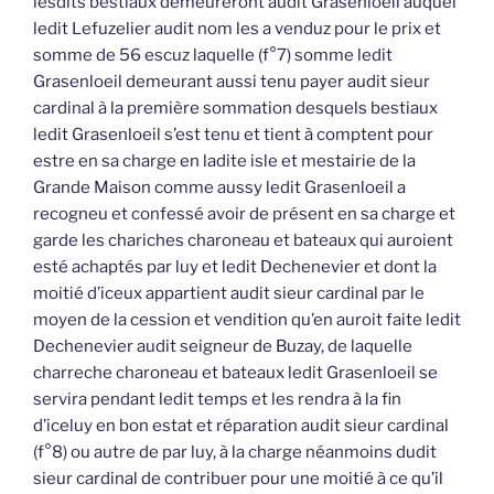
lesdits bestiaux demeureront audit Grasenloeil auquel
ledit Lefuzelier audit nom les a venduz pour le prix et
somme de 56 escuz laquelle (f°7) somme ledit
Grasenloeil demeurant aussi tenu payer audit sieur
cardinal à la première sommation desquels bestiaux
ledit Grasenloeil s’est tenu et tient à comptent pour
estre en sa charge en ladite isle et mestairie de la
Grande Maison comme aussy ledit Grasenloeil a
recogneu et confessé avoir de présent en sa charge et
garde les chariches charoneau et bateaux qui auroient
esté achaptés par luy et ledit Dechenevier et dont la
moitié d’iceux appartient audit sieur cardinal par le
moyen de la cession et vendition qu’en auroit faite ledit
Dechenevier audit seigneur de Buzay, de laquelle
charreche charoneau et bateaux ledit Grasenloeil se
servira pendant ledit temps et les rendra à la fin
d’iceluy en bon estat et réparation audit sieur cardinal
(f°8) ou autre de par luy, à la charge néanmoins dudit
sieur cardinal de contribuer pour une moitié à ce qu’il