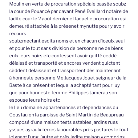
Moulin en vertu de procuration spéciale passée soubz
la cour de Pouancé par davant René Eveillard notaire de
ladite cour le 2 août dernier et laquelle procuration est
demeuré attachée à la présenet mynutte pour y avoir
recours
soubzmectant esdits noms et en chacun d’iceulx seul
et pour le tout sans division de personne ne de biens
eulx leurs hoirs etc confessent avoir quitté ceddé
délaissé et transporté et encores vendent quictent
cèddent délaissent et transportent dès maintenant
à honneste personne Me Jacques Jouet seigneur de la
Baste à ce présent et lequel a achapté tant pour luy
que pour honneste femme Philippes Jamerau son
espouse leurs hoirs etc
le lieu domaine appartenances et dépendances du
Coustau en la paroisse de Saint Martin de Beaupreau
composé d’une maison tests estables jardins rues
yssues ayraulx terres labourables prés pastures le tout
joignant l’ung l’autre et près ladite maison y comprins