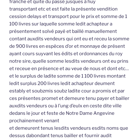
franche et quite du passé jusques à huy
transportant etc et est faite la présente vendition
cession delays et transport pour le prix et somme de 1
100 livres sur laquelle somme ledit achapteur a
présentement solvé payé et baillé manuellement
contant auxdits vendeurs qui ont eu et receu la somme
de 900 livres en espèces d’or et monnaye de présent
ayant cours suyvant les édits et ordonnances du roy
notre sire, quelle somme lesdits vendeurs ont eu prins
et receue en présence et au veue de nous et dont etc…
et le surplus de ladite somme de 1 100 livres montant
ledit surplus 200 livres ledit achapteur deument
estably et soubzmis soubz ladite cour a promis et par
ces présentes promet et demeure tenu payer et bailler
auxdits vendeurs ou à l’ung d’eulx en ceste dite ville
dedans le jour et feste de Notre Dame Angevine
prochainement venant
et demeurent tenus lesdits vendeurs esdits noms que
dessus dabondant tenus bailler et fournir audit