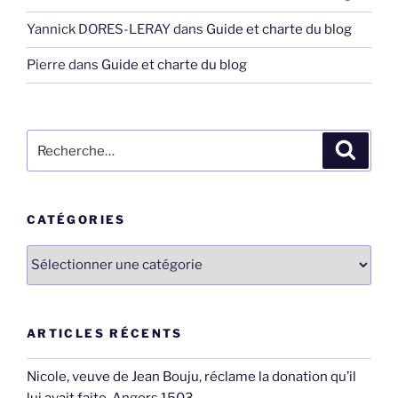
Yannick DORES-LERAY
dans
Guide et charte du blog
Pierre
dans
Guide et charte du blog
Recherche
Recher
pour
:
CATÉGORIES
Catégories
ARTICLES RÉCENTS
Nicole, veuve de Jean Bouju, réclame la donation qu’il
lui avait faite, Angers 1503