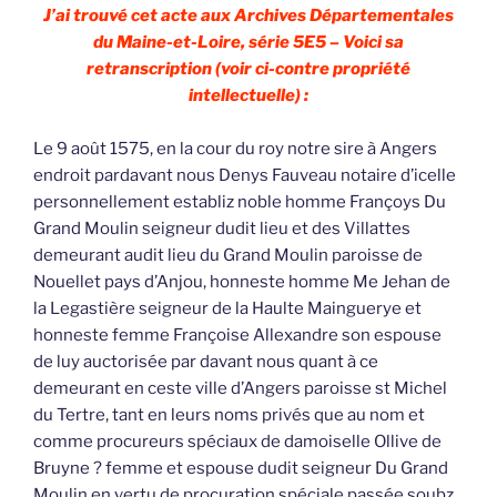
J’ai trouvé cet acte aux Archives Départementales
du Maine-et-Loire, série 5E5 – Voici sa
retranscription (voir ci-contre propriété
intellectuelle) :
Le 9 août 1575, en la cour du roy notre sire à Angers
endroit pardavant nous Denys Fauveau notaire d’icelle
personnellement establiz noble homme Françoys Du
Grand Moulin seigneur dudit lieu et des Villattes
demeurant audit lieu du Grand Moulin paroisse de
Nouellet pays d’Anjou, honneste homme Me Jehan de
la Legastière seigneur de la Haulte Mainguerye et
honneste femme Françoise Allexandre son espouse
de luy auctorisée par davant nous quant à ce
demeurant en ceste ville d’Angers paroisse st Michel
du Tertre, tant en leurs noms privés que au nom et
comme procureurs spéciaux de damoiselle Ollive de
Bruyne ? femme et espouse dudit seigneur Du Grand
Moulin en vertu de procuration spéciale passée soubz