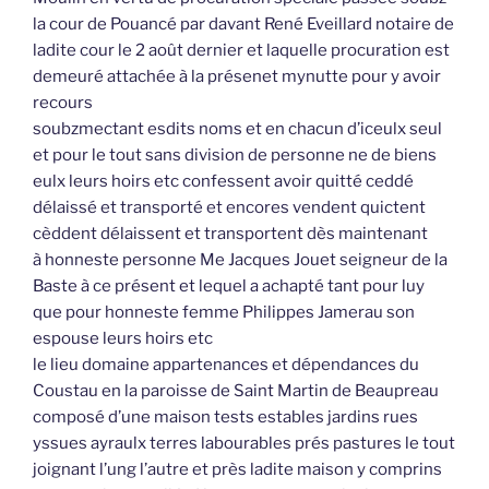
la cour de Pouancé par davant René Eveillard notaire de
ladite cour le 2 août dernier et laquelle procuration est
demeuré attachée à la présenet mynutte pour y avoir
recours
soubzmectant esdits noms et en chacun d’iceulx seul
et pour le tout sans division de personne ne de biens
eulx leurs hoirs etc confessent avoir quitté ceddé
délaissé et transporté et encores vendent quictent
cèddent délaissent et transportent dès maintenant
à honneste personne Me Jacques Jouet seigneur de la
Baste à ce présent et lequel a achapté tant pour luy
que pour honneste femme Philippes Jamerau son
espouse leurs hoirs etc
le lieu domaine appartenances et dépendances du
Coustau en la paroisse de Saint Martin de Beaupreau
composé d’une maison tests estables jardins rues
yssues ayraulx terres labourables prés pastures le tout
joignant l’ung l’autre et près ladite maison y comprins