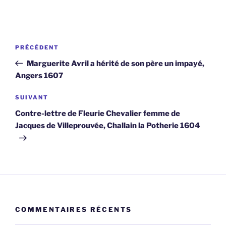
Navigation
Article
PRÉCÉDENT
de
précédent
Marguerite Avril a hérité de son père un impayé,
l’article
Angers 1607
Article
SUIVANT
suivant
Contre-lettre de Fleurie Chevalier femme de
Jacques de Villeprouvée, Challain la Potherie 1604
COMMENTAIRES RÉCENTS