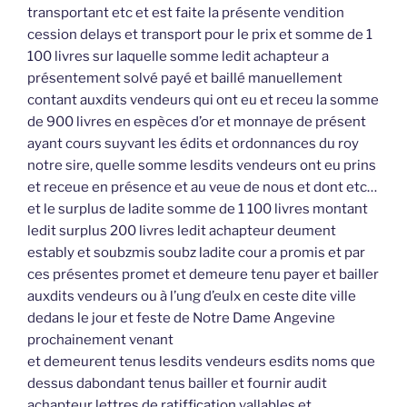
transportant etc et est faite la présente vendition
cession delays et transport pour le prix et somme de 1
100 livres sur laquelle somme ledit achapteur a
présentement solvé payé et baillé manuellement
contant auxdits vendeurs qui ont eu et receu la somme
de 900 livres en espèces d’or et monnaye de présent
ayant cours suyvant les édits et ordonnances du roy
notre sire, quelle somme lesdits vendeurs ont eu prins
et receue en présence et au veue de nous et dont etc…
et le surplus de ladite somme de 1 100 livres montant
ledit surplus 200 livres ledit achapteur deument
estably et soubzmis soubz ladite cour a promis et par
ces présentes promet et demeure tenu payer et bailler
auxdits vendeurs ou à l’ung d’eulx en ceste dite ville
dedans le jour et feste de Notre Dame Angevine
prochainement venant
et demeurent tenus lesdits vendeurs esdits noms que
dessus dabondant tenus bailler et fournir audit
achapteur lettres de ratiffication vallables et