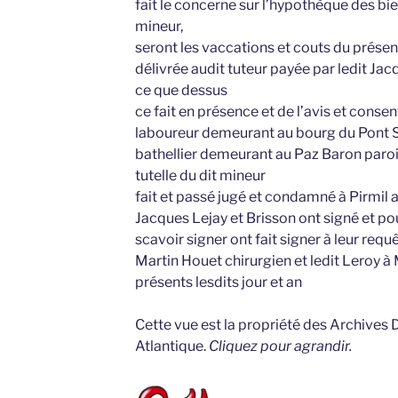
fait le concerne sur l’hypothèque des bie
mineur,
seront les vaccations et couts du présen
délivrée audit tuteur payée par ledit Ja
ce que dessus
ce fait en présence et de l’avis et cons
laboureur demeurant au bourg du Pont St
bathellier demeurant au Paz Baron paro
tutelle du dit mineur
fait et passé jugé et condamné à Pirmil a
Jacques Lejay et Brisson ont signé et pou
scavoir signer ont fait signer à leur requê
Martin Houet chirurgien et ledit Leroy à 
présents lesdits jour et an
Cette vue est la propriété des Archives
Atlantique.
Cliquez pour agrandir.