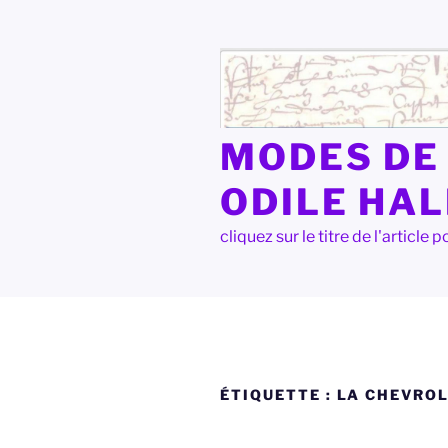
Aller
au
contenu
principal
MODES DE 
ODILE HA
cliquez sur le titre de l'articl
ÉTIQUETTE :
LA CHEVROL