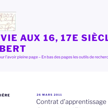
VIE AUX 16, 17E SIÈC
LBERT
e pour l'avoir pleine page – En bas des pages les outils de rec
PUBLIÉ
IÈRE
26 MARS 2011
LE
Contrat d’apprentissage 