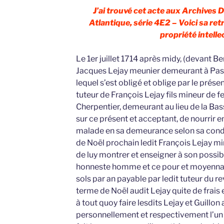
J’ai trouvé cet acte aux Archives
Atlantique, série 4E2 – Voici sa ret
propriété intellec
Le 1er juillet 1714 après midy, (devant B
Jacques Lejay meunier demeurant à Pass
lequel s’est obligé et oblige par le prés
tuteur de François Lejay fils mineur de f
Cherpentier, demeurant au lieu de la Ba
sur ce présent et acceptant, de nourrir en
malade en sa demeurance selon sa cond
de Noël prochain ledit François Lejay mi
de luy montrer et enseigner à son possib
honneste homme et ce pour et moyennan
sols par an payable par ledit tuteur du r
terme de Noël audit Lejay quite de frai
à tout quoy faire lesdits Lejay et Guillon
personnellement et respectivement l’un à