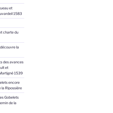
ueau et
Juvardeil 1583
et charte du
 découvre la
ts des avances
ult et
 Martigné 1539
elets encore
 la Ripossière
des Gobelets
emin de la