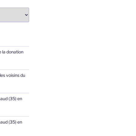
 la donation
les voisins du
haud (35) en
haud (35) en