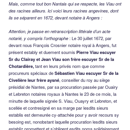
Mais, comme tout bon Nantais qui se respecte, les Viau ont
des racines ailleurs. Ici voici leurs racines angevines, dont
ils se séparent en 1672, devant notaire à Angers :
Attention, je passe en retranscription littérale d’un acte
notarié, y compris l’orthographe
: Le 30 juillet 1672, par
devant nous François Crosnier notaire royal à Angers, fut
présent estably et duement soumis
Pierre Viau escuyer
Sr du Clairay et Jean Viau son frère escuyer Sr de la
Chotardière,
tant en leurs privés nom que comme
procureurs spéciaux de
Sébastien Viau escuyer Sr de la
Civelière leur frère aysné
, conseiller du roy au siège
présidial de Nantes, par sa procuration passée par Ouairy
et Lebreton notaires royaux à Nantes le 23 de ce mois, la
minutte de laquelle signée S. Viau, Ouayry et Lebreton, et
scellée et contresigné en sa marge par lesdits sieurs
establis est demeurée cy-attachée pour y avoir recours sy
besoing est, nonobstant laquelle procuration lesdits sieurs
establiz promettent et s’obligent esdits noms solidairement