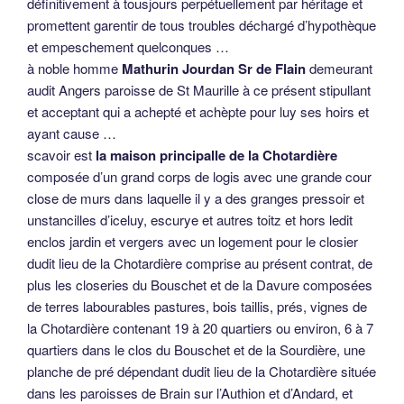
définitivement à tousjours perpétuellement par héritage et
promettent garentir de tous troubles déchargé d’hypothèque
et empeschement quelconques …
à noble homme
Mathurin Jourdan Sr de Flain
demeurant
audit Angers paroisse de St Maurille à ce présent stipullant
et acceptant qui a achepté et achèpte pour luy ses hoirs et
ayant cause …
scavoir est
la maison principalle de la Chotardière
composée d’un grand corps de logis avec une grande cour
close de murs dans laquelle il y a des granges pressoir et
unstancilles d’iceluy, escurye et autres toitz et hors ledit
enclos jardin et vergers avec un logement pour le closier
dudit lieu de la Chotardière comprise au présent contrat, de
plus les closeries du Bouschet et de la Davure composées
de terres labourables pastures, bois taillis, prés, vignes de
la Chotardière contenant 19 à 20 quartiers ou environ, 6 à 7
quartiers dans le clos du Bouschet et de la Sourdière, une
planche de pré dépendant dudit lieu de la Chotardière située
dans les paroisses de Brain sur l’Authion et d’Andard, et