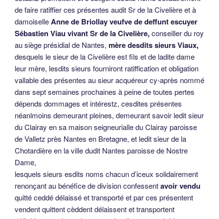
de faire ratiffier ces présentes audit Sr de la Civelière et à
damoiselle
Anne de Briollay veufve de deffunt escuyer
Sébastien Viau vivant Sr de la Civelière,
conseiller du roy
au siège présidial de Nantes,
mère desdits sieurs Viaux,
desquels le sieur de la Civelière est fils et de ladite dame
leur mère, lesdits sieurs fourniront ratiffication et obligation
vallable des présentes au sieur acquéreur cy-après nommé
dans sept semaines prochaines à peine de toutes pertes
dépends dommages et intérestz, cesdites présentes
néanlmoins demeurant pleines, demeurant savoir ledit sieur
du Clairay en sa maison seigneurialle du Clairay paroisse
de Valletz près Nantes en Bretagne, et ledit sieur de la
Chotardière en la ville dudit Nantes paroisse de Nostre
Dame,
lesquels sieurs esdits noms chacun d’iceux solidairement
renonçant au bénéfice de division confessent
avoir vendu
quitté ceddé délaissé et transporté et par ces présentent
vendent quittent cèddent délaissent et transportent