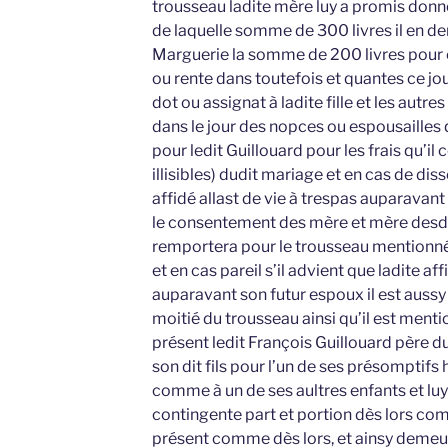
trousseau ladite mère luy a promis donn
de laquelle somme de 300 livres il en d
Marguerie la somme de 200 livres pour e
ou rente dans toutefois et quantes ce jo
dot ou assignat à ladite fille et les autre
dans le jour des nopces ou espousailles
pour ledit Guillouard pour les frais qu’il
illisibles) dudit mariage et en cas de dis
affidé allast de vie à trespas auparavant 
le consentement des mère et mère desdits
remportera pour le trousseau mentionné 
et en cas pareil s’il advient que ladite af
auparavant son futur espoux il est aussy
moitié du trousseau ainsi qu’il est menti
présent ledit François Guillouard père d
son dit fils pour l’un de ses présomptifs 
comme à un de ses aultres enfants et luy
contingente part et portion dès lors co
présent comme dès lors, et ainsy demeur