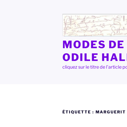
Aller
au
contenu
principal
MODES DE 
ODILE HA
cliquez sur le titre de l'articl
ÉTIQUETTE :
MARGUERIT