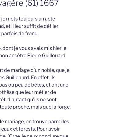
vagère (61) 1667
 je mets toujours un acte
et il leur suffit de défiler
 parfois de frond.
, dont je vous avais mis hier le
 mon ancêtre Pierre Guillouard
t de mariage d’un noble, que je
s Guilloaurd. En effet, ils
pas ou peu de bêtes, et ont une
pothèse que leur métier de
rêt, d’autant qu’ils ne sont
 toute proche, mais que la forge
 de mariage, on trouve parmi les
eaux et forests. Pour avoir
de l’Orne, je peux conclure que