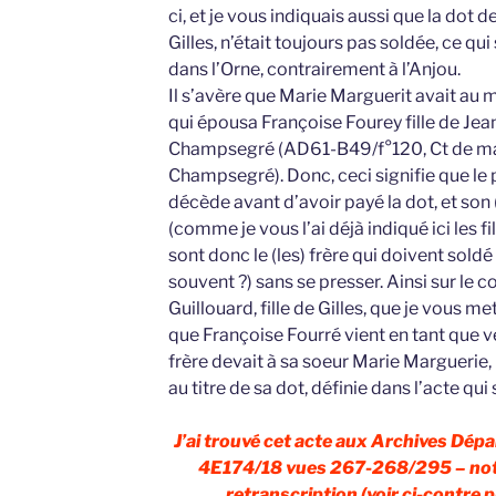
ci, et je vous indiquais aussi que la dot
Gilles, n’était toujours pas soldée, ce 
dans l’Orne, contrairement à l’Anjou.
Il s’avère que Marie Marguerit avait au m
qui épousa Françoise Fourey fille de Jea
Champsegré (AD61-B49/f°120, Ct de ma
Champsegré). Donc, ceci signifie que le
décède avant d’avoir payé la dot, et son (
(comme je vous l’ai déjà indiqué ici les fi
sont donc le (les) frère qui doivent soldé
souvent ?) sans se presser. Ainsi sur le 
Guillouard, fille de Gilles, que je vous me
que Françoise Fourré vient en tant que v
frère devait à sa soeur Marie Marguerie,
au titre de sa dot, définie dans l’acte qui s
J’ai trouvé cet acte aux Archives Dép
4E174/18 vues 267-268/295 – notar
retranscription (voir ci-contre pr