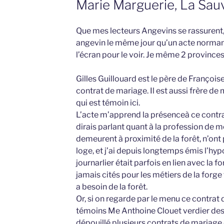
Marie Marguerie, La Sau
Que mes lecteurs Angevins se rassurent,
angevin le même jour qu’un acte normand, 
l’écran pour le voir. Je même 2 provinces
Gilles Guillouard est le père de Françoise
contrat de mariage. Il est aussi frère de
qui est témoin ici.
L’acte m’apprend la présenceà ce contra
dirais parlant quant à la profession de me
demeurent à proximité de la forêt, n’ont 
loge, et j’ai depuis longtemps émis l’hy
journarlier était parfois en lien avec la fo
jamais cités pour les métiers de la forge
a besoin de la forêt.
Or, si on regarde par le menu ce contrat
témoins Me Anthoine Clouet verdier des 
dépouillé plusieurs contrats de mariage 