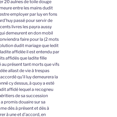
er 20 aulnes de toile douge
emeure entre les mains dudit
stre employer par luy en fons
urd’huy passé pour servir de
s cents livres les payra aussy
 qui demeurent en don mobil
 conviendra faire pour la (2 mots
solution dudit mariage que ledit
ladite affidée il est entendu par
 affidés que ladite fille
au présent tant morts que vifs
fidée allast de vie à trespas
 accordé qu’il luy demeurera la
onné cy dessus, à quoy a esté
udit affidé lequel a recogneu
héritiers de sa succession
 a promis douaire sur sa
mme dès à présent et dès à
er à une et d’accord, en