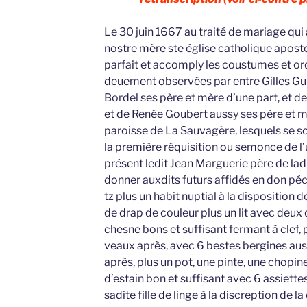
Le 30 juin 1667 au traité de mariage qui 
nostre mère ste église catholique aposto
parfait et accomply les coustumes et or
deuement observées par entre Gilles Guil
Bordel ses père et mère d’une part, et de
et de Renée Goubert aussy ses père et mè
paroisse de La Sauvagère, lesquels se son
la première réquisition ou semonce de l’u
présent ledit Jean Marguerie père de lad
donner auxdits futurs affidés en don pé
tz plus un habit nuptial à la disposition 
de drap de couleur plus un lit avec deux
chesne bons et suffisant fermant à clef, 
veaux après, avec 6 bestes bergines aus
après, plus un pot, une pinte, une chopine
d’estain bon et suffisant avec 6 assiettes
sadite fille de linge à la discreption de la