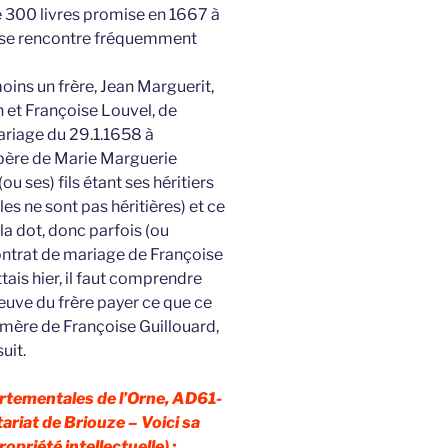
 de 300 livres promise en 1667 à
qui se rencontre fréquemment
oins un frère, Jean Marguerit,
n et Françoise Louvel, de
riage du 29.1.1658 à
 père de Marie Marguerie
ou ses) fils étant ses héritiers
lles ne sont pas héritières) et ce
 la dot, donc parfois (ou
contrat de mariage de Françoise
ttais hier, il faut comprendre
euve du frère payer ce que ce
 mère de Françoise Guillouard,
uit.
artementales de l’Orne, AD61-
iat de Briouze – Voici sa
opriété intellectuelle) :