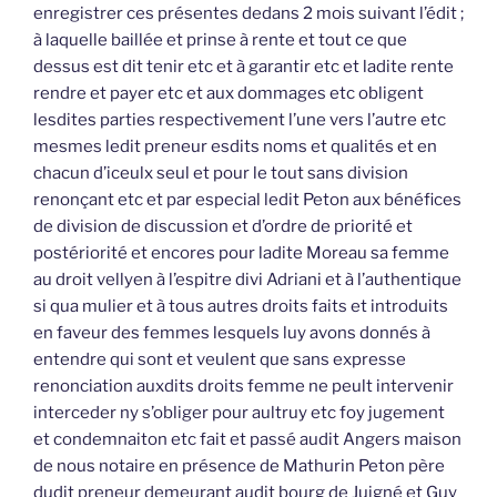
enregistrer ces présentes dedans 2 mois suivant l’édit ;
à laquelle baillée et prinse à rente et tout ce que
dessus est dit tenir etc et à garantir etc et ladite rente
rendre et payer etc et aux dommages etc obligent
lesdites parties respectivement l’une vers l’autre etc
mesmes ledit preneur esdits noms et qualités et en
chacun d’iceulx seul et pour le tout sans division
renonçant etc et par especial ledit Peton aux bénéfices
de division de discussion et d’ordre de priorité et
postériorité et encores pour ladite Moreau sa femme
au droit vellyen à l’espitre divi Adriani et à l’authentique
si qua mulier et à tous autres droits faits et introduits
en faveur des femmes lesquels luy avons donnés à
entendre qui sont et veulent que sans expresse
renonciation auxdits droits femme ne peult intervenir
interceder ny s’obliger pour aultruy etc foy jugement
et condemnaiton etc fait et passé audit Angers maison
de nous notaire en présence de Mathurin Peton père
dudit preneur demeurant audit bourg de Juigné et Guy