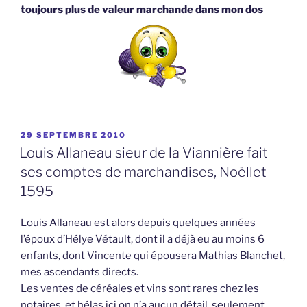
toujours plus de valeur marchande dans mon dos
PUBLIÉ
29 SEPTEMBRE 2010
LE
Louis Allaneau sieur de la Viannière fait
ses comptes de marchandises, Noëllet
1595
Louis Allaneau est alors depuis quelques années
l’époux d’Hélye Vétault, dont il a déjà eu au moins 6
enfants, dont Vincente qui épousera Mathias Blanchet,
mes ascendants directs.
Les ventes de céréales et vins sont rares chez les
notaires, et hélas ici on n’a aucun détail, seulement