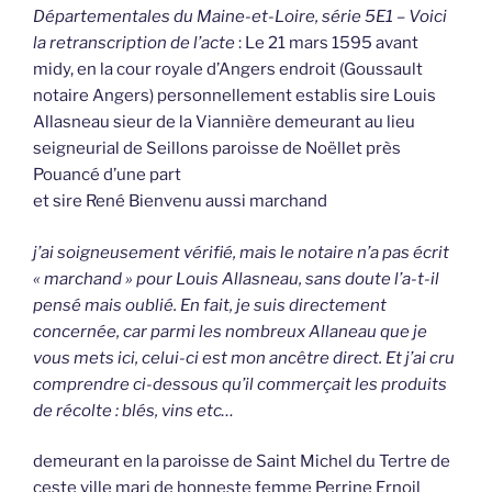
Départementales du Maine-et-Loire, série 5E1 – Voici
la retranscription de l’acte
: Le 21 mars 1595 avant
midy, en la cour royale d’Angers endroit (Goussault
notaire Angers) personnellement establis sire Louis
Allasneau sieur de la Viannière demeurant au lieu
seigneurial de Seillons paroisse de Noëllet près
Pouancé d’une part
et sire René Bienvenu aussi marchand
j’ai soigneusement vérifié, mais le notaire n’a pas écrit
« marchand » pour Louis Allasneau, sans doute l’a-t-il
pensé mais oublié. En fait, je suis directement
concernée, car parmi les nombreux Allaneau que je
vous mets ici, celui-ci est mon ancêtre direct. Et j’ai cru
comprendre ci-dessous qu’il commerçait les produits
de récolte : blés, vins etc…
demeurant en la paroisse de Saint Michel du Tertre de
ceste ville mari de honneste femme Perrine Ernoil