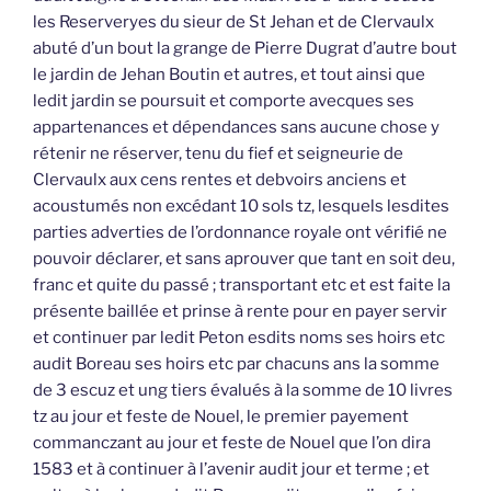
les Reserveryes du sieur de St Jehan et de Clervaulx
abuté d’un bout la grange de Pierre Dugrat d’autre bout
le jardin de Jehan Boutin et autres, et tout ainsi que
ledit jardin se poursuit et comporte avecques ses
appartenances et dépendances sans aucune chose y
rétenir ne réserver, tenu du fief et seigneurie de
Clervaulx aux cens rentes et debvoirs anciens et
acoustumés non excédant 10 sols tz, lesquels lesdites
parties adverties de l’ordonnance royale ont vérifié ne
pouvoir déclarer, et sans aprouver que tant en soit deu,
franc et quite du passé ; transportant etc et est faite la
présente baillée et prinse à rente pour en payer servir
et continuer par ledit Peton esdits noms ses hoirs etc
audit Boreau ses hoirs etc par chacuns ans la somme
de 3 escuz et ung tiers évalués à la somme de 10 livres
tz au jour et feste de Nouel, le premier payement
commanczant au jour et feste de Nouel que l’on dira
1583 et à continuer à l’avenir audit jour et terme ; et