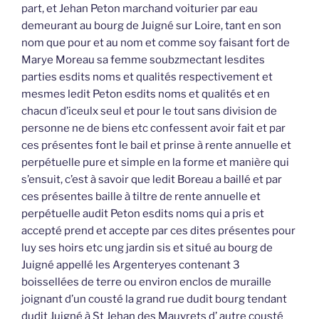
part, et Jehan Peton marchand voiturier par eau
demeurant au bourg de Juigné sur Loire, tant en son
nom que pour et au nom et comme soy faisant fort de
Marye Moreau sa femme soubzmectant lesdites
parties esdits noms et qualités respectivement et
mesmes ledit Peton esdits noms et qualités et en
chacun d’iceulx seul et pour le tout sans division de
personne ne de biens etc confessent avoir fait et par
ces présentes font le bail et prinse à rente annuelle et
perpétuelle pure et simple en la forme et manière qui
s’ensuit, c’est à savoir que ledit Boreau a baillé et par
ces présentes baille à tiltre de rente annuelle et
perpétuelle audit Peton esdits noms qui a pris et
accepté prend et accepte par ces dites présentes pour
luy ses hoirs etc ung jardin sis et situé au bourg de
Juigné appellé les Argenteryes contenant 3
boissellées de terre ou environ enclos de muraille
joignant d’un cousté la grand rue dudit bourg tendant
dudit Juigné à St Jehan des Mauvrets d’ autre cousté