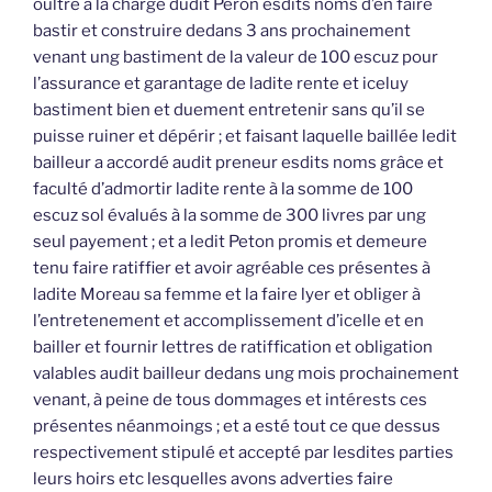
oultre à la charge dudit Peron esdits noms d’en faire
bastir et construire dedans 3 ans prochainement
venant ung bastiment de la valeur de 100 escuz pour
l’assurance et garantage de ladite rente et iceluy
bastiment bien et duement entretenir sans qu’il se
puisse ruiner et dépérir ; et faisant laquelle baillée ledit
bailleur a accordé audit preneur esdits noms grâce et
faculté d’admortir ladite rente à la somme de 100
escuz sol évalués à la somme de 300 livres par ung
seul payement ; et a ledit Peton promis et demeure
tenu faire ratiffier et avoir agréable ces présentes à
ladite Moreau sa femme et la faire lyer et obliger à
l’entretenement et accomplissement d’icelle et en
bailler et fournir lettres de ratiffication et obligation
valables audit bailleur dedans ung mois prochainement
venant, à peine de tous dommages et intérests ces
présentes néanmoings ; et a esté tout ce que dessus
respectivement stipulé et accepté par lesdites parties
leurs hoirs etc lesquelles avons adverties faire