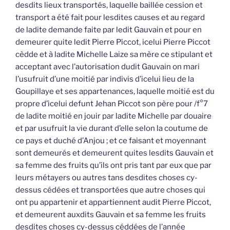
desdits lieux transportés, laquelle baillée cession et
transport a été fait pour lesdites causes et au regard
de ladite demande faite par ledit Gauvain et pour en
demeurer quite ledit Pierre Piccot, icelui Pierre Piccot
cèdde et à ladite Michelle Laize sa mère ce stipulant et
acceptant avec l’autorisation dudit Gauvain on mari
l’usufruit d’une moitié par indivis d’icelui lieu de la
Goupillaye et ses appartenances, laquelle moitié est du
propre d’icelui defunt Jehan Piccot son père pour /f°7
de ladite moitié en jouir par ladite Michelle par douaire
et par usufruit la vie durant d’elle selon la coutume de
ce pays et duché d’Anjou ; et ce faisant et moyennant
sont demeurés et demeurent quites lesdits Gauvain et
sa femme des fruits qu’ils ont pris tant par eux que par
leurs métayers ou autres tans desdites choses cy-
dessus cédées et transportées que autre choses qui
ont pu appartenir et appartiennent audit Pierre Piccot,
et demeurent auxdits Gauvain et sa femme les fruits
desdites choses cy-dessus céddées de l’année