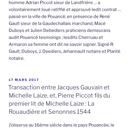
homme Adrian Piccot sieur de Landfrière … a
volontairement loué ratiffié et approuvé ledit contrat …
passé en la ville de Pouancé, en présence de René
Gault sieur de la Gaudechallais marchand, Macé
Duboys et Julien Debediers praticiens demeurans
audit Pouencé tesmoings ; lesdits Cherruau et
Armaron sa femme ont dit ne savoir signer. Signé R.
Gault, Duboys, J. Deediers, Jehannault notaire et Planté
notaire.
PUBLIÉ
17 MARS 2017
LE
Transaction entre Jacques Gauvain et
Michelle Laize, et, Pierre Piccot fils du
premier lit de Michelle Laize : La
Rouaudière et Senonnes 1544
J’observe au 16ème siècle dans le pays Pouancée, le