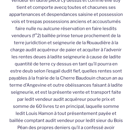
vendeur en ladite pièce cy dessus et comme elle soy
tient et comporte avecq toutes et chacunes ses
appartenances et despendances saisine et possession
vois et trespas possessions anciens et accoustumés
faire nulle nu aulcune réservation en faire lesdits
vendeurs (f°2) baillée prinse tenue prochement de la
terre juridiction et seigneurie de la Rouaudière à la
charge audit acquéreur de paier et acquiter à l’advenir
les rentes deues à ladite seigneurie à cause de ladite
quantité de terre cy dessus en tant qu’il pourra en
estre deub selon l’esgail dudit fief, quelles rentes sont
payables à la frairie de la Cherre Baudouin chacun an au
terme d’Angevine et outre obéissances faisant à ladite
seigneurie, et est la présente vente et transport faite
par ledit vendeur audit acquéreur pourle prix et
somme de 60 livres tz en principal, laquelle somme
ledit Louis Hamon à tout présentement payée et
baillée comptant audit vendeur pour ledit sieur du Bois
Péan des propres deniers qu’il a confessé avoir