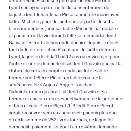
defunt Jehan Piccot son père que de feue Perrine
Lyard son ayeule paternelle du consentement de
laquelle ledit Jehan Jehan Piccot aurait été marié avec
ladite Michelle ; pour de ladite tierce partie desdits
biens immeubles jouir par ladite Michelle par douaire
et par usufruit la vie durant d’elle ; et demandait ledit
Gauvain les fruits échus dudit douaire depuis le décès
tant dudit defunt Jehan Piccot que de ladite defunte
Lyard, laquelle décéda 11 ou 12 ans ou environ ; et pour
l’autre et tierce demande disait ledit Gauvain que par la
cloture de certain compte rendu par lui et sadite
femme audit Pierre Piccot en ladite cour de la
sénéchaussée d’Anjou à Angers touchant
l’administration qu’aurait fait ledit Gauvain et sa
femme et chacun d’eux respectivement de la personne
et bien d’icelui Pierre Piccot /f°3 ledit Pierre Piccot
aurait recouvrer vers eux pour avoir par eux plus que
dû en la somme de 252 livres tournois, de laquelle il
demandait paiement ; et pour l’autre 4ème demande