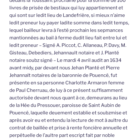
dedans la Toussaint prochaine pour la somme de 100
livres de prisée de bestiaux qui luy appartiennent et
qui sont sur ledit lieu de Landefrière, si mieux n’aime
ledit preneur luy payer ladite somme dans ledit temps,
lequel bailleur levra à l’esté prochain les sepmances
mantionnées au bail à ferme dudit lieu fait entre lui et
ledit preneur – Signé A. Piccot, C. Allaneau, P. Davy, M.
Gisteau, Debediers, Jehannault notaire et J. Planté
notaire soubz signé – Le mardi 4 avril audit an 1634
avant midy, par devant nous Jehan Planté et Pierre
Jehannalt notaires de la baronnie de Pouencé, fut
présente en sa personne Charlotte Armaron femme
de Paul Cherruau, de luy à ce présent suffisamment
auctorisée devant nous quant à ce, demeurans au lieu
de la Hée du Pressouer, paroisse de Saint Aubin de
Pouencé, laquelle deuement establie et soubzmise et
après avoir eu et entendu la lecture de mot à aultre du
contrat de baillée et prise à rente foncière annuelle et
perpétuelle de l’aultre part escript fait par noble