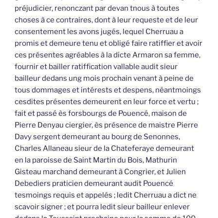
préjudicier, renonczant par devan tnous à toutes
choses à ce contraires, dont à leur requeste et de leur
consentement les avons jugés, lequel Cherruau a
promis et demeure tenu et obligé faire ratiffier et avoir
ces présentes agréables à la dicte Armaron sa femme,
fournir et bailler ratiffication vallable audit sieur
bailleur dedans ung mois prochain venant à peine de
tous dommages et intérests et despens, néantmoings
cesdites présentes demeurent en leur force et vertu ;
fait et passé ès forsbourgs de Pouencé, maison de
Pierre Denyau ciergier, ès présence de maistre Pierre
Davy sergent demeurant au bourg de Senonnes,
Charles Allaneau sieur de la Chateferaye demeurant
en la paroisse de Saint Martin du Bois, Mathurin
Gisteau marchand demeurant à Congrier, et Julien
Debediers praticien demeurant audit Pouencé
tesmoings requis et appelés ; ledit Cherruau a dict ne
scavoir signer ; et pourra ledit sieur bailleur enlever