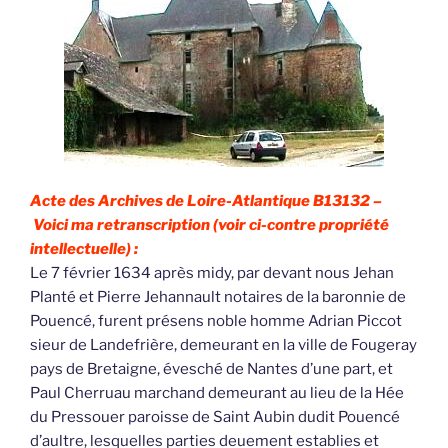
Acte des Archives de Loire-Atlantique B13132 –
Voici ma retranscription (voir ci-contre propriété
intellectuelle) :
Le 7 février 1634 après midy, par devant nous Jehan
Planté et Pierre Jehannault notaires de la baronnie de
Pouencé, furent présens noble homme Adrian Piccot
sieur de Landefrière, demeurant en la ville de Fougeray
pays de Bretaigne, évesché de Nantes d’une part, et
Paul Cherruau marchand demeurant au lieu de la Hée
du Pressouer paroisse de Saint Aubin dudit Pouencé
d’aultre, lesquelles parties deuement establies et