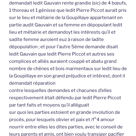
demandait ledit Gauvain rente grandie (sic) de 4 bœufs,
1 thoreau et 1 génisse que ledit Pierre Piccot aurait pris
sur le lieu et métairie de la Goupillaye appartenant en
partie audit Gauvain et sa femme en dépopulant ledit
lieu et métairie et demandoyt les intérests qu’il et
sadite femme auroient euz à raison de ladite
dépopulation ; et pour l’autre 5ème demande disait
ledit Gauvain que ledit Pierre Piccot et autres ses
complices et alliés auraient couppé et abatu grand
nombre de chênes et bois marmentaux sur ledit lieu de
la Goupillaye en son grand préjudice et intérest, dont il
demandait réparation
contre lesquelles demandes et chacunes d’elles
respectivement était défendu par ledit Pierre Piccot
par tant faits et moyens qu’il alléguait
sur quoi les parties estoient en grande involution de
procès, pour lesquels obvier et paix et /f°4 amour
nourrir entre elles les dites parties, avec le conseil de
leurs parents et amis, ont bien voulu transiger pacifier