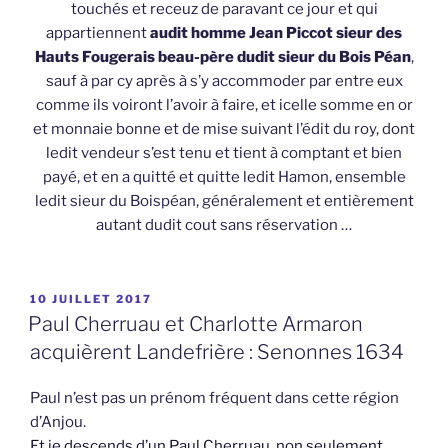
touchés et receuz de paravant ce jour et qui
appartiennent
audit homme Jean Piccot sieur des
Hauts Fougerais beau-père dudit sieur du Bois Péan
,
sauf à par cy après à s’y accommoder par entre eux
comme ils voiront l’avoir à faire, et icelle somme en or
et monnaie bonne et de mise suivant l’édit du roy, dont
ledit vendeur s’est tenu et tient à comptant et bien
payé, et en a quitté et quitte ledit Hamon, ensemble
ledit sieur du Boispéan, généralement et entièrement
autant dudit cout sans réservation …
PUBLIÉ
10 JUILLET 2017
LE
Paul Cherruau et Charlotte Armaron
acquièrent Landefrière : Senonnes 1634
Paul n’est pas un prénom fréquent dans cette région
d’Anjou.
Et je descends d’un Paul Cherruau, non seulement