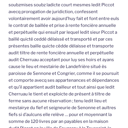
soubzmises soubz ladicte court mesmes ledit Piccot
avecq prorogation de juridiction, confessent
volontairement avoir aujourd’huy fait et font entre euls
le contrat de baillée et prise à rente foncière annuelle
et perpétuelle qui ensuit par lequel ledit sieur Piccot a
baillé quicté ceddé délaissé et transporté et par ces
présentes baille quicte cèdde délaisse et transporte
audit tiltre de rente foncière annuelle et perpétuelle
audit Cherruau acceptant pour luy ses hoirs et ayans
cause le lieu et mestairie de Landefrière situé ès
paroisse de Sennone et Congrier, comme il se poursuit
et comporte avecq ses appartenances et dépendances
et qu’il appartient audit bailleur et tout ainsi que ledit
Cherruau le tient et exploicte de présent à tiltre de
ferme sans aucune réservation ; tenu ledit lieu et
mestairye du fief et seigneurie de Senonne et aultres
fiefs si d’aulcuns elle relève … pour et moyennant la
somme de 120 livres par an payables en la maison