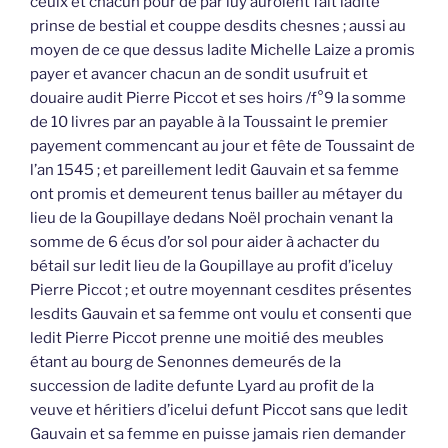
ceulx et chacun pour de par luy auroient fait ladite
prinse de bestial et couppe desdits chesnes ; aussi au
moyen de ce que dessus ladite Michelle Laize a promis
payer et avancer chacun an de sondit usufruit et
douaire audit Pierre Piccot et ses hoirs /f°9 la somme
de 10 livres par an payable à la Toussaint le premier
payement commencant au jour et fête de Toussaint de
l’an 1545 ; et pareillement ledit Gauvain et sa femme
ont promis et demeurent tenus bailler au métayer du
lieu de la Goupillaye dedans Noël prochain venant la
somme de 6 écus d’or sol pour aider à achacter du
bétail sur ledit lieu de la Goupillaye au profit d’iceluy
Pierre Piccot ; et outre moyennant cesdites présentes
lesdits Gauvain et sa femme ont voulu et consenti que
ledit Pierre Piccot prenne une moitié des meubles
étant au bourg de Senonnes demeurés de la
succession de ladite defunte Lyard au profit de la
veuve et héritiers d’icelui defunt Piccot sans que ledit
Gauvain et sa femme en puisse jamais rien demander