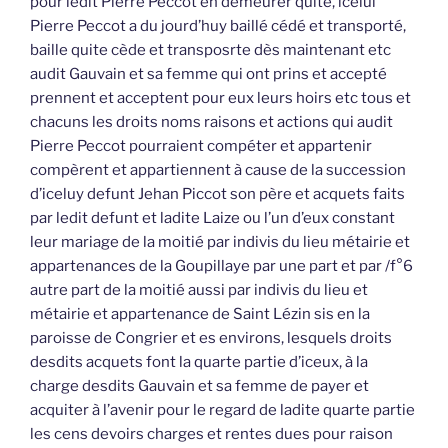
pour ledit Pierre Peccot en demeurer quite, icelui
Pierre Peccot a du jourd’huy baillé cédé et transporté,
baille quite cède et transposrte dès maintenant etc
audit Gauvain et sa femme qui ont prins et accepté
prennent et acceptent pour eux leurs hoirs etc tous et
chacuns les droits noms raisons et actions qui audit
Pierre Peccot pourraient compéter et appartenir
compèrent et appartiennent à cause de la succession
d’iceluy defunt Jehan Piccot son père et acquets faits
par ledit defunt et ladite Laize ou l’un d’eux constant
leur mariage de la moitié par indivis du lieu métairie et
appartenances de la Goupillaye par une part et par /f°6
autre part de la moitié aussi par indivis du lieu et
métairie et appartenance de Saint Lézin sis en la
paroisse de Congrier et es environs, lesquels droits
desdits acquets font la quarte partie d’iceux, à la
charge desdits Gauvain et sa femme de payer et
acquiter à l’avenir pour le regard de ladite quarte partie
les cens devoirs charges et rentes dues pour raison