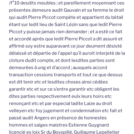
/f°10 desdits meubles ; et pareillement moyennant ces
présentes demeure audit Gauvain et sa femme le droit
qui audit Pierre Piccot compète et appartient du bétail
étant sur ledit lieu de Saint Lézin sans que ledit Pierre
Piccot y puisse jamais rien demander ; et a esté ce fait
et accordé après que ledit Pierre Piccot a dit assuré et
affirmé soy estre auparavant ce jour deument désisté
délaissé et départie de l’appel qu’il auroit interjeté de la
cloture dudit compte, et dont lesdites parties sont
demeurées à ung et d’accord ; auxquels accord
transaction cessions transports et tout ce que dessus
est dit tenir etc et lesdites choses ainsi cédées
garantir etc et sur ce s’entre garantir etc obligent les
dites parties respectivement eulx leurs hoirs etc
renonçant etc et par especial ladite Laize au droit
velleyen etc foy jugement et condemnation etc fait et
passé audit Angers en présence de honnestes
hommes et saiges maistres Estienne Guygnard
licencié es loix Sr du Boyspillé, Guillaume Lepelletier