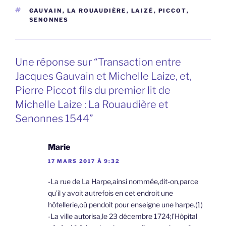
ÉTIQUETTES
GAUVAIN
,
LA ROUAUDIÈRE
,
LAIZÉ
,
PICCOT
,
SENONNES
Une réponse sur “Transaction entre
Jacques Gauvain et Michelle Laize, et,
Pierre Piccot fils du premier lit de
Michelle Laize : La Rouaudière et
Senonnes 1544”
Marie
17 MARS 2017 À 9:32
-La rue de La Harpe,ainsi nommée,dit-on,parce
qu’il y avoit autrefois en cet endroit une
hôtellerie,où pendoit pour enseigne une harpe.(1)
-La ville autorisa,le 23 décembre 1724;l’Hôpital