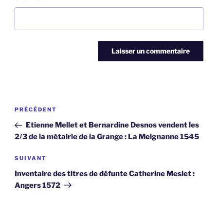
Navigation
Article
PRÉCÉDENT
de
précédent
Etienne Mellet et Bernardine Desnos vendent les
l’article
2/3 de la métairie de la Grange : La Meignanne 1545
Article
SUIVANT
suivant
Inventaire des titres de défunte Catherine Meslet :
Angers 1572