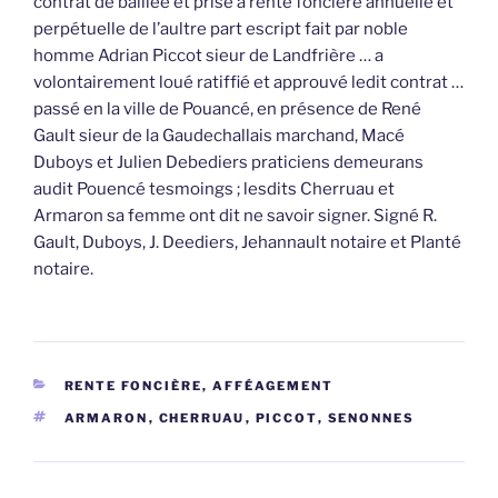
contrat de baillée et prise à rente foncière annuelle et
perpétuelle de l’aultre part escript fait par noble
homme Adrian Piccot sieur de Landfrière … a
volontairement loué ratiffié et approuvé ledit contrat …
passé en la ville de Pouancé, en présence de René
Gault sieur de la Gaudechallais marchand, Macé
Duboys et Julien Debediers praticiens demeurans
audit Pouencé tesmoings ; lesdits Cherruau et
Armaron sa femme ont dit ne savoir signer. Signé R.
Gault, Duboys, J. Deediers, Jehannault notaire et Planté
notaire.
CATÉGORIES
RENTE FONCIÈRE, AFFÉAGEMENT
ÉTIQUETTES
ARMARON
,
CHERRUAU
,
PICCOT
,
SENONNES