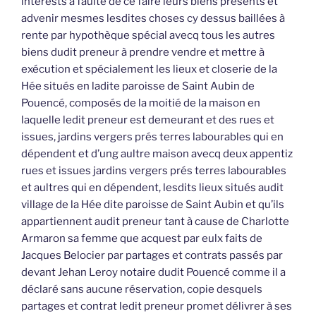
intérests à faulte de ce faire leurs biens présents et
advenir mesmes lesdites choses cy dessus baillées à
rente par hypothèque spécial avecq tous les autres
biens dudit preneur à prendre vendre et mettre à
exécution et spécialement les lieux et closerie de la
Hée situés en ladite paroisse de Saint Aubin de
Pouencé, composés de la moitié de la maison en
laquelle ledit preneur est demeurant et des rues et
issues, jardins vergers prés terres labourables qui en
dépendent et d’ung aultre maison avecq deux appentiz
rues et issues jardins vergers prés terres labourables
et aultres qui en dépendent, lesdits lieux situés audit
village de la Hée dite paroisse de Saint Aubin et qu’ils
appartiennent audit preneur tant à cause de Charlotte
Armaron sa femme que acquest par eulx faits de
Jacques Belocier par partages et contrats passés par
devant Jehan Leroy notaire dudit Pouencé comme il a
déclaré sans aucune réservation, copie desquels
partages et contrat ledit preneur promet délivrer à ses