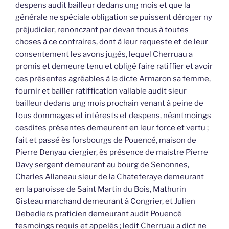
despens audit bailleur dedans ung mois et que la
générale ne spéciale obligation se puissent déroger ny
préjudicier, renonczant par devan tnous à toutes
choses à ce contraires, dont à leur requeste et de leur
consentement les avons jugés, lequel Cherruau a
promis et demeure tenu et obligé faire ratiffier et avoir
ces présentes agréables à la dicte Armaron sa femme,
fournir et bailler ratiffication vallable audit sieur
bailleur dedans ung mois prochain venant à peine de
tous dommages et intérests et despens, néantmoings
cesdites présentes demeurent en leur force et vertu ;
fait et passé ès forsbourgs de Pouencé, maison de
Pierre Denyau ciergier, ès présence de maistre Pierre
Davy sergent demeurant au bourg de Senonnes,
Charles Allaneau sieur de la Chateferaye demeurant
en la paroisse de Saint Martin du Bois, Mathurin
Gisteau marchand demeurant à Congrier, et Julien
Debediers praticien demeurant audit Pouencé
tesmoings requis et appelés ; ledit Cherruau a dict ne