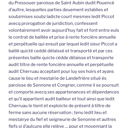
du Pressouer paroisse de Saint Aubin dudit Pouencé
d’aultre, lesquelles parties deuement establies et
soubzmises soubz ladicte court mesmes ledit Piccot
avecq prorogation de juridiction, confessent
volontairement avoir aujourd’huy fait et font entre euls
le contrat de baillée et prise à rente foncière annuelle
et perpétuelle qui ensuit par lequel ledit sieur Piccot a
baillé quicté ceddé délaissé et transporté et par ces
présentes baille quicte cèdde délaisse et transporte
audit tiltre de rente foncière annuelle et perpétuelle
audit Cherruau acceptant pour luy ses hoirs et ayans
cause le lieu et mestairie de Landefrière situé ès
paroisse de Sennone et Congrier, comme il se poursuit
et comporte avecq ses appartenances et dépendances
et qu’il appartient audit bailleur et tout ainsi que ledit
Cherruau le tient et exploicte de présent à tiltre de
ferme sans aucune réservation ; tenu ledit lieu et
mestairye du fief et seigneurie de Senonne et aultres
fiefs si d’aulcuns elle relève … pour et moyennant la