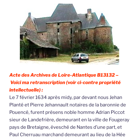
Acte des Archives de Loire-Atlantique B13132 –
Voici ma retranscription (voir ci-contre propriété
intellectuelle) :
Le 7 février 1634 après midy, par devant nous Jehan
Planté et Pierre Jehannault notaires de la baronnie de
Pouencé, furent présens noble homme Adrian Piccot
sieur de Landefrière, demeurant en la ville de Fougeray
pays de Bretaigne, évesché de Nantes d’une part, et
Paul Cherruau marchand demeurant au lieu de la Hée