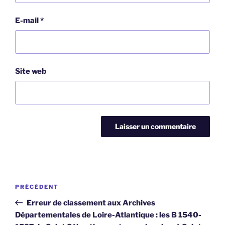
E-mail
*
Site web
Navigation
Article
PRÉCÉDENT
de
précédent
Erreur de classement aux Archives
l’article
Départementales de Loire-Atlantique : les B 1540-