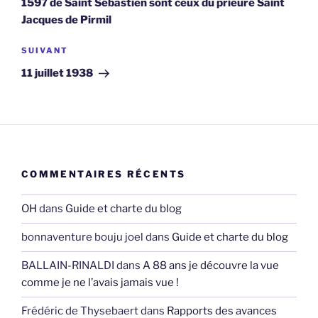
1597 de Saint Sébastien sont ceux du prieuré Saint
Jacques de Pirmil
Article
SUIVANT
suivant
11 juillet 1938
COMMENTAIRES RÉCENTS
OH
dans
Guide et charte du blog
bonnaventure bouju joel
dans
Guide et charte du blog
BALLAIN-RINALDI
dans
A 88 ans je découvre la vue
comme je ne l’avais jamais vue !
Frédéric de Thysebaert
dans
Rapports des avances