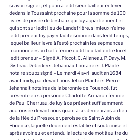
scavoir signer ; et pourra ledit sieur bailleur enlever
dedans la Toussaint prochaine pour la somme de 100
livres de prisée de bestiaux qui luy appartiennent et
qui sont sur ledit lieu de Landefrière, si mieux n’aime
ledit preneur luy payer ladite somme dans ledit temps,
lequel bailleur levra à l’esté prochain les sepmances
mantionnées au bail à ferme dudit lieu fait entre lui et
ledit preneur – Signé A. Piccot, C. Allaneau, P. Davy, M.
Gisteau, Debediers, Jehannault notaire et J. Planté
notaire soubz signé – Le mardi 4 avril audit an 1634
avant midy, par devant nous Jehan Planté et Pierre
Jehannalt notaires de la baronnie de Pouencé, fut
présente en sa personne Charlotte Armaron femme
de Paul Cherruau, de luy à ce présent suffisamment
auctorisée devant nous quant à ce, demeurans au lieu
de la Hée du Pressouer, paroisse de Saint Aubin de
Pouencé, laquelle deuement establie et soubzmise et
après avoir eu et entendu la lecture de mot à aultre du