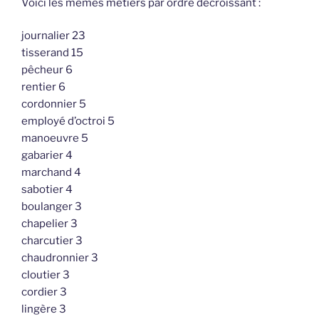
Voici les mêmes métiers par ordre décroissant :
journalier 23
tisserand 15
pêcheur 6
rentier 6
cordonnier 5
employé d’octroi 5
manoeuvre 5
gabarier 4
marchand 4
sabotier 4
boulanger 3
chapelier 3
charcutier 3
chaudronnier 3
cloutier 3
cordier 3
lingère 3