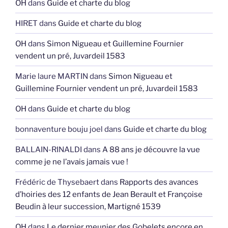
OH
dans
Guide et charte du blog
HIRET
dans
Guide et charte du blog
OH
dans
Simon Nigueau et Guillemine Fournier
vendent un pré, Juvardeil 1583
Marie laure MARTIN
dans
Simon Nigueau et
Guillemine Fournier vendent un pré, Juvardeil 1583
OH
dans
Guide et charte du blog
bonnaventure bouju joel
dans
Guide et charte du blog
BALLAIN-RINALDI
dans
A 88 ans je découvre la vue
comme je ne l’avais jamais vue !
Frédéric de Thysebaert
dans
Rapports des avances
d’hoiries des 12 enfants de Jean Berault et Françoise
Beudin à leur succession, Martigné 1539
OH
dans
Le dernier meunier des Gobelets encore en