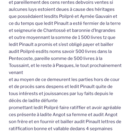
et pareillement des cens rentes debvoirs ventes si
aulcunes luys estoient deues à cause des héritages
que possèdaient lesdits Poilpré et Aymée Gauvain et
ce du temps que ledit Pinault a esté fermier de la terre
et seigneurie de Chantossé et baronnie d’Ingrandes
et outre moyennant la somme de 1 500 livres tz que
ledit Pinault a promis et s’est obligé payer et bailler
audit Poilpré esdits noms savoir 500 livres dans la
Pentecoste, pareille somme de 500 livres à la
Toussaint, et le reste à Pasques, le tout prochainement
venant
et au moyen de ce demeurent les parties hors de cour
et de procès sans despens et ledit Pinault quite de
tous intérests et jouissances par luy faits depuis le
décès de ladite défunte
promettant ledit Poilpré faire ratiffier et avoir agréable
ces présente à ladite Angot sa femme et audit Angot
son frère et en fournir et bailler audit Pinault lettres de
ratiffication bonne et vallable dedans 4 sepmaines