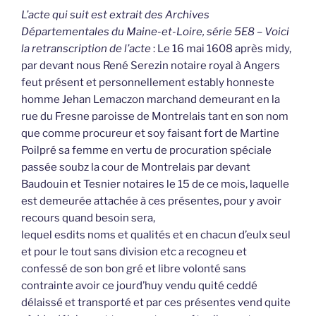
L’acte qui suit est extrait des Archives
Départementales du Maine-et-Loire, série 5E8 – Voici
la retranscription de l’acte
: Le 16 mai 1608 après midy,
par devant nous René Serezin notaire royal à Angers
feut présent et personnellement estably honneste
homme Jehan Lemaczon marchand demeurant en la
rue du Fresne paroisse de Montrelais tant en son nom
que comme procureur et soy faisant fort de Martine
Poilpré sa femme en vertu de procuration spéciale
passée soubz la cour de Montrelais par devant
Baudouin et Tesnier notaires le 15 de ce mois, laquelle
est demeurée attachée à ces présentes, pour y avoir
recours quand besoin sera,
lequel esdits noms et qualités et en chacun d’eulx seul
et pour le tout sans division etc a recogneu et
confessé de son bon gré et libre volonté sans
contrainte avoir ce jourd’huy vendu quité ceddé
délaissé et transporté et par ces présentes vend quite