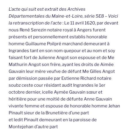
L’acte qui suit est extrait des Archives
Départementales du Maine-et-Loire, série 5E8 – Voici
la retranscription de l’acte
: Le 11 avril 1620, par devant
nous René Serezin notaire royal à Angers furent
présents et personnellement establis honorable
homme Guillaume Poilpré marchand demeurant à
Ingrandes tant en son nom quepour et au nom et soy
faisant fort de Julienne Angot son espouse et de Me
Mathurin Angot son frère, ayant les droits de Aimée
Gauvain leur mère veufve de défunt Me Gilles Angot
par démission passée par Estienne Richard notaire
soubz ceste cour résidant audit Ingrandes le 1er
octobre dernier, icelle Aymée Gauvain sœur et
héritière pour une moitié de défunte Anne Gauvain
vivante femme et espouse de honorable homme Jehan
Pinault sieur de la Brunetière d’une part
et ledit Pinault demeurant en la paroisse de
Montejehan d’autre part