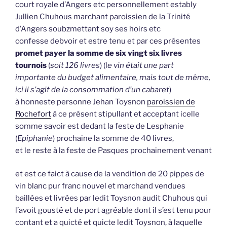
court royale d’Angers etc personnellement estably
Jullien Chuhous marchant paroissien de la Trinité
d’Angers soubzmettant soy ses hoirs etc
confesse debvoir et estre tenu et par ces présentes
promet payer la somme de six vingt six livres
tournois
(
soit 126 livres
) (l
e vin était une part
importante du budget alimentaire, mais tout de même,
ici il s’agit de la consommation d’un cabaret
)
à honneste personne Jehan Toysnon
paroissien de
Rochefort
à ce présent stipullant et acceptant icelle
somme savoir est dedant la feste de Lesphanie
(
Epiphanie
) prochaine la somme de 40 livres,
et le reste à la feste de Pasques prochainement venant
et est ce faict à cause de la vendition de 20 pippes de
vin blanc pur franc nouvel et marchand vendues
baillées et livrées par ledit Toysnon audit Chuhous qui
l’avoit gousté et de port agréable dont il s’est tenu pour
contant et a quicté et quicte ledit Toysnon, à laquelle