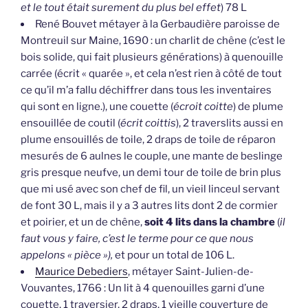
et le tout était surement du plus bel effet
) 78 L
René Bouvet métayer à la Gerbaudière paroisse de
Montreuil sur Maine, 1690 : un charlit de chêne (c’est le
bois solide, qui fait plusieurs générations) à quenouille
carrée (écrit « quarée », et cela n’est rien à côté de tout
ce qu’il m’a fallu déchiffrer dans tous les inventaires
qui sont en ligne.), une couette (
écroit coitte
) de plume
ensouillée de coutil (
écrit coittis
), 2 traverslits aussi en
plume ensouillés de toile, 2 draps de toile de réparon
mesurés de 6 aulnes le couple, une mante de beslinge
gris presque neufve, un demi tour de toile de brin plus
que mi usé avec son chef de fil, un vieil linceul servant
de font 30 L, mais il y a 3 autres lits dont 2 de cormier
et poirier, et un de chêne,
soit 4 lits dans la chambre
(
il
faut vous y faire, c’est le terme pour ce que nous
appelons « pièce »),
et pour un total de 106 L.
Maurice Debediers
, métayer Saint-Julien-de-
Vouvantes, 1766 : Un lit à 4 quenouilles garni d’une
couette, 1 traversier, 2 draps, 1 vieille couverture de