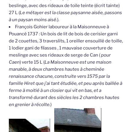
beslinge, avec des rideaux de toile teinte (écrit tainte)
27 L (
Le métayer est la classe paysanne aisée, passons
à un paysan moins aisé.
).
François Gohier laboureur à la Maisonneuve à
Pouancé 1737 : Un bois de lit de bois de cerisier garni
de 2 couettes, 3 traverslits, 1 oreiller ensouillé de toille,
1 lodier gani de filasses , 1 mauvaise couverture de
meslinge avec ses rideaux de serge de Can (
pour
Caen
) verte 15 L (
La Maisonneuve est une maison
manable, à deux chambres hautes à cheminée
renaissance chacune, construite vers 1575 par la
famille Hiret que j’ai tant étudiée, et peu après baillée à
ferme à moitié à un closier qui vit en bas, et a
transformé durant des siècles les 2 chambres hautes
en grenier à récolte.
)