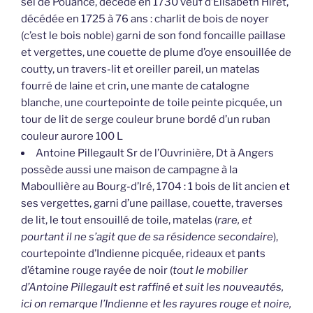
sel de Pouancé, décédé en 1730 veuf d’Elisabeth Hiret,
décédée en 1725 à 76 ans : charlit de bois de noyer
(c’est le bois noble) garni de son fond foncaille paillase
et vergettes, une couette de plume d’oye ensouillée de
coutty, un travers-lit et oreiller pareil, un matelas
fourré de laine et crin, une mante de catalogne
blanche, une courtepointe de toile peinte picquée, un
tour de lit de serge couleur brune bordé d’un ruban
couleur aurore 100 L
Antoine Pillegault Sr de l’Ouvrinière, Dt à Angers
possède aussi une maison de campagne à la
Maboullière au Bourg-d’Iré, 1704 : 1 bois de lit ancien et
ses vergettes, garni d’une paillase, couette, traverses
de lit, le tout ensouillé de toile, matelas (
rare, et
pourtant il ne s’agit que de sa résidence secondaire
),
courtepointe d’Indienne picquée, rideaux et pants
d’étamine rouge rayée de noir (
tout le mobilier
d’Antoine Pillegault est raffiné et suit les nouveautés,
ici on remarque l’Indienne et les rayures rouge et noire,