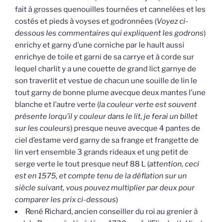
fait à grosses quenouilles tournées et cannelées et les
costés et pieds à voyses et godronnées (
Voyez ci-
dessous les commentaires qui expliquent les godrons
)
enrichy et garny d’une corniche par le hault aussi
enrichye de toile et garni de sa carrye et à corde sur
lequel charlit y a une couette de grand lict garnye de
son traverlit et vestue de chacun une souille de lin le
tout garny de bonne plume avecque deux mantes l’une
blanche et l’autre verte (
la couleur verte est souvent
présente lorqu’il y couleur dans le lit, je ferai un billet
sur les couleurs
) presque neuve avecque 4 pantes de
ciel d’estame verd garny de sa frange et frangette de
lin vert ensemble 3 grands rideaux et ung petit de
serge verte le tout presque neuf 88 L (
attention, ceci
est en 1575, et compte tenu de la déflation sur un
siècle suivant, vous pouvez multiplier par deux pour
comparer les prix ci-dessous
)
René Richard, ancien conseiller du roi au grenier à