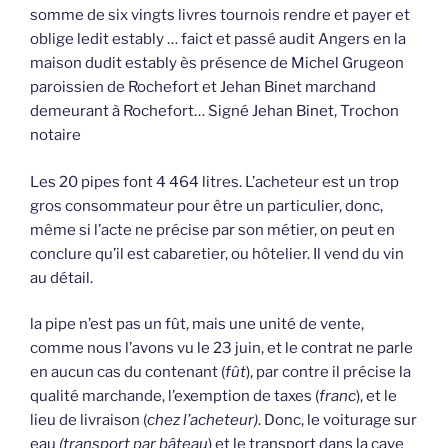
somme de six vingts livres tournois rendre et payer et
oblige ledit estably … faict et passé audit Angers en la
maison dudit estably ès présence de Michel Grugeon
paroissien de Rochefort et Jehan Binet marchand
demeurant à Rochefort… Signé Jehan Binet, Trochon
notaire
Les 20 pipes font 4 464 litres. L’acheteur est un trop
gros consommateur pour être un particulier, donc,
même si l’acte ne précise par son métier, on peut en
conclure qu’il est cabaretier, ou hôtelier. Il vend du vin
au détail.
la pipe n’est pas un fût, mais une unité de vente,
comme nous l’avons vu le 23 juin, et le contrat ne parle
en aucun cas du contenant (
fût
), par contre il précise la
qualité marchande, l’exemption de taxes (
franc
), et le
lieu de livraison (
chez l’acheteur)
. Donc, le voiturage sur
eau
(transport par bâteau
) et le transport dans la cave