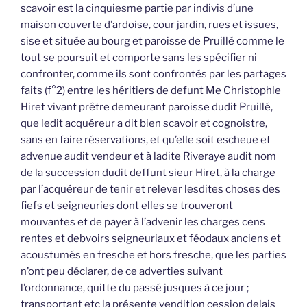
scavoir est la cinquiesme partie par indivis d’une
maison couverte d’ardoise, cour jardin, rues et issues,
sise et située au bourg et paroisse de Pruillé comme le
tout se poursuit et comporte sans les spécifier ni
confronter, comme ils sont confrontés par les partages
faits (f°2) entre les héritiers de defunt Me Christophle
Hiret vivant prêtre demeurant paroisse dudit Pruillé,
que ledit acquéreur a dit bien scavoir et cognoistre,
sans en faire réservations, et qu’elle soit escheue et
advenue audit vendeur et à ladite Riveraye audit nom
de la succession dudit deffunt sieur Hiret, à la charge
par l’acquéreur de tenir et relever lesdites choses des
fiefs et seigneuries dont elles se trouveront
mouvantes et de payer à l’advenir les charges cens
rentes et debvoirs seigneuriaux et féodaux anciens et
acoustumés en fresche et hors fresche, que les parties
n’ont peu déclarer, de ce adverties suivant
l’ordonnance, quitte du passé jusques à ce jour ;
transportant etc la présente vendition cession delais