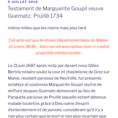
PUBLIÉ
5 JUILLET 2016
LE
Testament de Marguerite Goupil veuve
Guematz : Pruillé 1734
même milieu que les miens mais plus tard.
Cet acte est aux Archives Départementales du Maine-
et-Loire, 5E36 – Voici sa retranscription (voir ci-contre
propriété intellectuelle) :
Le 21 juin 1687 après midy par devant nous Gilles
Bertrie notaire soubz la cour et chastelenie de Grez sur
Maine, résidant paroisse de Neufville, fut présente
establye et soubmise Marguerite Goupil veufve de
deffunt Jacques Guematz demeurant au lieu de
Pacquete paroisse de Pruillé laquelle estant détenue
malade toutefois grâce à Dieu saine d’esprit
d’entendement et de pensée, considérant qu’il n’y a
rien plus certain que la mort ni rien plus incertain que