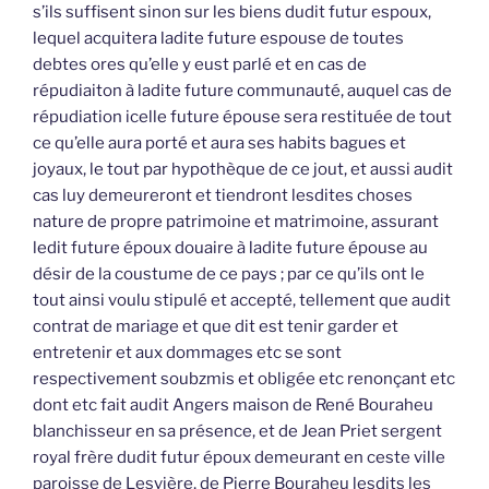
s’ils suffisent sinon sur les biens dudit futur espoux,
lequel acquitera ladite future espouse de toutes
debtes ores qu’elle y eust parlé et en cas de
répudiaiton à ladite future communauté, auquel cas de
répudiation icelle future épouse sera restituée de tout
ce qu’elle aura porté et aura ses habits bagues et
joyaux, le tout par hypothèque de ce jout, et aussi audit
cas luy demeureront et tiendront lesdites choses
nature de propre patrimoine et matrimoine, assurant
ledit future époux douaire à ladite future épouse au
désir de la coustume de ce pays ; par ce qu’ils ont le
tout ainsi voulu stipulé et accepté, tellement que audit
contrat de mariage et que dit est tenir garder et
entretenir et aux dommages etc se sont
respectivement soubzmis et obligée etc renonçant etc
dont etc fait audit Angers maison de René Bouraheu
blanchisseur en sa présence, et de Jean Priet sergent
royal frère dudit futur époux demeurant en ceste ville
paroisse de Lesvière, de Pierre Bouraheu lesdits les