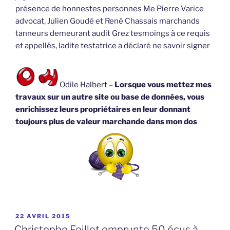
présence de honnestes personnes Me Pierre Varice
advocat, Julien Goudé et René Chassais marchands
tanneurs demeurant audit Grez tesmoings à ce requis
et appellés, ladite testatrice a déclaré ne savoir signer
Odile Halbert –
Lorsque vous mettez mes
travaux sur un autre site ou base de données, vous
enrichissez leurs propriétaires en leur donnant
toujours plus de valeur marchande dans mon dos
PUBLIÉ
22 AVRIL 2015
LE
Christophe Feillet emprunte 50 écus à