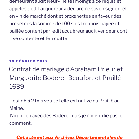
demeurant audit Neufville tesmoings à ce requis et
appelés ; ledit acquéreur a déclaré ne savoir signer ; et
en vin de marché dont et proxenettes en faveur des
présetnes la somme de 100 sols trounois payée et
baillée content par ledit acquéreur audit vendeur dont
il se contente et l’en quitte
PUBLIÉ
16 FÉVRIER 2017
LE
Contrat de mariage d’Abraham Prieur et
Marguerite Bodere : Beaufort et Pruillé
1639
Il est déjà 2 fois veuf, et elle est native du Pruillé au
Maine.
J’ai un lien avec des Bodere, mais je n’identifie pas ici
comment.
Cet acte est aux Archives Départementales du