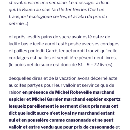
cheval, environ une semaine. Le messager a donc
quitté Rouen au plus tard le 1er février. C’est un
transport écologique certes, et à l’abri du prix du
pétrole…
)
et après lesdits pains de sucre avoir esté ostez de
ladite basle icelle auroit esté pesée avec ses cordages
et pailles par ledit Carré, lequel auroit trouvé qu’icelle
cordaiges est pailles et serpillière pèsent neuf livres,
(le poids net du sucre est donc de 81 – 9 = 72 livres)
desquelles dires et de la vacation avons décerné acte
auxdites partyes pour leur valloir et servir ce que de
raison
en présence de Michel Robeveille marchand
espicier et Michel Garnier marchand espicier expertz
lesquelz pareillement le serment d’eux pris nous ont
dict que ledit sucre n’est loyal ny marchand estant
nul et en poussière comme cassonnade et ne peut
valloir et estre vendu que pour prix de cassonnade
et