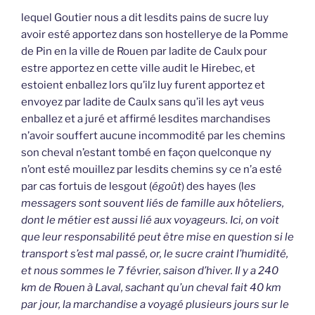
lequel Goutier nous a dit lesdits pains de sucre luy
avoir esté apportez dans son hostellerye de la Pomme
de Pin en la ville de Rouen par ladite de Caulx pour
estre apportez en cette ville audit le Hirebec, et
estoient enballez lors qu’ilz luy furent apportez et
envoyez par ladite de Caulx sans qu’il les ayt veus
enballez et a juré et affirmé lesdites marchandises
n’avoir souffert aucune incommodité par les chemins
son cheval n’estant tombé en façon quelconque ny
n’ont esté mouillez par lesdits chemins sy ce n’a esté
par cas fortuis de lesgout (
égoût
) des hayes (l
es
messagers sont souvent liés de famille aux hôteliers,
dont le métier est aussi lié aux voyageurs. Ici, on voit
que leur responsabilité peut être mise en question si le
transport s’est mal passé, or, le sucre craint l’humidité,
et nous sommes le 7 février, saison d’hiver. Il y a 240
km de Rouen à Laval, sachant qu’un cheval fait 40 km
par jour, la marchandise a voyagé plusieurs jours sur le