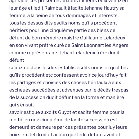
agréable ces présentes auxdits mineurs eulx venuz en
leur âge et ledit Raimbault à ladite Jehanne Hautry sa
femme, à la peine de tous dommages et intérests,
tous les dessus dits esdits noms qu’ils procèdent
héritiers pour une cinquième partie des biens de
défunt de bon mémoire maistre Guillaume Lelardeux
en son vivant prêtre curé de Saint Leonnart les Angers
comme représentants Jehan Lelardeux frère dudit
défunt
soubzmectans lesdits establis esdits noms et qualités
qu’ils procèdent etc confessent avoir ce jourd’huy fait
les partages et choisies des choses héritaulx à eulx
escheues succédées et advenues par le décès trespas
de la succession dudit défunt en la forme et manière
qui s’ensuit
savoir est que auxdits Guyot et sadite femme pour la
moitié en ung cinquième de ladite succession est
demeuré et demeure par ces présentes pour luy leurs
hoirs etc tel droit et action que ledit défunt avoit et