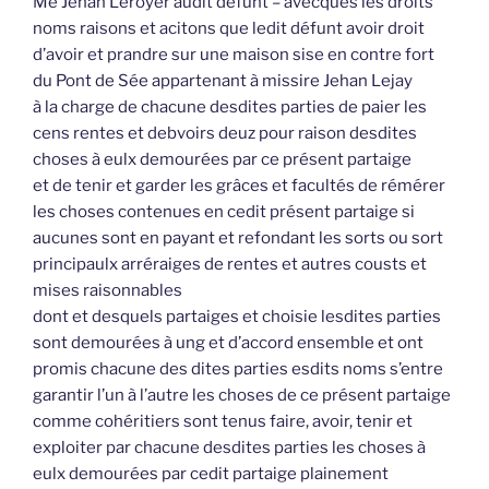
Me Jehan Leroyer audit défunt – avecques les droits
noms raisons et acitons que ledit défunt avoir droit
d’avoir et prandre sur une maison sise en contre fort
du Pont de Sée appartenant à missire Jehan Lejay
à la charge de chacune desdites parties de paier les
cens rentes et debvoirs deuz pour raison desdites
choses à eulx demourées par ce présent partaige
et de tenir et garder les grâces et facultés de rémérer
les choses contenues en cedit présent partaige si
aucunes sont en payant et refondant les sorts ou sort
principaulx arréraiges de rentes et autres cousts et
mises raisonnables
dont et desquels partaiges et choisie lesdites parties
sont demourées à ung et d’accord ensemble et ont
promis chacune des dites parties esdits noms s’entre
garantir l’un à l’autre les choses de ce présent partaige
comme cohéritiers sont tenus faire, avoir, tenir et
exploiter par chacune desdites parties les choses à
eulx demourées par cedit partaige plainement