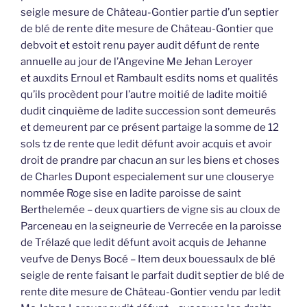
seigle mesure de Château-Gontier partie d’un septier
de blé de rente dite mesure de Château-Gontier que
debvoit et estoit renu payer audit défunt de rente
annuelle au jour de l’Angevine Me Jehan Leroyer
et auxdits Ernoul et Rambault esdits noms et qualités
qu’ils procèdent pour l’autre moitié de ladite moitié
dudit cinquième de ladite succession sont demeurés
et demeurent par ce présent partaige la somme de 12
sols tz de rente que ledit défunt avoir acquis et avoir
droit de prandre par chacun an sur les biens et choses
de Charles Dupont especialement sur une clouserye
nommée Roge sise en ladite paroisse de saint
Berthelemée – deux quartiers de vigne sis au cloux de
Parceneau en la seigneurie de Verrecée en la paroisse
de Trélazé que ledit défunt avoit acquis de Jehanne
veufve de Denys Bocé – Item deux bouessaulx de blé
seigle de rente faisant le parfait dudit septier de blé de
rente dite mesure de Château-Gontier vendu par ledit