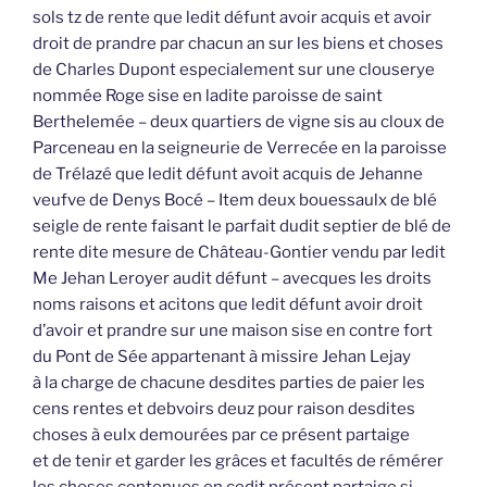
sols tz de rente que ledit défunt avoir acquis et avoir
droit de prandre par chacun an sur les biens et choses
de Charles Dupont especialement sur une clouserye
nommée Roge sise en ladite paroisse de saint
Berthelemée – deux quartiers de vigne sis au cloux de
Parceneau en la seigneurie de Verrecée en la paroisse
de Trélazé que ledit défunt avoit acquis de Jehanne
veufve de Denys Bocé – Item deux bouessaulx de blé
seigle de rente faisant le parfait dudit septier de blé de
rente dite mesure de Château-Gontier vendu par ledit
Me Jehan Leroyer audit défunt – avecques les droits
noms raisons et acitons que ledit défunt avoir droit
d’avoir et prandre sur une maison sise en contre fort
du Pont de Sée appartenant à missire Jehan Lejay
à la charge de chacune desdites parties de paier les
cens rentes et debvoirs deuz pour raison desdites
choses à eulx demourées par ce présent partaige
et de tenir et garder les grâces et facultés de rémérer