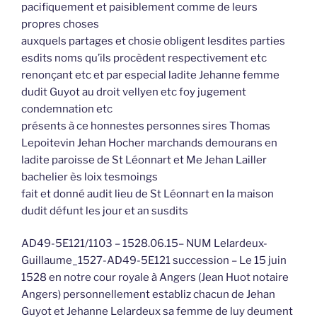
pacifiquement et paisiblement comme de leurs
propres choses
auxquels partages et chosie obligent lesdites parties
esdits noms qu’ils procèdent respectivement etc
renonçant etc et par especial ladite Jehanne femme
dudit Guyot au droit vellyen etc foy jugement
condemnation etc
présents à ce honnestes personnes sires Thomas
Lepoitevin Jehan Hocher marchands demourans en
ladite paroisse de St Léonnart et Me Jehan Lailler
bachelier ès loix tesmoings
fait et donné audit lieu de St Léonnart en la maison
dudit défunt les jour et an susdits
AD49-5E121/1103 – 1528.06.15– NUM Lelardeux-
Guillaume_1527-AD49-5E121 succession – Le 15 juin
1528 en notre cour royale à Angers (Jean Huot notaire
Angers) personnellement establiz chacun de Jehan
Guyot et Jehanne Lelardeux sa femme de luy deument