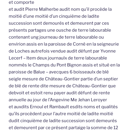
et comporte
et audit Pierre Malherbe audit nom qu’il procède la
moitié d’une moitié d’un cinquième de ladite
succession sont demourés et demeurent par ces
présents partages une ousche de terre labourable
contenant ung journeau de terre labourable ou
envirion assis en la paroisse de Corné en la seigneurie
de Loches autrefois vendue audit défunt par Yvonne
Lecerf – Item deux journaulx de terre labourable
nommés le Champs du Pont Bignon assis et situé en la
paroisse de Balue – avecques 6 boisseaulx de blé
seigle mesure de Château-Gontier partie d’un septier
de blé de rente dite mesure de Château-Gontier que
debvoit et estoit renu payer audit défunt de rente
annuelle au jour de l’Angevine Me Jehan Leroyer
et auxdits Ernoul et Rambault esdits noms et qualités
qu’ils procèdent pour l’autre moitié de ladite moitié
dudit cinquième de ladite succession sont demeurés
et demeurent par ce présent partaige la somme de 12