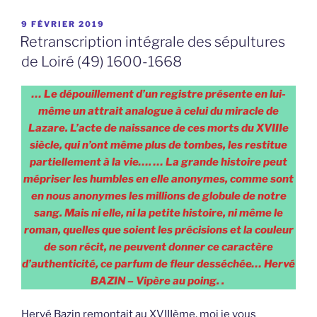
PUBLIÉ
9 FÉVRIER 2019
LE
Retranscription intégrale des sépultures
de Loiré (49) 1600-1668
… Le dépouillement d’un registre présente en lui-
même un attrait analogue à celui du miracle de
Lazare. L’acte de naissance de ces morts du XVIIIe
siècle, qui n’ont même plus de tombes, les restitue
partiellement à la vie…. … La grande histoire peut
mépriser les humbles en elle anonymes, comme sont
en nous anonymes les millions de globule de notre
sang. Mais ni elle, ni la petite histoire, ni même le
roman, quelles que soient les précisions et la couleur
de son récit, ne peuvent donner ce caractère
d’authenticité, ce parfum de fleur desséchée… Hervé
BAZIN – Vipère au poing. .
Hervé Bazin remontait au XVIIIème, moi je vous