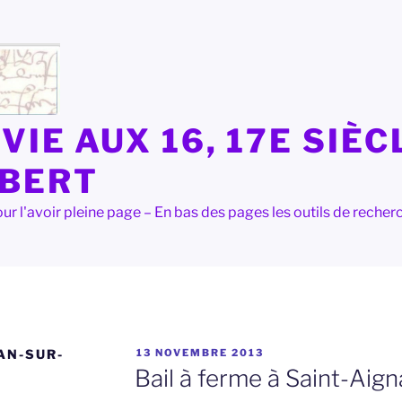
VIE AUX 16, 17E SIÈC
LBERT
e pour l'avoir pleine page – En bas des pages les outils de rec
PUBLIÉ
AN-SUR-
13 NOVEMBRE 2013
LE
Bail à ferme à Saint-Aig