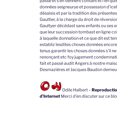
passé et s’en tiennent contant et l’en qu
données seigneurye et possession d’icell
désaisis et par la tradition des présentes
Gaultier, à la charge du droit de réversion
Gaultyer décédast sans enfants ou ses e
que leur succession tombast en ligne col
à laquelle donnation et ce que dit est ten
establiz lesdites choses données encor
tenus garantir les choses données s’il ne 
renonçant etc foy jugement condemnati
fait et passé audit Angers à nostre mais
Desmazières et Jacques Baudon demeur
Odile Halbert –
Reproduction
d’Internet
Merci d’en discuter sur ce blo