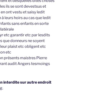
ittent et desquelles dites choses
es ils se sont devestsus et
 en ont vestu et saisy ledit
 à leurs hoirs au cas que ledit
nfants sans enfants en sorte
latérale
yr etc garantir etc par lesdits
es que donneurs ne soyent
leur plaist etc obligent etc
on etc
on présents maistres Pierre
ant audit Angers tesmoings
 interdite sur autre endroit
g.