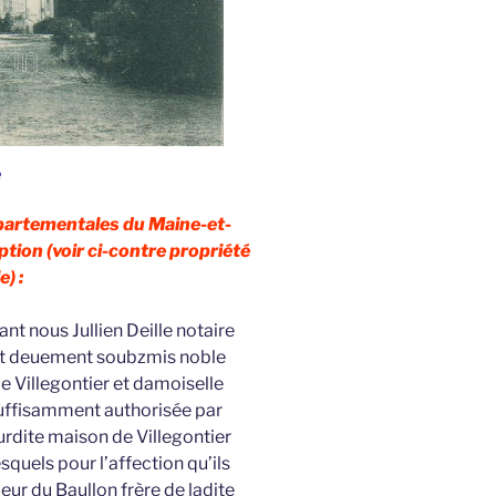
e
épartementales du Maine-et-
ption (voir ci-contre propriété
e) :
t nous Jullien Deille notaire
 et deuement soubzmis noble
 Villegontier et damoiselle
suffisamment authorisée par
rdite maison de Villegontier
quels pour l’affection qu’ils
ur du Baullon frère de ladite