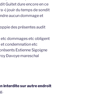
dit Guitet dure encore en ce
era ») jouir du temps de sondit
étendre aucun dommage et
coppie des présentes audit
nir etc dommages etc obligent
t et condemnation etc
r présents Estienne Sigoigne
ffroy Davoye mareschal
 interdite sur autre endroit
g.