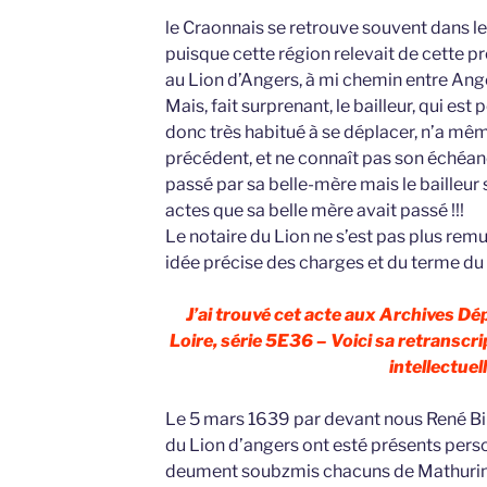
le Craonnais se retrouve souvent dans l
puisque cette région relevait de cette pro
au Lion d’Angers, à mi chemin entre Ang
Mais, fait surprenant, le bailleur, qui e
donc très habitué à se déplacer, n’a même
précédent, et ne connaît pas son échéanc
passé par sa belle-mère mais le bailleur s
actes que sa belle mère avait passé !!!
Le notaire du Lion ne s’est pas plus remu
idée précise des charges et du terme du b
J’ai trouvé cet acte aux Archives D
Loire, série 5E36 – Voici sa retranscri
intellectuell
Le 5 mars 1639 par devant nous René Bill
du Lion d’angers ont esté présents pers
deument soubzmis chacuns de Mathuri