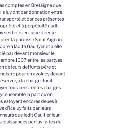
 ses comptes en Bretaigne que
 ils luy ont par donnation entre
transporté et par ces présentes
opriété et à perpétuité audit
y ses hoirs en ligne directe
itué en la paroisse Saint Aignan
re à ladite Gaultyer et à elle
ié par devant monsieur le
novembre 1607 entre les partyes
on de leurs deffunts père et
gnoistre pour en avoir cy devant
éserver, à la charge dudit
payer tous cens rentes charges
yr ensemble la part qu’on
s estoyent encores deues à
e d’iceluy faits par leurs
neurs que ledit Gaultier leur
s jouissances par luy faites du