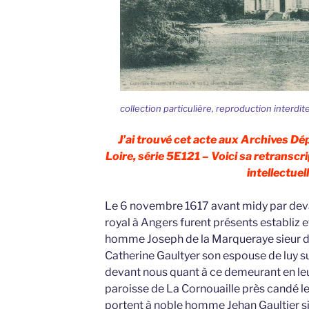
collection particulière, reproduction interdit
J’ai trouvé cet acte aux Archives D
Loire, série 5E121 – Voici sa retranscri
intellectuell
Le 6 novembre 1617 avant midy par devan
royal à Angers furent présents establiz
homme Joseph de la Marqueraye sieur de
Catherine Gaultyer son espouse de luy 
devant nous quant à ce demeurant en leu
paroisse de La Cornouaille près candé les
portent à noble homme Jehan Gaultier sie