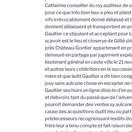
Catherine conseiller du roy auditeur de
pour ce que très bien leur a pleu et plaist
vifs irrévocablement donné délaissé et 
donnent délaissent et transportent en pr
Gaultier ce stipulant et acceptant pour lu
scavoir est le lieu et closerye de Gillié s
près Château-Gontier appartenant en prop
demeuré en partage par jugement expéd
lieutenant général en ceste ville le 21 
et autres leurs cohéritiers en la successi
mère et que ledit Gaultier a dit bien con
jouy sans aulcune chose en excepter ne r
Gaultier ses hoirs en ligne directe d’en 
et debvoirs tant du passé que de l’adven
pouroit demander des ventes sy aulcune
cause des acquisitions dudit lieu ou party
prédecesseurs recognoissant lesdits don
frère leur a tenu compte et fait raison de