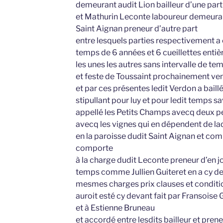
demeurant audit Lion bailleur d’une part
et Mathurin Leconte laboureur demeurant
Saint Aignan preneur d’autre part
entre lesquels parties respectivement a es
temps de 6 années et 6 cueillettes entiè
les unes les autres sans intervalle de 
et feste de Toussaint prochainement ven
et par ces présentes ledit Verdon a baill
stipullant pour luy et pour ledit temps sa
appellé les Petits Champs avecq deux pet
avecq les vignes qui en dépendent de ladi
en la paroisse dudit Saint Aignan et com
comporte
à la charge dudit Leconte preneur d’en jo
temps comme Jullien Guiteret en a cy dev
mesmes charges prix clauses et condition
auroit esté cy devant fait par Fransoise 
et à Estienne Bruneau
et accordé entre lesdits bailleur et pren