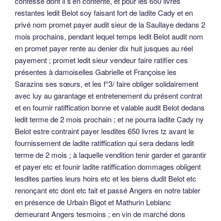
confessé dont il s’en contente, et pour les 650 livres
restantes ledit Belot soy faisant fort de ladite Cady et en
privé nom promet payer audit sieur de la Saullaye dedans 2
mois prochains, pendant lequel temps ledit Belot audit nom
en promet payer rente au denier dix huit jusques au réel
payement ; promet ledit sieur vendeur faire ratifier ces
présentes à damoiselles Gabrielle et Françoise les
Sarazins ses sœurs, et les f°3/ faire obliger solidairement
avec luy au garantage et entretenement du présent contrat
et en fournir ratiffication bonne et valable audit Belot dedans
ledit terme de 2 mois prochain ; et ne pourra ladite Cady ny
Belot estre contraint payer lesdites 650 livres tz avant le
fournissement de ladite ratiffication qui sera dedans ledit
terme de 2 mois ; à laquelle vendition tenir garder et garantir
et payer etc et founir ladite ratiffication dommages obligent
lesdites parties leurs hoirs etc et les biens dudit Belot etc
renonçant etc dont etc fait et passé Angers en notre tabler
en présence de Urbain Bigot et Mathurin Leblanc
demeurant Angers tesmoins ; en vin de marché dons