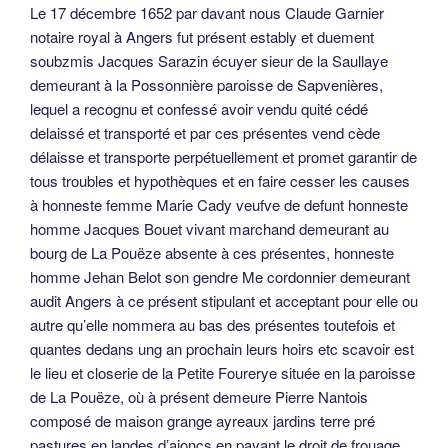
Le 17 décembre 1652 par davant nous Claude Garnier
notaire royal à Angers fut présent estably et duement
soubzmis Jacques Sarazin écuyer sieur de la Saullaye
demeurant à la Possonnière paroisse de Sapvenières,
lequel a recognu et confessé avoir vendu quité cédé
delaissé et transporté et par ces présentes vend cède
délaisse et transporte perpétuellement et promet garantir de
tous troubles et hypothèques et en faire cesser les causes
à honneste femme Marie Cady veufve de defunt honneste
homme Jacques Bouet vivant marchand demeurant au
bourg de La Pouëze absente à ces présentes, honneste
homme Jehan Belot son gendre Me cordonnier demeurant
audit Angers à ce présent stipulant et acceptant pour elle ou
autre qu’elle nommera au bas des présentes toutefois et
quantes dedans ung an prochain leurs hoirs etc scavoir est
le lieu et closerie de la Petite Fourerye située en la paroisse
de La Pouëze, où à présent demeure Pierre Nantois
composé de maison grange ayreaux jardins terre pré
pastures en landes d’ajoncs en payant le droit de frouage