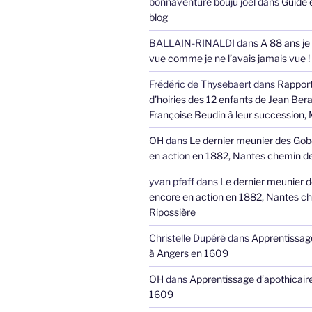
bonnaventure bouju joel
dans
Guide 
blog
BALLAIN-RINALDI
dans
A 88 ans je
vue comme je ne l’avais jamais vue !
Frédéric de Thysebaert
dans
Rappor
d’hoiries des 12 enfants de Jean Bera
Françoise Beudin à leur succession,
OH
dans
Le dernier meunier des Gob
en action en 1882, Nantes chemin de
yvan pfaff
dans
Le dernier meunier 
encore en action en 1882, Nantes ch
Ripossière
Christelle Dupéré
dans
Apprentissage
à Angers en 1609
OH
dans
Apprentissage d’apothicair
1609