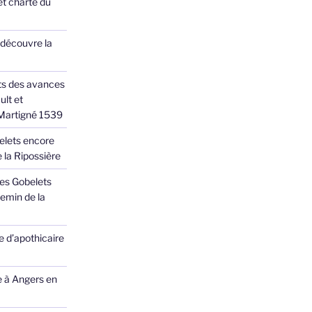
et charte du
 découvre la
ts des avances
ult et
 Martigné 1539
elets encore
 la Ripossière
des Gobelets
emin de la
 d’apothicaire
e à Angers en