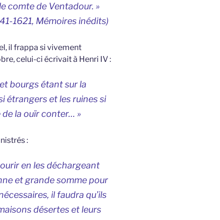
 le comte de Ventadour. »
541-1621,
Mémoires inédits
)
l, il frappa si vivement
re, celui-ci écrivait à Henri IV :
s et bourgs étant sur la
i étrangers et les ruines si
 de la ouïr conter… »
nistrés :
ecourir en les déchargeant
 bonne et grande somme pour
écessaires, il faudra qu’ils
maisons désertes et leurs