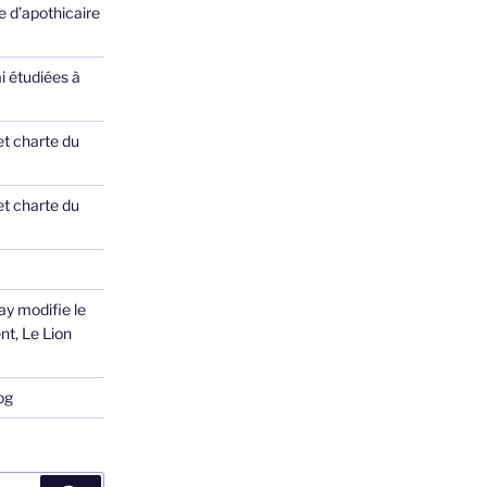
 d’apothicaire
ai étudiées à
et charte du
et charte du
ay modifie le
nt, Le Lion
og