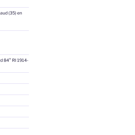
haud (35) en
rd 84° RI 1914-