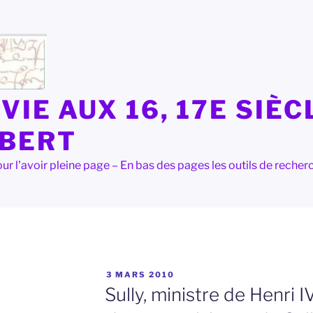
VIE AUX 16, 17E SIÈC
LBERT
e pour l'avoir pleine page – En bas des pages les outils de rec
PUBLIÉ
3 MARS 2010
LE
Sully, ministre de Henri IV