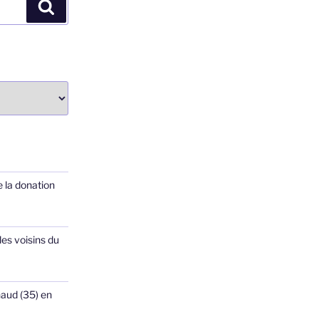
Recherche
 la donation
les voisins du
haud (35) en