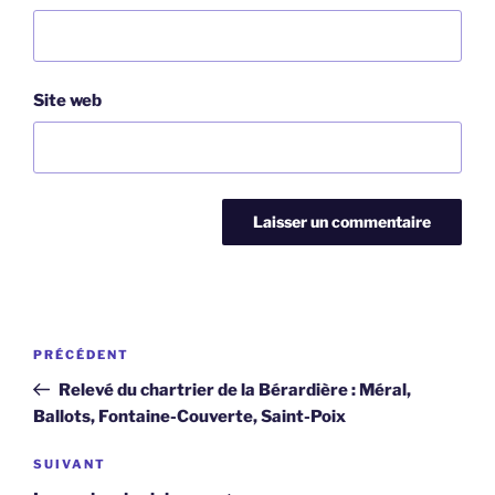
Site web
Navigation
Article
PRÉCÉDENT
de
précédent
Relevé du chartrier de la Bérardière : Méral,
l’article
Ballots, Fontaine-Couverte, Saint-Poix
Article
SUIVANT
suivant