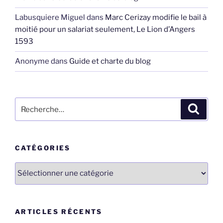
Labusquiere Miguel
dans
Marc Cerizay modifie le bail à
moitié pour un salariat seulement, Le Lion d’Angers
1593
Anonyme
dans
Guide et charte du blog
Recherche
Recher
pour
:
CATÉGORIES
Catégories
ARTICLES RÉCENTS