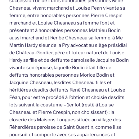
succession de deffunts honorables personnes René
Chesneau vivant marchand et Louise Pean vivante sa
femme, entre honorables personnes Pierre Crespin
marchand et Louise Chesneau sa femme font et
présentent à honorables personnes Mathieu Bodin
aussi marchand et Renée Chesneau sa femme, à Me
Martin Hardy sieur de la Pry advocat au siège présidial
de Château-Gontier, père et tuteur naturel de Louise
Hardy sa fille et de deffunte damoiselle Jacquine Bodin
vivante son épouse, laquelle Bodin était fille de
deffunts honorables personnes Morice Bodin et
Jacquine Chesneau, lesdites Chesneau filles et
héritières desdits deffunts René Chesneau et Louise
Péan, pour estre procédé à l’obtion et choisie desdits
lots suivant la coustume – 1er lot (resté à Louise
Chesneau et Pierre Crespin, non choisissant) : la
closerie des Maisons Longues située au village des
Réhardières paroisse de Saint Quentin, comme il se
poursuit et comporte avec ses appartenances et