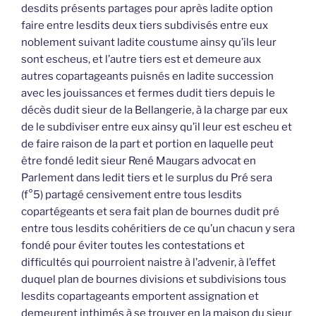
desdits présents partages pour après ladite option
faire entre lesdits deux tiers subdivisés entre eux
noblement suivant ladite coustume ainsy qu’ils leur
sont escheus, et l’autre tiers est et demeure aux
autres copartageants puisnés en ladite succession
avec les jouissances et fermes dudit tiers depuis le
décès dudit sieur de la Bellangerie, à la charge par eux
de le subdiviser entre eux ainsy qu’il leur est escheu et
de faire raison de la part et portion en laquelle peut
être fondé ledit sieur René Maugars advocat en
Parlement dans ledit tiers et le surplus du Pré sera
(f°5) partagé censivement entre tous lesdits
copartégeants et sera fait plan de bournes dudit pré
entre tous lesdits cohéritiers de ce qu’un chacun y sera
fondé pour éviter toutes les contestations et
difficultés qui pourroient naistre à l’advenir, à l’effet
duquel plan de bournes divisions et subdivisions tous
lesdits copartageants emportent assignation et
demeurent inthimés à se trouver en la maison du sieur