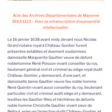
Acte des Archives Départementales de Mayenne
3E63/1123 – Voici sa retranscription (ma propriété
intellectuelle) :
Le 16 janvier 1638 avant midy, devant nous Nicolas
Girard notaire royal à Château-Gontier furent
présentes establies et duement soubzmises
damoiselle Marguerite Gaultier veuve de defunt
noblehomme René Poisson vivant conseiller du roy,
lieutenant général civil et criminel au siège royal dudit
Château-Gontier, y demeurant, d’une part, et
damoiselle Janne Gaultier veuve feu noble homme
René Quentin vivant aussi conseiller du roy, lieutenant
particulier civil et criminel audit siège et y demeurant,
lesdites les Gaultier filles et héritières de defunts
noble homme Christofle Gaultier vivant sieur de
Bellout, esleu en l’eslection dudit Château-Gontier, et