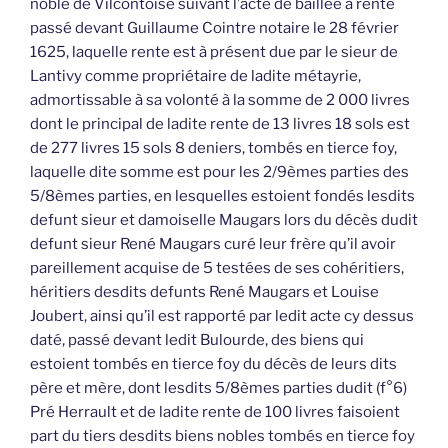
noble de Vilcontoise suivant l’acte de baillée à rente
passé devant Guillaume Cointre notaire le 28 février
1625, laquelle rente est à présent due par le sieur de
Lantivy comme propriétaire de ladite métayrie,
admortissable à sa volonté à la somme de 2 000 livres
dont le principal de ladite rente de 13 livres 18 sols est
de 277 livres 15 sols 8 deniers, tombés en tierce foy,
laquelle dite somme est pour les 2/9èmes parties des
5/8èmes parties, en lesquelles estoient fondés lesdits
defunt sieur et damoiselle Maugars lors du décès dudit
defunt sieur René Maugars curé leur frère qu’il avoir
pareillement acquise de 5 testées de ses cohéritiers,
héritiers desdits defunts René Maugars et Louise
Joubert, ainsi qu’il est rapporté par ledit acte cy dessus
daté, passé devant ledit Bulourde, des biens qui
estoient tombés en tierce foy du décès de leurs dits
père et mère, dont lesdits 5/8èmes parties dudit (f°6)
Pré Herrault et de ladite rente de 100 livres faisoient
part du tiers desdits biens nobles tombés en tierce foy