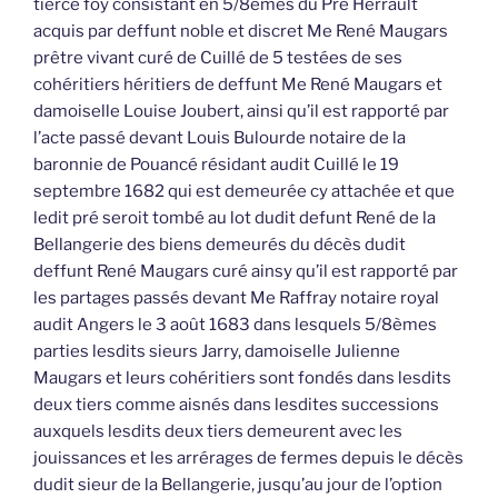
tierce foy consistant en 5/8èmes du Pré Herrault
acquis par deffunt noble et discret Me René Maugars
prêtre vivant curé de Cuillé de 5 testées de ses
cohéritiers héritiers de deffunt Me René Maugars et
damoiselle Louise Joubert, ainsi qu’il est rapporté par
l’acte passé devant Louis Bulourde notaire de la
baronnie de Pouancé résidant audit Cuillé le 19
septembre 1682 qui est demeurée cy attachée et que
ledit pré seroit tombé au lot dudit defunt René de la
Bellangerie des biens demeurés du décès dudit
deffunt René Maugars curé ainsy qu’il est rapporté par
les partages passés devant Me Raffray notaire royal
audit Angers le 3 août 1683 dans lesquels 5/8èmes
parties lesdits sieurs Jarry, damoiselle Julienne
Maugars et leurs cohéritiers sont fondés dans lesdits
deux tiers comme aisnés dans lesdites successions
auxquels lesdits deux tiers demeurent avec les
jouissances et les arrérages de fermes depuis le décès
dudit sieur de la Bellangerie, jusqu’au jour de l’option