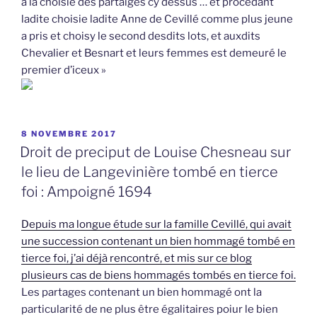
à la choisie des partaiges cy dessus … et procédant
ladite choisie ladite Anne de Cevillé comme plus jeune
a pris et choisy le second desdits lots, et auxdits
Chevalier et Besnart et leurs femmes est demeuré le
premier d’iceux »
PUBLIÉ
8 NOVEMBRE 2017
LE
Droit de preciput de Louise Chesneau sur
le lieu de Langevinière tombé en tierce
foi : Ampoigné 1694
Depuis ma longue étude sur la famille Cevillé, qui avait
une succession contenant un bien hommagé tombé en
tierce foi, j’ai déjà rencontré, et mis sur ce blog
plusieurs cas de biens hommagés tombés en tierce foi.
Les partages contenant un bien hommagé ont la
particularité de ne plus être égalitaires poiur le bien