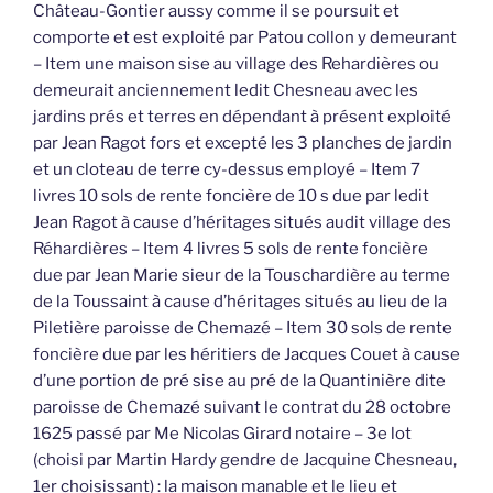
Château-Gontier aussy comme il se poursuit et
comporte et est exploité par Patou collon y demeurant
– Item une maison sise au village des Rehardières ou
demeurait anciennement ledit Chesneau avec les
jardins prés et terres en dépendant à présent exploité
par Jean Ragot fors et excepté les 3 planches de jardin
et un cloteau de terre cy-dessus employé – Item 7
livres 10 sols de rente foncière de 10 s due par ledit
Jean Ragot à cause d’héritages situés audit village des
Réhardières – Item 4 livres 5 sols de rente foncière
due par Jean Marie sieur de la Touschardière au terme
de la Toussaint à cause d’héritages situés au lieu de la
Piletière paroisse de Chemazé – Item 30 sols de rente
foncière due par les héritiers de Jacques Couet à cause
d’une portion de pré sise au pré de la Quantinière dite
paroisse de Chemazé suivant le contrat du 28 octobre
1625 passé par Me Nicolas Girard notaire – 3e lot
(choisi par Martin Hardy gendre de Jacquine Chesneau,
1er choisissant) : la maison manable et le lieu et