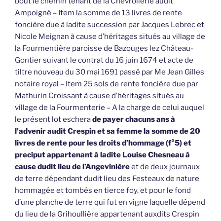
bout le chemin tenant de la Chevrollerie audit
Ampoigné – Item la somme de 13 livres de rente
foncière due à ladite succession par Jacques Lebrec et
Nicole Meignan à cause d’héritages situés au village de
la Fourmentière paroisse de Bazouges lez Château-
Gontier suivant le contrat du 16 juin 1674 et acte de
tiltre nouveau du 30 mai 1691 passé par Me Jean Gilles
notaire royal – Item 25 sols de rente foncière due par
Mathurin Croissant à cause d’héritages situés au
village de la Fourmenterie – A la charge de celui auquel
le présent lot eschera
de payer chacuns ans à
l’advenir audit Crespin et sa femme la somme de 20
livres de rente pour les droits d’hommage (f°5) et
preciput appartenant à ladite Louise Chesneau à
cause dudit lieu de l’Angevinière
et de deux journaux
de terre dépendant dudit lieu des Festeaux de nature
hommagée et tombés en tierce foy, et pour le fond
d’une planche de terre qui fut en vigne laquelle dépend
du lieu de la Grihoullière appartenant auxdits Crespin