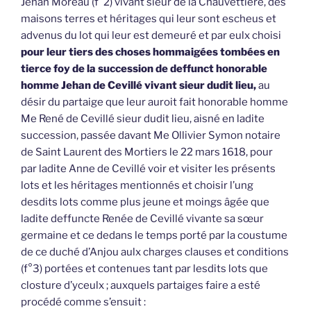
Jehan Moreau (f°2) vivant sieur de la Chauvettière, des
maisons terres et héritages qui leur sont escheus et
advenus du lot qui leur est demeuré et par eulx choisi
pour leur tiers des choses hommaigées tombées en
tierce foy de la succession de deffunct honorable
homme Jehan de Cevillé vivant sieur dudit lieu,
au
désir du partaige que leur auroit fait honorable homme
Me René de Cevillé sieur dudit lieu, aisné en ladite
succession, passée davant Me Ollivier Symon notaire
de Saint Laurent des Mortiers le 22 mars 1618, pour
par ladite Anne de Cevillé voir et visiter les présents
lots et les héritages mentionnés et choisir l’ung
desdits lots comme plus jeune et moings âgée que
ladite deffuncte Renée de Cevillé vivante sa sœur
germaine et ce dedans le temps porté par la coustume
de ce duché d’Anjou aulx charges clauses et conditions
(f°3) portées et contenues tant par lesdits lots que
closture d’yceulx ; auxquels partaiges faire a esté
procédé comme s’ensuit :