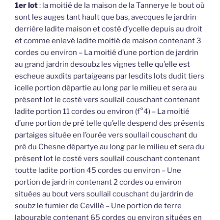
1er lot
: la moitié de la maison de la Tannerye le bout où
sont les auges tant hault que bas, avecques le jardrin
derrière ladite maison et costé d’ycelle depuis au droit
et comme enlevé ladite moitié de maison contenant 3
cordes ou environ – La moitié d’une portion de jardrin
au grand jardrin desoubz les vignes telle qu’elle est
escheue auxdits partaigeans par lesdits lots dudit tiers
icelle portion départie au long par le milieu et sera au
présent lot le costé vers soullail couschant contenant
ladite portion 11 cordes ou environ (f°4) – La moitié
d’une portion de pré telle qu’elle despend des présents
partaiges située en l’ourée vers soullail couschant du
pré du Chesne départye au long par le milieu et sera du
présent lot le costé vers soullail couschant contenant
toutte ladite portion 45 cordes ou environ – Une
portion de jardrin contenant 2 cordes ou environ
situées au bout vers soullail couschant du jardrin de
soubz le fumier de Cevillé – Une portion de terre
labourable contenant 65 cordes ou environ situées en