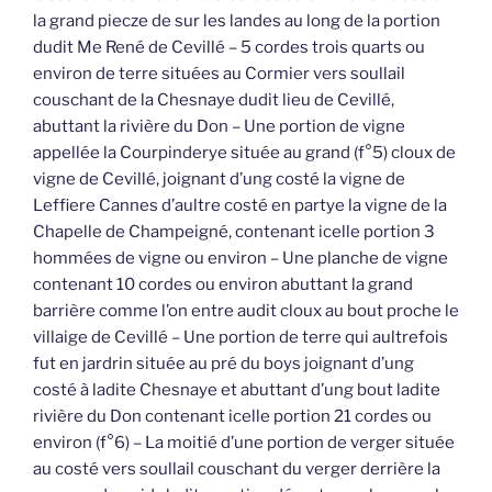
la grand piecze de sur les landes au long de la portion
dudit Me René de Cevillé – 5 cordes trois quarts ou
environ de terre situées au Cormier vers soullail
couschant de la Chesnaye dudit lieu de Cevillé,
abuttant la rivière du Don – Une portion de vigne
appellée la Courpinderye située au grand (f°5) cloux de
vigne de Cevillé, joignant d’ung costé la vigne de
Leffiere Cannes d’aultre costé en partye la vigne de la
Chapelle de Champeigné, contenant icelle portion 3
hommées de vigne ou environ – Une planche de vigne
contenant 10 cordes ou environ abuttant la grand
barrière comme l’on entre audit cloux au bout proche le
villaige de Cevillé – Une portion de terre qui aultrefois
fut en jardrin située au pré du boys joignant d’ung
costé à ladite Chesnaye et abuttant d’ung bout ladite
rivière du Don contenant icelle portion 21 cordes ou
environ (f°6) – La moitié d’une portion de verger située
au costé vers soullail couschant du verger derrière la