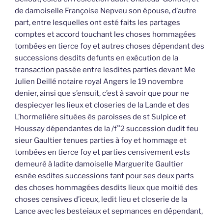
de damoiselle Françoise Nepveu son épouse, d’autre
part, entre lesquelles ont esté faits les partages
comptes et accord touchant les choses hommagées
tombées en tierce foy et autres choses dépendant des
successions desdits defunts en exécution de la
transaction passée entre lesdites parties devant Me
Julien Deillé notaire royal Angers le 19 novembre
denier, ainsi que s’ensuit, c’est à savoir que pour ne
despiecyer les lieux et closeries de la Lande et des
L’hormelière situées ès paroisses de st Sulpice et
Houssay dépendantes de la /f°2 succession dudit feu
sieur Gaultier tenues parties à foy et hommage et
tombées en tierce foy et parties censivement ests
demeuré à ladite damoiselle Marguerite Gaultier
esnée esdites successions tant pour ses deux parts
des choses hommagées desdits lieux que moitié des
choses censives d’iceux, ledit lieu et closerie de la
Lance avec les besteiaux et sepmances en dépendant,