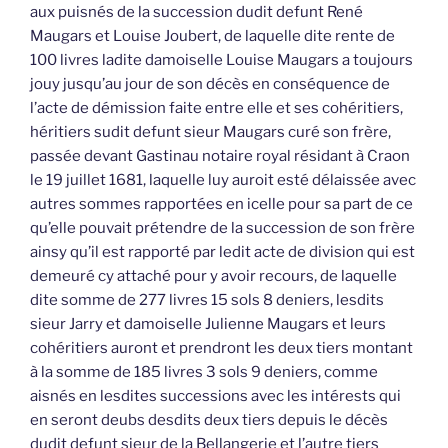
aux puisnés de la succession dudit defunt René
Maugars et Louise Joubert, de laquelle dite rente de
100 livres ladite damoiselle Louise Maugars a toujours
jouy jusqu’au jour de son décès en conséquence de
l’acte de démission faite entre elle et ses cohéritiers,
héritiers sudit defunt sieur Maugars curé son frère,
passée devant Gastinau notaire royal résidant à Craon
le 19 juillet 1681, laquelle luy auroit esté délaissée avec
autres sommes rapportées en icelle pour sa part de ce
qu’elle pouvait prétendre de la succession de son frère
ainsy qu’il est rapporté par ledit acte de division qui est
demeuré cy attaché pour y avoir recours, de laquelle
dite somme de 277 livres 15 sols 8 deniers, lesdits
sieur Jarry et damoiselle Julienne Maugars et leurs
cohéritiers auront et prendront les deux tiers montant
à la somme de 185 livres 3 sols 9 deniers, comme
aisnés en lesdites successions avec les intérests qui
en seront deubs desdits deux tiers depuis le décès
dudit defunt sieur de la Bellangerie et l’autre tiers