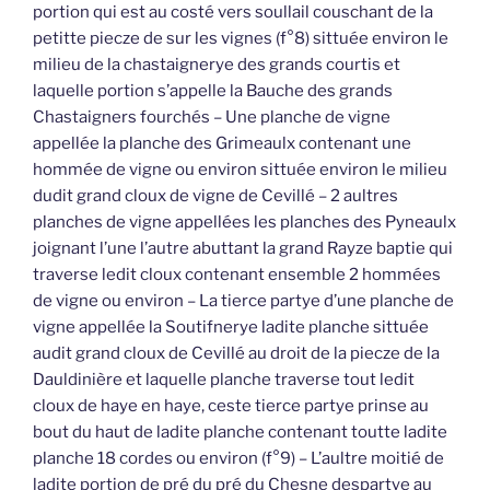
portion qui est au costé vers soullail couschant de la
petitte piecze de sur les vignes (f°8) sittuée environ le
milieu de la chastaignerye des grands courtis et
laquelle portion s’appelle la Bauche des grands
Chastaigners fourchés – Une planche de vigne
appellée la planche des Grimeaulx contenant une
hommée de vigne ou environ sittuée environ le milieu
dudit grand cloux de vigne de Cevillé – 2 aultres
planches de vigne appellées les planches des Pyneaulx
joignant l’une l’autre abuttant la grand Rayze baptie qui
traverse ledit cloux contenant ensemble 2 hommées
de vigne ou environ – La tierce partye d’une planche de
vigne appellée la Soutifnerye ladite planche sittuée
audit grand cloux de Cevillé au droit de la piecze de la
Dauldinière et laquelle planche traverse tout ledit
cloux de haye en haye, ceste tierce partye prinse au
bout du haut de ladite planche contenant toutte ladite
planche 18 cordes ou environ (f°9) – L’aultre moitié de
ladite portion de pré du pré du Chesne despartye au