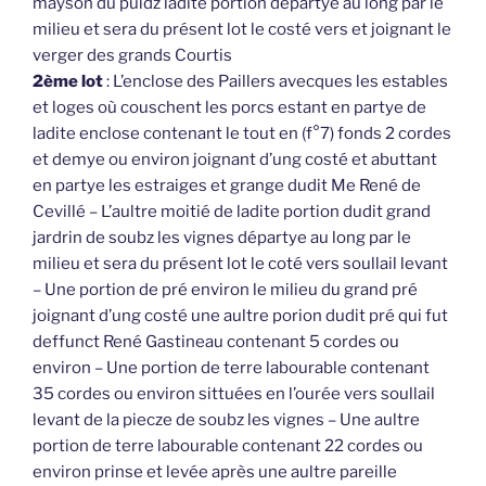
mayson du puidz ladite portion départye au long par le
milieu et sera du présent lot le costé vers et joignant le
verger des grands Courtis
2ème lot
: L’enclose des Paillers avecques les estables
et loges où couschent les porcs estant en partye de
ladite enclose contenant le tout en (f°7) fonds 2 cordes
et demye ou environ joignant d’ung costé et abuttant
en partye les estraiges et grange dudit Me René de
Cevillé – L’aultre moitié de ladite portion dudit grand
jardrin de soubz les vignes départye au long par le
milieu et sera du présent lot le coté vers soullail levant
– Une portion de pré environ le milieu du grand pré
joignant d’ung costé une aultre porion dudit pré qui fut
deffunct René Gastineau contenant 5 cordes ou
environ – Une portion de terre labourable contenant
35 cordes ou environ sittuées en l’ourée vers soullail
levant de la piecze de soubz les vignes – Une aultre
portion de terre labourable contenant 22 cordes ou
environ prinse et levée après une aultre pareille