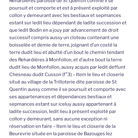
Rehardières paroisse de St Quentin comme il se
poursuit et comporte et est à présent exploité par
collon y demeurant avec les bestiaux et sepmances
estant sur ledit lieu dépendant de ladite succession et
que ledit Bodin en a jouy par advancement de droit
successif compris aussy un cloteau contenant une
boisselée et demie de terre, joignant d’un costé la
terre dudit lieu et abutté d’un bout le chemin tendant
des Rehardières à Monfollon, et d’autre bout la terre
dudit lieu de Monfollon, aussy acquis par ledit deffunt
Chesneau dudit Cusson (f°3) – Item le lieu et closerie
situé au village de la Trilloterie dite paroisse de St
Quentin aussy comme il se poursuit et comporte avec
ses appartenances et dépendances bestiaux et
sepmances estant sur iceluy aussy appartenant à
ladite succession, ledit lieu à présent exploité par
collon y demeurant, sans aucune exception ni
réservation en faire – Item le lieu et closerie de la
Beurevrie située en la paroisse de Bazouges lez