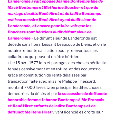
Landeronde avait épousé Jeanne Bontemps fille de
Macé Bontemps et Mathurine
Boucher et que du
mariage desdits René Hiret et de ladite Bontemps
est issu messire René Hiret ayeul dudit sieur de
Landeronde, et encore pour faire voir que les
Bouchers sont héritiers dudit défunt sieur de
Landeronde
»
Le défunt sieur de Landeronde est
décédé sans hoirs, laissant beaucoup de biens, et on le
notaire remonte sa filiation pour y relever tous les
collatéraux qui peuvent en être héritiers.
« Le 15 avril 1577 lots et partages des choses héritaulx
tenues censivement et en roture, et des acquestz o
grâce et constitution de rente délaissés par
transaction faite avec missire Philippe Thessard,
montant 7 000 livres tz en principal, lesdites choses
demeurées du décès et par
la succession de deffuncte
honorable femme Jehanne Bontemps à Me François
et René Hiret enfants de ladite Bontemps et de
deffunct Me René Hiret
vivant licencié es droits leur