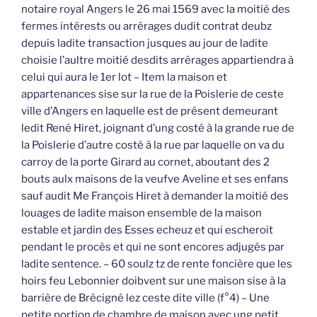
notaire royal Angers le 26 mai 1569 avec la moitié des
fermes intérests ou arrérages dudit contrat deubz
depuis ladite transaction jusques au jour de ladite
choisie l’aultre moitié desdits arrérages appartiendra à
celui qui aura le 1er lot – Item la maison et
appartenances sise sur la rue de la Poislerie de ceste
ville d’Angers en laquelle est de présent demeurant
ledit René Hiret, joignant d’ung costé à la grande rue de
la Poislerie d’autre costé à la rue par laquelle on va du
carroy de la porte Girard au cornet, aboutant des 2
bouts aulx maisons de la veufve Aveline et ses enfans
sauf audit Me François Hiret à demander la moitié des
louages de ladite maison ensemble de la maison
estable et jardin des Esses echeuz et qui escheroit
pendant le procès et qui ne sont encores adjugés par
ladite sentence. – 60 soulz tz de rente foncière que les
hoirs feu Lebonnier doibvent sur une maison sise à la
barrière de Brécigné lez ceste dite ville (f°4) – Une
petite portion de chambre de maison avec ung petit