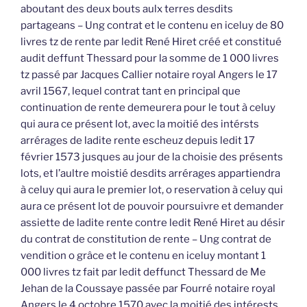
aboutant des deux bouts aulx terres desdits
partageans – Ung contrat et le contenu en iceluy de 80
livres tz de rente par ledit René Hiret créé et constitué
audit deffunt Thessard pour la somme de 1 000 livres
tz passé par Jacques Callier notaire royal Angers le 17
avril 1567, lequel contrat tant en principal que
continuation de rente demeurera pour le tout à celuy
qui aura ce présent lot, avec la moitié des intérsts
arrérages de ladite rente escheuz depuis ledit 17
février 1573 jusques au jour de la choisie des présents
lots, et l’aultre moistié desdits arrérages appartiendra
à celuy qui aura le premier lot, o reservation à celuy qui
aura ce présent lot de pouvoir poursuivre et demander
assiette de ladite rente contre ledit René Hiret au désir
du contrat de constitution de rente – Ung contrat de
vendition o grâce et le contenu en iceluy montant 1
000 livres tz fait par ledit deffunct Thessard de Me
Jehan de la Coussaye passée par Fourré notaire royal
Angers le 4 octobre 1570 avec la moitié des intérests