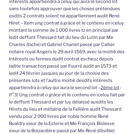
intérests appartiendra à celuy qui aura le second lot
sans toutefois approuver que les choses prétendues
esdits 2 contrats soient ne appartiennent audit René
Hiret – Item ung contrat à grâce et le contenu en iceluy
montant la somme de 1 000 livres tz en principal par
ledit deffunt Thessard fait du lieu du Lutin par Me
Charles (tache) et Gabriel Charlet passé par Callier
notaire royal Angers le 29 avril 1569, avec la moitié des
intérests ou fermes dudit contrat escheuz depuis
ladite transaction passé par Fourré audit an 1573 et
ledit 24 février jusques au jour de la choisie des
présentes lots et l’aultre moitié desdits intérests
appartiendra à celuy qui aura le second lot –
2ème lot
:
(f°3) Ung contrat o grâce et le contenu en iceluy fait par
le deffunt Thessard et par luy délaissé auxdits les
Hirets du lieu et métairie de la Fellière audit Thessard
vendu pour 2 000 livres par noble homme René
Bualdry sieur de la Esterie et Me François Bislesve
sieur de la Boizardière passé par Me René (illisible)