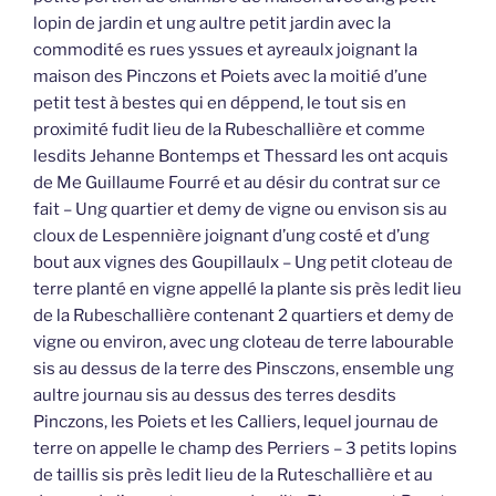
lopin de jardin et ung aultre petit jardin avec la
commodité es rues yssues et ayreaulx joignant la
maison des Pinczons et Poiets avec la moitié d’une
petit test à bestes qui en déppend, le tout sis en
proximité fudit lieu de la Rubeschallière et comme
lesdits Jehanne Bontemps et Thessard les ont acquis
de Me Guillaume Fourré et au désir du contrat sur ce
fait – Ung quartier et demy de vigne ou envison sis au
cloux de Lespennière joignant d’ung costé et d’ung
bout aux vignes des Goupillaulx – Ung petit cloteau de
terre planté en vigne appellé la plante sis près ledit lieu
de la Rubeschallière contenant 2 quartiers et demy de
vigne ou environ, avec ung cloteau de terre labourable
sis au dessus de la terre des Pinsczons, ensemble ung
aultre journau sis au dessus des terres desdits
Pinczons, les Poiets et les Calliers, lequel journau de
terre on appelle le champ des Perriers – 3 petits lopins
de taillis sis près ledit lieu de la Ruteschallière et au