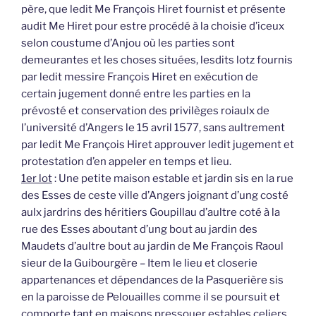
père, que ledit Me François Hiret fournist et présente
audit Me Hiret pour estre procédé à la choisie d’iceux
selon coustume d’Anjou où les parties sont
demeurantes et les choses situées, lesdits lotz fournis
par ledit messire François Hiret en exécution de
certain jugement donné entre les parties en la
prévosté et conservation des privilèges roiaulx de
l’université d’Angers le 15 avril 1577, sans aultrement
par ledit Me François Hiret approuver ledit jugement et
protestation d’en appeler en temps et lieu.
1er lot
: Une petite maison estable et jardin sis en la rue
des Esses de ceste ville d’Angers joignant d’ung costé
aulx jardrins des héritiers Goupillau d’aultre coté à la
rue des Esses aboutant d’ung bout au jardin des
Maudets d’aultre bout au jardin de Me François Raoul
sieur de la Guibourgère – Item le lieu et closerie
appartenances et dépendances de la Pasquerière sis
en la paroisse de Pelouailles comme il se poursuit et
comporte tant en maisons pressouer estables celiers