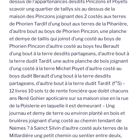
dessus de l’appartenances desdits Pinczons et Poyets
scavoir ung quartier de taillys sis au dessus de la
maison des Pinczons joignant des 2 costés aux terres
de Phorien Tardif d’ung bout aux terres de la Piharière,
d’aultre bout au boys de Phorien Pinczon, une planche
et demye de taillis qui joinst d’ung costé au boys de
Phorien Pinczon d’aultre costé au boys feu Berault
d’ung bout à la terre desdits partageans, d’aultre bout à
la terre dudit Tardif, une autre planche de bois joignant
d’ung costé à la terre Michel Poyet d’aultre costé au
boys dudit Berault d’ung bout à la terre desdits
partageans, d’aultre bout à la terre dudit Tardif. (f°5) –
12 livres 10 sols tz de rente foncière que doibt chacuns
ans René Gohier apoticaire sur sa maison sise en la rue
de la Poislerie en laquelle il est demeurant – Ung
journau et demy de terre ou environ planté en bois et
bruières joignant d’ung costé au chemin tendant de
Naimes ? à Sainct Silvin d’aultre costé aulx terres de la
Millardière ung petit chemin ou sentier entre deulx,