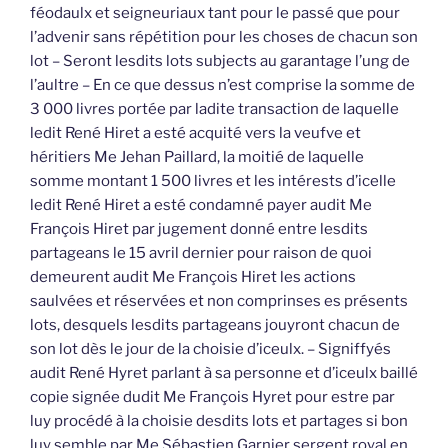
féodaulx et seigneuriaux tant pour le passé que pour
l’advenir sans répétition pour les choses de chacun son
lot – Seront lesdits lots subjects au garantage l’ung de
l’aultre – En ce que dessus n’est comprise la somme de
3 000 livres portée par ladite transaction de laquelle
ledit René Hiret a esté acquité vers la veufve et
héritiers Me Jehan Paillard, la moitié de laquelle
somme montant 1 500 livres et les intérests d’icelle
ledit René Hiret a esté condamné payer audit Me
François Hiret par jugement donné entre lesdits
partageans le 15 avril dernier pour raison de quoi
demeurent audit Me François Hiret les actions
saulvées et réservées et non comprinses es présents
lots, desquels lesdits partageans jouyront chacun de
son lot dès le jour de la choisie d’iceulx. – Signiffyés
audit René Hyret parlant à sa personne et d’iceulx baillé
copie signée dudit Me François Hyret pour estre par
luy procédé à la choisie desdits lots et partages si bon
luy semble par Me Sébastien Garnier sergent royal en