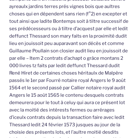
ayreaulx jardins terres prés vignes bois que aultres
choses qui en dépendent sans rien (f°2) en excepter et
tout ainsi que ladite Bontemps soit à tiltre successif de
ses prédécesseurs ou à tiltre d’acquest par elle et ledit
deffunct Thessard son mary faits en la proximité dudit
lieu en jouissoit peu auparavant son décès et comme
Guillaume Poullain son closier audit lieu en jouissoit de
par elle – Item 2 contrats d’achapt o grâce montans 2
000 livres tz faits par ledit deffunct Thessard dudit
René Hiret de certaines choses héritaulx de Malpère
passés le 1er par Fourré notaire royal Angers le 9 août
1564 et le second passé par Callier notaire royal audit
Angers le 15 août 1565 le contenu desquels contrats
demeurera pour le tout à celuy qui aura ce présent lot
avec la moitié des intérests fermes ou arrérages
d’iceulx contrats depuis la transaction faire avec ledit
Thessard ledit 24 février 1573 jusques au jour de la
choisie des présents lots, et l’aultre moitié desdits