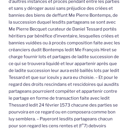
d’aultres instances et procès pendant entre les parties
et sans y déroger aussi sans préjudice des criées et
bannies des biens de deffunt Me Pierre Bontemps, de
la succession duquel lesdits partageans se sont avec
Me Pierre Becquet curateur de Daniel Tessard portés
héritiers par bénéfice d’inventaire, lesquelles criées et
bannies vuidées ou à procès composition faite avec les
créanciers dudit Bontemps ledit Me François Hiret se
charge fournir lots et partages de ladite succession de
ce qui se trouvera liquidé et leur appartenir après que
de ladite succession leur aura esté baillés lots par ledit
Tessard et que sur iceulx y aura eu choisie. – Et pour le
regard des droits rescindans et rescidoires qui auxdits
partageans pourroient compéter et appartenir contre
le partage en forme de transaction faite avec ledit
Thessard ledit 24 février 1573 chacune des parties se
pourvoira en ce regard ou en composera comme bon
luy semblera. – Payeront lesdits partageans chacun
pour son regard les cens rentes et (f°7) debvoirs