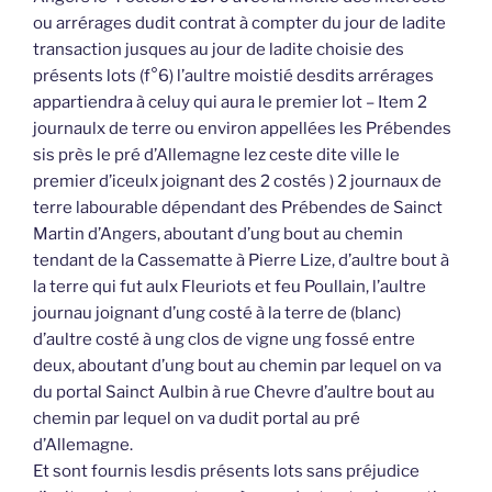
ou arrérages dudit contrat à compter du jour de ladite
transaction jusques au jour de ladite choisie des
présents lots (f°6) l’aultre moistié desdits arrérages
appartiendra à celuy qui aura le premier lot – Item 2
journaulx de terre ou environ appellées les Prébendes
sis près le pré d’Allemagne lez ceste dite ville le
premier d’iceulx joignant des 2 costés ) 2 journaux de
terre labourable dépendant des Prébendes de Sainct
Martin d’Angers, aboutant d’ung bout au chemin
tendant de la Cassematte à Pierre Lize, d’aultre bout à
la terre qui fut aulx Fleuriots et feu Poullain, l’aultre
journau joignant d’ung costé à la terre de (blanc)
d’aultre costé à ung clos de vigne ung fossé entre
deux, aboutant d’ung bout au chemin par lequel on va
du portal Sainct Aulbin à rue Chevre d’aultre bout au
chemin par lequel on va dudit portal au pré
d’Allemagne.
Et sont fournis lesdis présents lots sans préjudice