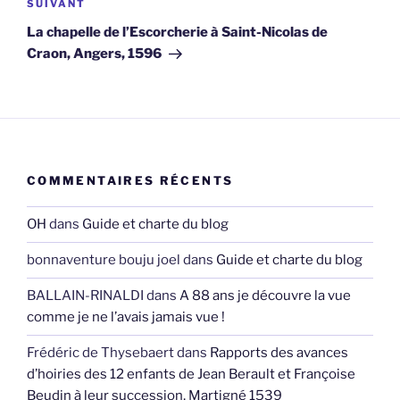
Article
SUIVANT
suivant
La chapelle de l’Escorcherie à Saint-Nicolas de
Craon, Angers, 1596
COMMENTAIRES RÉCENTS
OH
dans
Guide et charte du blog
bonnaventure bouju joel
dans
Guide et charte du blog
BALLAIN-RINALDI
dans
A 88 ans je découvre la vue
comme je ne l’avais jamais vue !
Frédéric de Thysebaert
dans
Rapports des avances
d’hoiries des 12 enfants de Jean Berault et Françoise
Beudin à leur succession, Martigné 1539