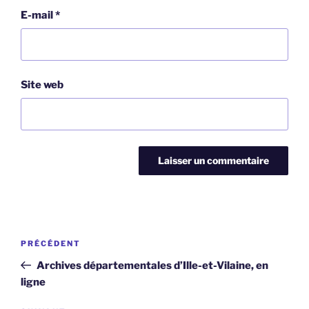
E-mail
*
Site web
Navigation
Article
PRÉCÉDENT
de
précédent
Archives départementales d’Ille-et-Vilaine, en
l’article
ligne