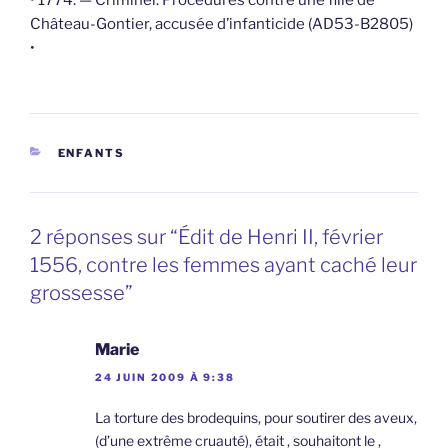
• 1774. — Criminel. Procédures contre une fille de
Château-Gontier, accusée d’infanticide (AD53-B2805)
•
CATÉGORIES
ENFANTS
2 réponses sur “Édit de Henri II, février
1556, contre les femmes ayant caché leur
grossesse”
Marie
24 JUIN 2009 À 9:38
La torture des brodequins, pour soutirer des aveux,
(d’une extrême cruauté), était , souhaitont le ,