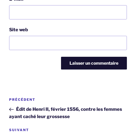
Site web
Navigation
Article
PRÉCÉDENT
de
précédent
Édit de Henri II, février 1556, contre les femmes
l’article
ayant caché leur grossesse
Article
SUIVANT