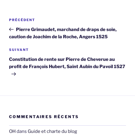
Navigation
Article
PRÉCÉDENT
de
précédent
Pierre Grimaudet, marchand de draps de soie,
l’article
caution de Joachim de la Roche, Angers 1525
Article
SUIVANT
suivant
Constitution de rente sur Pierre de Cheverue au
profit de François Hubert, Saint Aubin du Pavoil 1527
COMMENTAIRES RÉCENTS
OH
dans
Guide et charte du blog