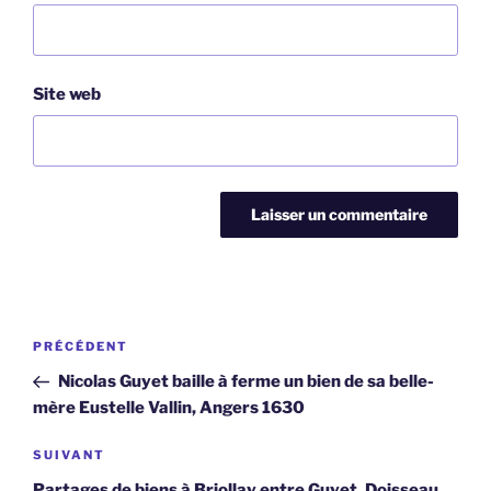
Site web
Navigation
Article
PRÉCÉDENT
de
précédent
Nicolas Guyet baille à ferme un bien de sa belle-
l’article
mère Eustelle Vallin, Angers 1630
Article
SUIVANT
suivant
Partages de biens à Briollay entre Guyet, Doisseau