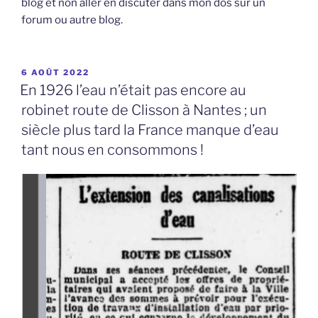
blog et non aller en discuter dans mon dos sur un
forum ou autre blog.
PUBLIÉ
6 AOÛT 2022
LE
En 1926 l’eau n’était pas encore au
robinet route de Clisson à Nantes ; un
siècle plus tard la France manque d’eau
tant nous en consommons !