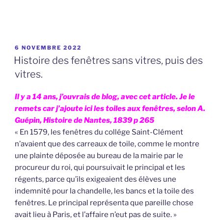
PUBLIÉ
6 NOVEMBRE 2022
LE
Histoire des fenêtres sans vitres, puis des
vitres.
Il y a 14 ans, j’ouvrais de blog, avec cet article. Je le
remets car j’ajoute ici les toiles aux fenêtres, s
elon A.
Guépin, Histoire de Nantes, 1839 p 265
« En 1579, les fenêtres du collége Saint-Clément
n’avaient que des carreaux de toile, comme le montre
une plainte déposée au bureau de la mairie par le
procureur du roi, qui poursuivait le principal et les
régents, parce qu’ils exigeaient des élèves une
indemnité pour la chandelle, les bancs et la toile des
fenêtres. Le principal représenta que pareille chose
avait lieu à Paris, et l’affaire n’eut pas de suite. »