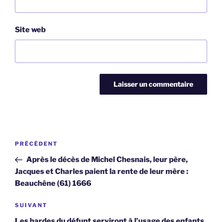
Site web
Navigation
Article
PRÉCÉDENT
de
précédent
Après le décès de Michel Chesnais, leur père,
l’article
Jacques et Charles paient la rente de leur mère :
Beauchêne (61) 1666
Article
SUIVANT
suivant
Les hardes du défunt serviront à l’usage des enfants,